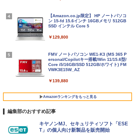
【Amazon.co.jp限定】 HP ノートパソコ
ン 15-fd 15.6インチ 16GBメモリ 512GB
SSD インテル Core 5
￥129,800
FMV ノートパソコン WE1-K3 (MS 365 P
ersonal/Copilotキー搭載/Win 11/15.6型/
Core i5/16GB/SSD 512GB/ホワイト) FM
VWK3E15W_AZ
￥139,880
Amazonランキングをもっと見る
編集部のおすすめ記事
Robloxギフトカード - 800 Robux 【限
生成AIパスポート公式テキスト 第４版
Amazon Kindle - 目に優しい、かさばら
キヤノンMJ、セキュリティソフト「ESE
定バーチャルアイテムを含む】 【オンラ
ない、大きな画面で読みやすい、6週間持
T」の個人向け新製品を販売開始
インゲームコード】 ロブロックス | オン
続バッテリー、6インチディスプレイ電子
￥1,766