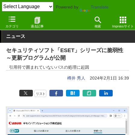
Powered by
Translate
窓の杜
セキュリティ
脆弱性
Windows
カテゴリ
過去記事
検索
Impressサイト
ニュース
セキュリティソフト「ESET」シリーズに脆弱性
～更新プログラムが公開
引用符で囲まれていないパスの処理に起因
樽井 秀人
2024年2月1日 16:39
リスト