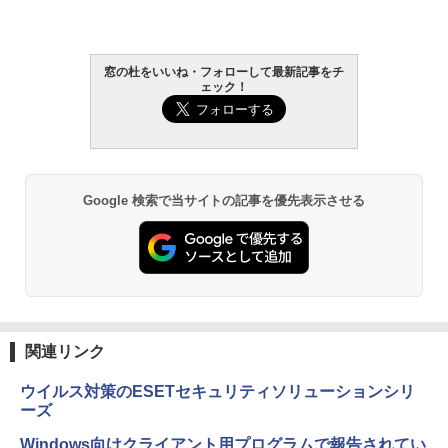
ラインコード版
書籍リーダー、マッチャ、16GB、広告な
し
￥1,300
￥16,980
窓の杜をいいね・フォローして最新記事をチ
AIイラスト表現辞典: 思い通りの絵を引き
ェック！
出す プロンプトの言葉 AI画像生成シリー
Robloxギフトカード - 1000 Robux 【限
ズ (はぴーイラストLabo)
定バーチャルアイテムを含む】 【オンラ
Kindle Paperwhite シグニチャーエディ
インゲームコード】 ロブロックス |オン
ション (32GB) 7インチディスプレイ、明
ラインコード版
るさ自動調整、色調調節ライト、12週間
￥480
持続バッテリー、広告なし、メタリック
ブラック
￥1,600
Google 検索で当サイトの記事を優先表示させる
1冊ですべて身につくHTML & CSSとWe
￥27,980
bデザイン入門講座［第2版］
Microsoft Office Home & Business 202
4(最新 永続版)|オンラインコード版|Wind
￥1,292
ows11、10/mac対応|PC2台
Amazon Kindle Paperwhite (16GB) 7イ
ンチディスプレイ、色調調節ライト、12
週間持続バッテリー、広告なし、ブラッ
￥39,582
ク
ClaudeCode いちばんやさしい 教科書:
関連リンク
非エンジニア 初心者 素人 でも安心 使い
￥22,980
方 マニュアル AI副業にもコンテンツ作成
Robloxギフトカード - 2,000 Robux 【限
にもKindle出版にも！ 非エンジニアのた
定バーチャルアイテムを含む】 【オンラ
ウイルス対策のESETセキュリティソリューションシリ
めのAIコーディング入門シリーズ
インゲームコード】 ロブロックス | オン
ーズ
ラインコード版
Amazon Kindle Colorsoft | 16GBストレ
￥99
ージ、防水、7インチカラーディスプレ
Windows向けクライアント用プログラムで報告されてい