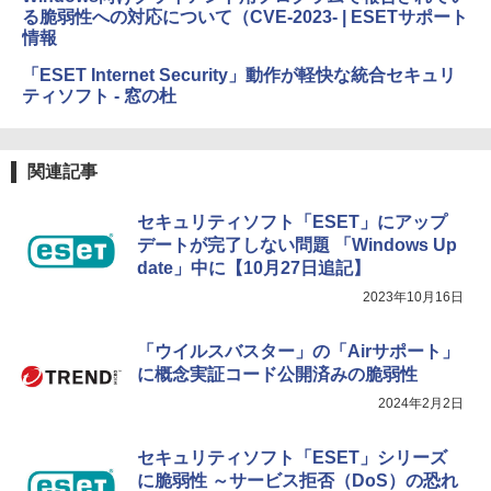
イ、色調調節ライト、最大8週間持続バッ
￥3,200
る脆弱性への対応について（CVE-2023- | ESETサポート
テリー、広告無し、ブラック (2025年発
情報
売)
FM TOWNS ハイパー・カタログ: 本体ハ
ードウェア・市販ソフトウェアのパーフ
「ESET Internet Security」動作が軽快な統合セキュリ
Windows版 | Minecraft (マインクラフ
￥31,980
ェクトリストと最新エミュレータ紹介
ト): Java & Bedrock Edition | オンライ
ティソフト - 窓の杜
ンコード版
￥1,600
New Amazon Kindle Scribe Colorsoft |
￥3,600
11インチカラーディスプレイ、64GBスト
関連記事
レージ、ノート機能搭載、明るさ自動調
整、色調調節ライト、プレミアムペン付
セキュリティソフト「ESET」にアップ
き、グラファイト
デートが完了しない問題 「Windows Up
￥115,980
date」中に【10月27日追記】
2023年10月16日
「ウイルスバスター」の「Airサポート」
に概念実証コード公開済みの脆弱性
2024年2月2日
セキュリティソフト「ESET」シリーズ
に脆弱性 ～サービス拒否（DoS）の恐れ