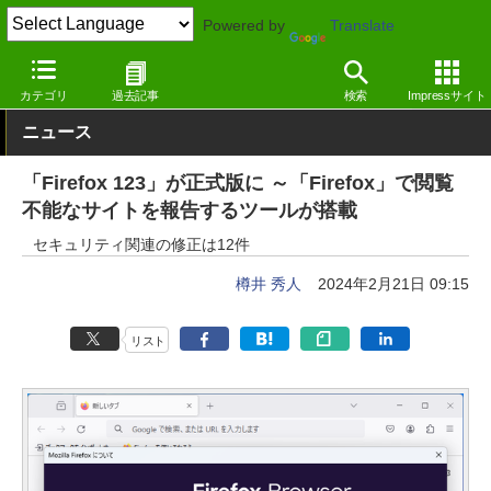
Powered by
Translate
窓の杜
インターネット
Webブラウザー
Windows
カテゴリ
過去記事
検索
Impressサイト
ニュース
「Firefox 123」が正式版に ～「Firefox」で閲覧
不能なサイトを報告するツールが搭載
セキュリティ関連の修正は12件
樽井 秀人
2024年2月21日 09:15
リスト