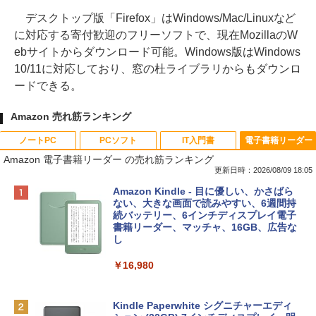
デスクトップ版「Firefox」はWindows/Mac/Linuxなど
に対応する寄付歓迎のフリーソフトで、現在MozillaのW
ebサイトからダウンロード可能。Windows版はWindows
10/11に対応しており、窓の杜ライブラリからもダウンロ
ードできる。
Amazon 売れ筋ランキング
ノートPC
PCソフト
IT入門書
電子書籍リーダー
Amazon 電子書籍リーダー の売れ筋ランキング
更新日時：2026/08/09 18:05
Apple 2026 MacBook Neo A18 Proチッ
Robloxギフトカード - 800 Robux 【限
生成AIパスポート公式テキスト 第４版
Amazon Kindle - 目に優しい、かさばら
プ搭載13インチノートブック：AIとAppl
定バーチャルアイテムを含む】 【オンラ
ない、大きな画面で読みやすい、6週間持
e Intelligenceのために設計、Liquid Ret
インゲームコード】 ロブロックス | オン
続バッテリー、6インチディスプレイ電子
￥1,766
inaディスプレイ、8GBユニファイドメモ
ラインコード版
書籍リーダー、マッチャ、16GB、広告な
リ、256GB SSDストレージ、1080p Fac
し
eTime HDカメラ - インディゴ
￥1,300
￥16,980
￥113,748
1冊ですべて身につくHTML & CSSとWe
bデザイン入門講座［第2版］
Robloxギフトカード - 1000 Robux 【限
定バーチャルアイテムを含む】 【オンラ
Kindle Paperwhite シグニチャーエディ