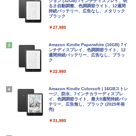
tomtoc 360°保護 15.6 16インチ パソコ
インゲームコード】 ロブロックス |オン
ション (32GB) 7インチディスプレイ、明
￥1,292
ンケース Dell NEC Lavie ASUS HP dyna
ラインコード版
るさ自動調整、色調調節ライト、12週間
book Lenovo対応
持続バッテリー、広告なし、メタリック
ブラック
￥1,600
￥2,952
ClaudeCode いちばんやさしい 教科書:
￥27,980
非エンジニア 初心者 素人 でも安心 使い
方 マニュアル AI副業にもコンテンツ作成
Robloxギフトカード - 2,000 Robux 【限
にもKindle出版にも！ 非エンジニアのた
Apple 2026 MacBook Air M5チップ搭載
定バーチャルアイテムを含む】 【オンラ
めのAIコーディング入門シリーズ
13インチノートブック：AIとApple Intell
インゲームコード】 ロブロックス | オン
Amazon Kindle Paperwhite (16GB) 7イ
igence、13.6インチLiquid Retinaディ
ラインコード版
ンチディスプレイ、色調調節ライト、12
￥99
スプレイ、16GBユニファイドメモリ、1
週間持続バッテリー、広告なし、ブラッ
TB SSDストレージ、12MPセンターフレ
ク
￥3,200
ームカメラ、日本語キーボード、Touch I
D - ミッドナイト
￥22,980
AIイラスト表現辞典: 思い通りの絵を引き
出す プロンプトの言葉 AI画像生成シリー
Microsoft Office Home & Business 202
￥278,800
ズ (はぴーイラストLabo)
4(最新 永続版)|オンラインコード版|Wind
ows11、10/mac対応|PC2台
Amazon Kindle Colorsoft | 16GBストレ
￥480
ージ、防水、7インチカラーディスプレ
【Amazon.co.jp限定】 HP ノートパソコ
イ、色調調節ライト、最大8週間持続バッ
￥39,582
ン 15-fd 15.6インチ 16GBメモリ 512GB
テリー、広告無し、ブラック (2025年発
SSD インテル Core 5
売)
FM TOWNS ハイパー・カタログ: 本体ハ
ードウェア・市販ソフトウェアのパーフ
Windows版 | Minecraft (マインクラフ
￥129,800
￥31,980
ェクトリストと最新エミュレータ紹介
ト): Java & Bedrock Edition | オンライ
ンコード版
￥1,600