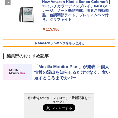
FMV ノートパソコン WE1-K3 (MS 365 P
New Amazon Kindle Scribe Colorsoft |
￥3,600
ersonal/Copilotキー搭載/Win 11/15.6型/
11インチカラーディスプレイ、64GBスト
Core i5/16GB/SSD 512GB/ホワイト) FM
レージ、ノート機能搭載、明るさ自動調
VWK3E15W_AZ
整、色調調節ライト、プレミアムペン付
き、グラファイト
￥139,880
￥115,980
Amazonランキングをもっと見る
編集部のおすすめ記事
「Mozilla Monitor Plus」が発表 ～個人
情報の流出を知らせるだけでなく、奪い
返すところまでカバー
窓の杜をいいね・フォローして最新記事をチ
ェック！