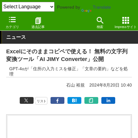
Powered by
Translate
窓の杜
オフィス・ドキュメント
オフィス
Webサービス
カテゴリ
過去記事
検索
Impressサイト
ニュース
Excelにそのままコピペで使える！ 無料の文字列
変換ツール「AI JIMY Converter」公開
GPT-4oが「住所の入力ミスを修正」「文章の要約」などを処
理
石山 裕規
2024年8月20日 10:40
リスト