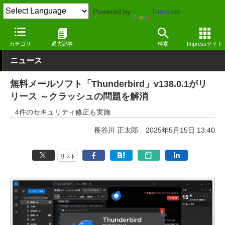
Powered by
Translate
窓の杜
インターネット
メール
Windows
カテゴリ
過去記事
検索
Impressサイト
ニュース
無料メールソフト「Thunderbird」v138.0.1がリ
リース ～クラッシュの問題を解消
4件のセキュリティ修正も実施
長谷川 正太郎
2025年5月15日 13:40
リスト