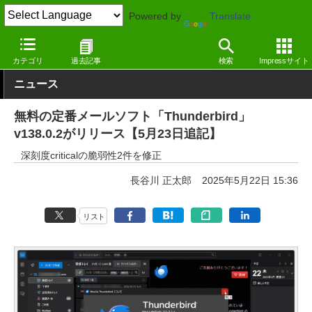
Powered by
Translate
窓の杜
セキュリティ
脆弱性
Windows
カテゴリ
過去記事
検索
Impressサイト
ニュース
無料の定番メールソフト「Thunderbird」
v138.0.2がリリース【5月23日追記】
深刻度criticalの脆弱性2件を修正
長谷川 正太郎
2025年5月22日 15:36
リスト