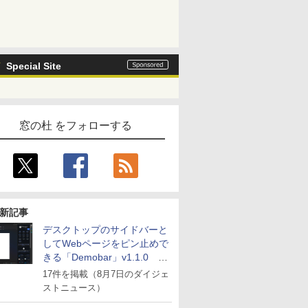
Special Site
窓の杜 をフォローする
新記事
デスクトップのサイドバーと
してWebページをピン止めで
きる「Demobar」v1.1.0 ほ
か
17件を掲載（8月7日のダイジェ
ストニュース）