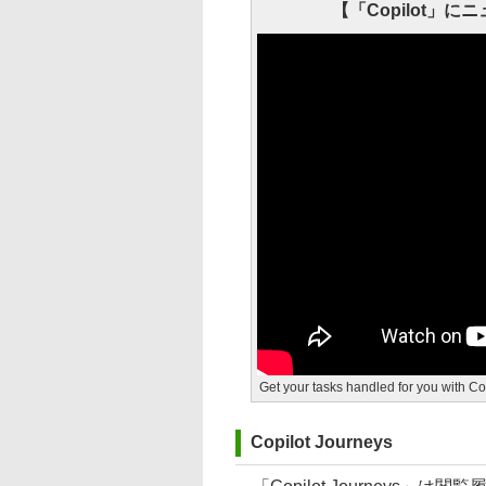
【「Copilot」
Get your tasks handled for you with Co
Copilot Journeys