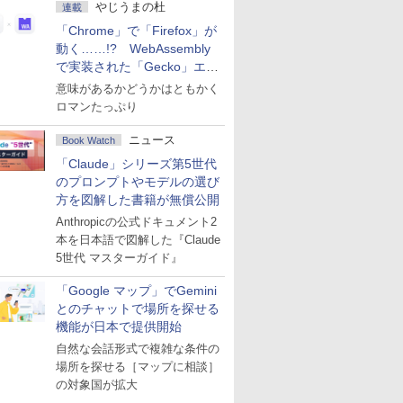
やじうまの杜
連載
「Chrome」で「Firefox」が
動く……!? WebAssembly
で実装された「Gecko」エン
ジン
意味があるかどうかはともかく
ロマンたっぷり
ニュース
Book Watch
「Claude」シリーズ第5世代
のプロンプトやモデルの選び
方を図解した書籍が無償公開
Anthropicの公式ドキュメント2
本を日本語で図解した『Claude
5世代 マスターガイド』
「Google マップ」でGemini
とのチャットで場所を探せる
機能が日本で提供開始
自然な会話形式で複雑な条件の
場所を探せる［マップに相談］
の対象国が拡大