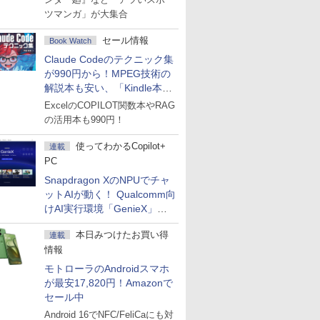
ツマンガ」が大集合
セール情報
Book Watch
Claude Codeのテクニック集
が990円から！MPEG技術の
解説本も安い、「Kindle本サ
マーセール」第2弾開始！
ExcelのCOPILOT関数本やRAG
の活用本も990円！
使ってわかるCopilot+
連載
PC
Snapdragon XのNPUでチャ
ットAIが動く！ Qualcomm向
けAI実行環境「GenieX」を
試してみた
本日みつけたお買い得
連載
情報
モトローラのAndroidスマホ
が最安17,820円！Amazonで
セール中
Android 16でNFC/FeliCaにも対