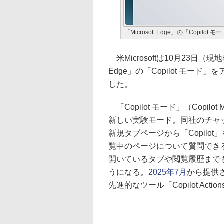
「Microsoft Edge」の「Copilot モ
米Microsoftは10月23日（現地時
Edge」の「Copilot モード
した。
「Copilot モード」（Copi
新しい実験モード。同社のチャット
新規タブページから「Copil
覧中のページについて質問でき
開いているタブや閲覧履歴まで
うになる。
2025年7月
から提供
先進的なツール「Copilot Actio