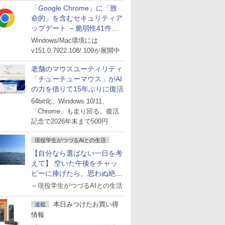
「Google Chrome」に「致
命的」を含むセキュリティア
ップデート ～脆弱性41件に
対処
Windows/Mac環境には
v151.0.7922.108/.109が展開中
老舗のマウスユーティリティ
「チューチューマウス」がAI
の力を借りて15年ぶりに復活
64bit化、Windows 10/11、
「Chrome」も走り回る。復活
記念で2026年末まで500円
現役学生がつづるAIとの生活
【自分なら選ばない一日を考
えて】 空いた午後をチャッ
ピーに捧げたら、思わぬ絶景
に出会った話
～現役学生がつづるAIとの生活
本日みつけたお買い得
連載
情報