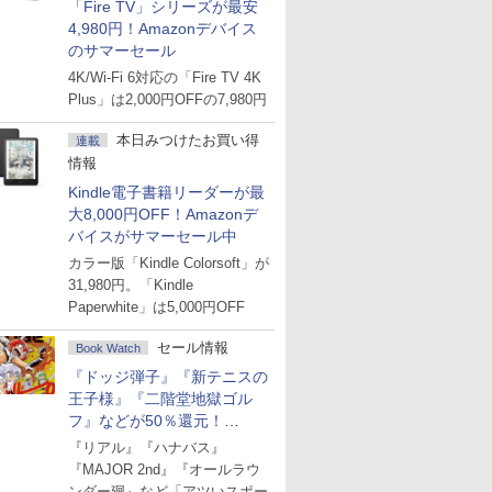
「Fire TV」シリーズが最安
4,980円！Amazonデバイス
のサマーセール
4K/Wi-Fi 6対応の「Fire TV 4K
Plus」は2,000円OFFの7,980円
本日みつけたお買い得
連載
情報
Kindle電子書籍リーダーが最
大8,000円OFF！Amazonデ
バイスがサマーセール中
カラー版「Kindle Colorsoft」が
31,980円。「Kindle
Paperwhite」は5,000円OFF
セール情報
Book Watch
『ドッジ弾子』『新テニスの
王子様』『二階堂地獄ゴル
フ』などが50％還元！
Amazonマンガ週末セール
『リアル』『ハナバス』
『MAJOR 2nd』『オールラウ
ンダー廻』など「アツいスポー