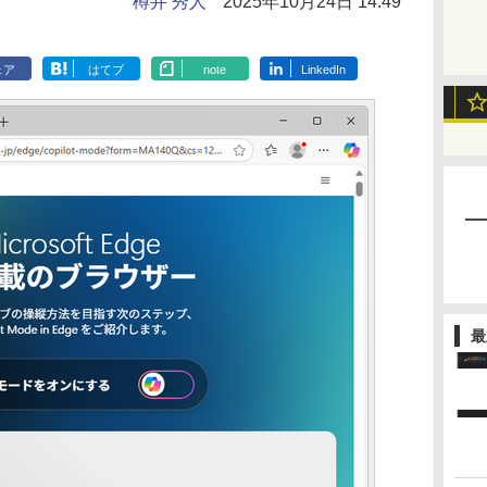
樽井 秀人
2025年10月24日 14:49
ェア
はてブ
note
LinkedIn
最