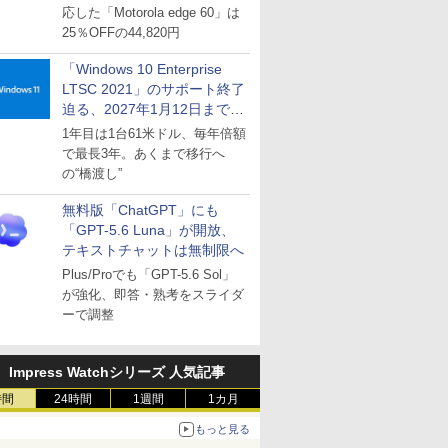
応した「Motorola edge 60」は
25％OFFの44,820円
「Windows 10 Enterprise
LTSC 2021」のサポート終了
迫る、2027年1月12日まで
～ESUは9月1日から販売
1年目は1台61米ドル、毎年倍額
で最長3年。あくまで移行へ
の“橋渡し”
無料版「ChatGPT」にも
「GPT-5.6 Luna」が開放、
テキストチャットは無制限へ
Plus/Proでも「GPT-5.6 Sol」
が強化、即答・熟考をスライダ
ーで調整
Impress Watchシリーズ 人気記事
時間
24時間
1週間
1カ月
もっと見る