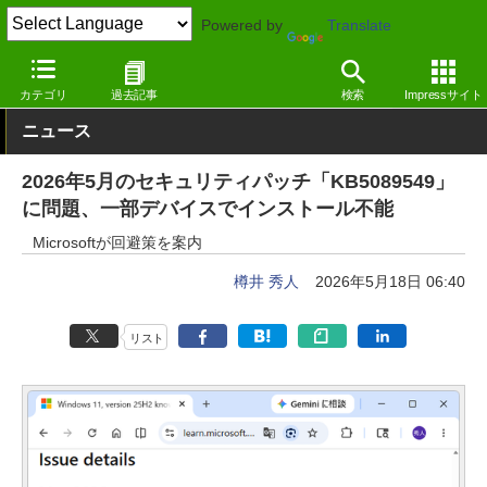
Powered by
Translate
窓の杜
システム・ファイル
システム
Windows
カテゴリ
過去記事
検索
Impressサイト
ニュース
2026年5月のセキュリティパッチ「KB5089549」
に問題、一部デバイスでインストール不能
Microsoftが回避策を案内
樽井 秀人
2026年5月18日 06:40
リスト