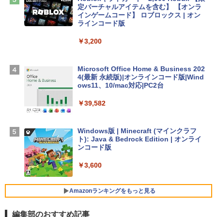
Apple 2026 MacBook Air M5チップ搭載
定バーチャルアイテムを含む】 【オンラ
13インチノートブック：AIとApple Intell
インゲームコード】 ロブロックス | オン
igence、13.6インチLiquid Retinaディ
ラインコード版
スプレイ、16GBユニファイドメモリ、1
TB SSDストレージ、12MPセンターフレ
￥3,200
ームカメラ、日本語キーボード、Touch I
D - ミッドナイト
Microsoft Office Home & Business 202
￥278,800
4(最新 永続版)|オンラインコード版|Wind
ows11、10/mac対応|PC2台
【Amazon.co.jp限定】 HP ノートパソコ
￥39,582
ン 15-fd 15.6インチ 16GBメモリ 512GB
SSD インテル Core 5
Windows版 | Minecraft (マインクラフ
￥129,800
ト): Java & Bedrock Edition | オンライ
ンコード版
FMV ノートパソコン WE1-K3 (MS 365 P
￥3,600
ersonal/Copilotキー搭載/Win 11/15.6型/
Core i5/16GB/SSD 512GB/ホワイト) FM
VWK3E15W_AZ
Amazonランキングをもっと見る
￥139,880
編集部のおすすめ記事