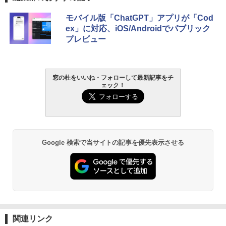
生成AIパスポート公式テキスト 第４版
Amazon Kindle - 目に優しい、かさばら
モバイル版「ChatGPT」アプリが「Cod
ない、大きな画面で読みやすい、6週間持
ex」に対応、iOS/Androidでパブリック
続バッテリー、6インチディスプレイ電子
￥1,766
プレビュー
書籍リーダー、マッチャ、16GB、広告な
し
￥16,980
1冊ですべて身につくHTML & CSSとWe
窓の杜をいいね・フォローして最新記事をチ
ェック！
bデザイン入門講座［第2版］
Kindle Paperwhite シグニチャーエディ
ション (32GB) 7インチディスプレイ、明
￥1,292
るさ自動調整、色調調節ライト、12週間
持続バッテリー、広告なし、メタリック
ブラック
ClaudeCode いちばんやさしい 教科書:
Google 検索で当サイトの記事を優先表示させる
￥27,980
非エンジニア 初心者 素人 でも安心 使い
方 マニュアル AI副業にもコンテンツ作成
にもKindle出版にも！ 非エンジニアのた
めのAIコーディング入門シリーズ
Amazon Kindle Paperwhite (16GB) 7イ
ンチディスプレイ、色調調節ライト、12
￥99
週間持続バッテリー、広告なし、ブラッ
ク
関連リンク
￥22,980
AIイラスト表現辞典: 思い通りの絵を引き