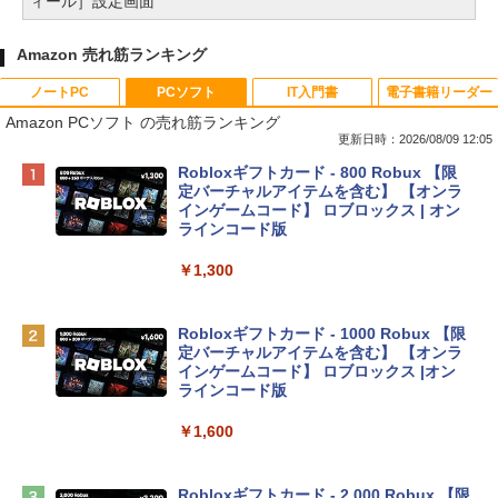
ィール］設定画面
Amazon 売れ筋ランキング
ノートPC
PCソフト
IT入門書
電子書籍リーダー
Amazon PCソフト の売れ筋ランキング
更新日時：2026/08/09 12:05
Apple 2026 MacBook Neo A18 Proチッ
Robloxギフトカード - 800 Robux 【限
プ搭載13インチノートブック：AIとAppl
定バーチャルアイテムを含む】 【オンラ
e Intelligenceのために設計、Liquid Ret
インゲームコード】 ロブロックス | オン
inaディスプレイ、8GBユニファイドメモ
ラインコード版
リ、256GB SSDストレージ、1080p Fac
eTime HDカメラ - インディゴ
￥1,300
￥119,800
Robloxギフトカード - 1000 Robux 【限
定バーチャルアイテムを含む】 【オンラ
tomtoc 360°保護 15.6 16インチ パソコ
インゲームコード】 ロブロックス |オン
ンケース Dell NEC Lavie ASUS HP dyna
ラインコード版
book Lenovo対応
￥1,600
￥2,952
Robloxギフトカード - 2,000 Robux 【限