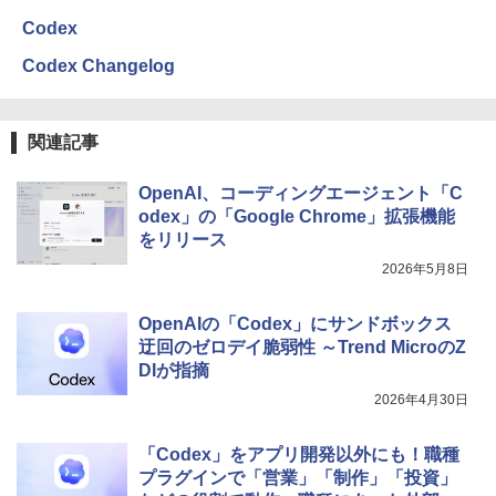
出す プロンプトの言葉 AI画像生成シリー
Codex
ズ (はぴーイラストLabo)
Amazon Kindle Colorsoft | 16GBストレ
Codex Changelog
￥480
ージ、防水、7インチカラーディスプレ
イ、色調調節ライト、最大8週間持続バッ
テリー、広告無し、ブラック (2025年発
売)
FM TOWNS ハイパー・カタログ: 本体ハ
関連記事
ードウェア・市販ソフトウェアのパーフ
￥31,980
ェクトリストと最新エミュレータ紹介
OpenAI、コーディングエージェント「C
￥1,600
odex」の「Google Chrome」拡張機能
New Amazon Kindle Scribe Colorsoft |
をリリース
11インチカラーディスプレイ、64GBスト
2026年5月8日
レージ、ノート機能搭載、明るさ自動調
整、色調調節ライト、プレミアムペン付
き、グラファイト
OpenAIの「Codex」にサンドボックス
迂回のゼロデイ脆弱性 ～Trend MicroのZ
￥115,980
DIが指摘
2026年4月30日
「Codex」をアプリ開発以外にも！職種
プラグインで「営業」「制作」「投資」