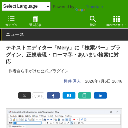
Powered by
Translate
窓の杜
オフィス・ドキュメント
テキストエディター
Windows
カテゴリ
過去記事
検索
Impressサイト
ニュース
テキストエディター「Mery」に「検索バー」プラ
グイン、正規表現・ローマ字・あいまい検索に対
応
作者自ら手がけた公式プラグイン
樽井 秀人
2026年7月6日 16:46
リスト