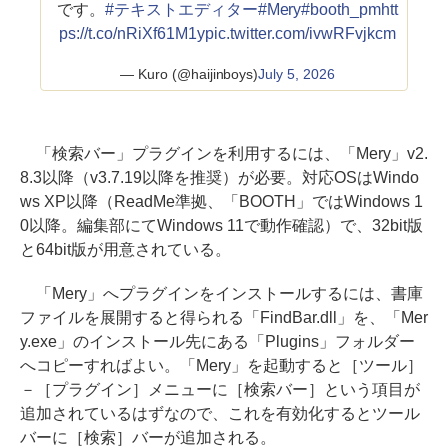
です。
#テキストエディター
#Mery
#booth_pm
htt
ps://t.co/nRiXf61M1y
pic.twitter.com/ivwRFvjkcm
— Kuro (@haijinboys)
July 5, 2026
「検索バー」プラグインを利用するには、「Mery」v2.
8.3以降（v3.7.19以降を推奨）が必要。対応OSはWindo
ws XP以降（ReadMe準拠、「BOOTH」ではWindows 1
0以降。編集部にてWindows 11で動作確認）で、32bit版
と64bit版が用意されている。
「Mery」へプラグインをインストールするには、書庫
ファイルを展開すると得られる「FindBar.dll」を、「Mer
y.exe」のインストール先にある「Plugins」フォルダー
へコピーすればよい。「Mery」を起動すると［ツール］
－［プラグイン］メニューに［検索バー］という項目が
追加されているはずなので、これを有効化するとツール
バーに［検索］バーが追加される。