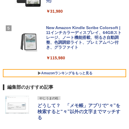
ン 15-fd 15.6インチ 16GBメモリ 512GB
売)
FM TOWNS ハイパー・カタログ: 本体ハ
SSD インテル Core 5
ードウェア・市販ソフトウェアのパーフ
Windows版 | Minecraft (マインクラフ
￥31,980
ェクトリストと最新エミュレータ紹介
ト): Java & Bedrock Edition | オンライ
￥129,800
ンコード版
￥1,600
New Amazon Kindle Scribe Colorsoft |
￥3,600
FMV ノートパソコン WE1-K3 (MS 365 P
11インチカラーディスプレイ、64GBスト
ersonal/Copilotキー搭載/Win 11/15.6型/
レージ、ノート機能搭載、明るさ自動調
Core i5/16GB/SSD 512GB/ホワイト) FM
整、色調調節ライト、プレミアムペン付
VWK3E15W_AZ
き、グラファイト
￥139,880
￥115,980
Amazonランキングをもっと見る
編集部のおすすめ記事
やじうまの杜
どうして？ 「メモ帳」アプリで“々”を
検索すると“々”以外の文字までマッチす
る