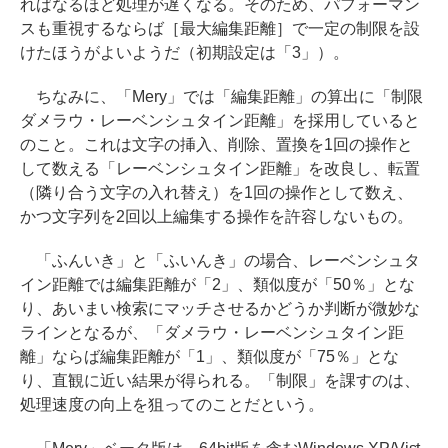
ればなるほど処理が遅くなる。そのため、パフォーマン
スも重視するならば［最大編集距離］で一定の制限を設
けたほうがよいようだ（初期設定は「3」）。
ちなみに、「Mery」では「編集距離」の算出に「制限
ダメラウ・レーベンシュタイン距離」を採用していると
のこと。これは文字の挿入、削除、置換を1回の操作と
して数える「レーベンシュタイン距離」を改良し、転置
（隣り合う文字の入れ替え）を1回の操作として数え、
かつ文字列を2回以上編集する操作を許容しないもの。
「ふんいき」と「ふいんき」の場合、レーベンシュタ
イン距離では編集距離が「2」、類似度が「50％」とな
り、あいまい検索にマッチさせるかどうか判断が微妙な
ラインとなるが、「ダメラウ・レーベンシュタイン距
離」ならば編集距離が「1」、類似度が「75％」とな
り、直観に近い結果が得られる。「制限」を課すのは、
処理速度の向上を狙ってのことだという。