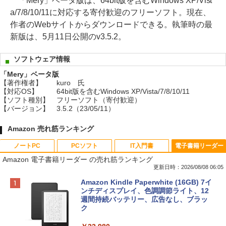
「Mery」ベータ版は、64bit版を含むWindows XP/Vist
a/7/8/10/11に対応する寄付歓迎のフリーソフト。現在、
作者のWebサイトからダウンロードできる。執筆時の最
新版は、5月11日公開のv3.5.2。
ソフトウェア情報
「Mery」ベータ版
【著作権者】
kuro 氏
【対応OS】
64bit版を含むWindows XP/Vista/7/8/10/11
【ソフト種別】
フリーソフト（寄付歓迎）
【バージョン】
3.5.2（23/05/11）
Amazon 売れ筋ランキング
ノートPC
PCソフト
IT入門書
電子書籍リーダー
Amazon 電子書籍リーダー の売れ筋ランキング
更新日時：2026/08/08 06:05
Apple 2026 MacBook Neo A18 Proチッ
Robloxギフトカード - 800 Robux 【限
生成AIパスポート公式テキスト 第４版
Amazon Kindle Paperwhite (16GB) 7イ
プ搭載13インチノートブック：AIとAppl
定バーチャルアイテムを含む】 【オンラ
ンチディスプレイ、色調調節ライト、12
e Intelligence、Liquid Retinaディスプ
インゲームコード】 ロブロックス | オン
週間持続バッテリー、広告なし、ブラッ
￥1,766
レイ、8GBメモリ、512GB SSD、1080p
ラインコード版
ク
FaceTime HDカメラ、Touch ID - インデ
ィゴ + 3年延長 AppleCare+ for 13インチ