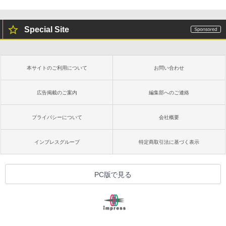
￥19,980
ClaudeCode いちばんやさしい 教科書:
非エンジニア 初心者 素人 でも安心 使い
Special Site
方 マニュアル AI副業にもコンテンツ作成
にもKindle出版にも！ 非エンジニアのた
Kindle Paperwhite シグニチャーエディ
めのAIコーディング入門シリーズ
ション (32GB) 7インチディスプレイ、明
るさ自動調整、色調調節ライト、12週間
持続バッテリー、広告なし、メタリック
￥99
本サイトのご利用について
お問い合わせ
ブラック
￥32,980
広告掲載のご案内
編集部へのご連絡
FM TOWNS ハイパー・カタログ: 本体ハ
ードウェア・市販ソフトウェアのパーフ
ェクトリストと最新エミュレータ紹介
プライバシーについて
会社概要
Amazon Kindle Colorsoft | 16GBストレ
ージ、防水、7インチカラーディスプレ
￥1,600
イ、色調調節ライト、最大8週間持続バッ
インプレスグループ
特定商取引法に基づく表示
テリー、広告無し、ブラック (2025年発
売)
1冊ですべて身につくHTML & CSSとWe
bデザイン入門講座［第2版］
￥39,980
PC版で見る
￥2,326
New Amazon Kindle Scribe Colorsoft |
11インチカラーディスプレイ、64GBスト
レージ、ノート機能搭載、明るさ自動調