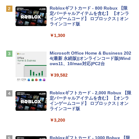
ゴ
Robloxギフトカード - 800 Robux 【限
￥137,800
定バーチャルアイテムを含む】 【オンラ
インゲームコード】 ロブロックス | オン
ラインコード版
tomtoc 360°保護 15.6 16インチ パソコ
ンケース Dell NEC Lavie ASUS HP dyna
￥1,300
book Lenovo対応
￥2,952
Microsoft Office Home & Business 202
4(最新 永続版)|オンラインコード版|Wind
ows11、10/mac対応|PC2台
Apple 2026 MacBook Air M5チップ搭載
13インチノートブック：AIとApple Intell
￥39,582
igence、13.6インチLiquid Retinaディ
スプレイ、24GBユニファイドメモリ、1
TB SSDストレージ、12MPセンターフレ
Robloxギフトカード - 2,000 Robux 【限
ームカメラ、日本語キーボード、Touch I
定バーチャルアイテムを含む】 【オンラ
D - スカイブルー
インゲームコード】 ロブロックス | オン
ラインコード版
￥298,901
￥3,200
【Amazon.co.jp限定】 HP ノートパソコ
ン 15-fd 15.6インチ 16GBメモリ 512GB
Robloxギフトカード - 1000 Robux 【限