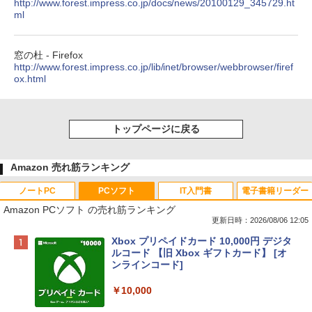
http://www.forest.impress.co.jp/docs/news/20100129_345729.ht
ml
窓の杜 - Firefox
http://www.forest.impress.co.jp/lib/inet/browser/webbrowser/firef
ox.html
トップページに戻る
Amazon 売れ筋ランキング
ノートPC
PCソフト
IT入門書
電子書籍リーダー
Amazon PCソフト の売れ筋ランキング
更新日時：2026/08/06 12:05
Apple 2026 MacBook Neo A18 Proチッ
Xbox プリペイドカード 10,000円 デジタ
プ搭載13インチノートブック：AIとAppl
ルコード 【旧 Xbox ギフトカード】 [オ
e Intelligenceのために設計、Liquid Ret
ンラインコード]
inaディスプレイ、8GBユニファイドメモ
リ、512GB SSDストレージ、1080p Fac
￥10,000
eTime HDカメラ、Touch ID - インディ