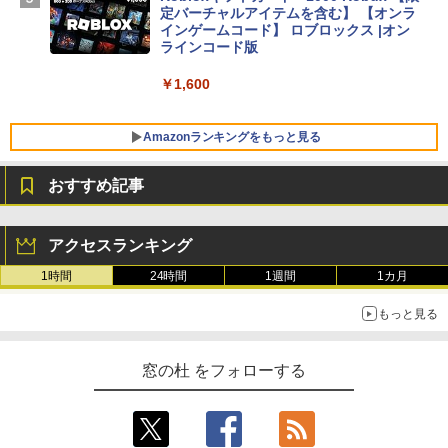
SSD インテル Core 5
定バーチャルアイテムを含む】 【オンラ
インゲームコード】 ロブロックス |オン
￥129,800
ラインコード版
￥1,600
FMV ノートパソコン WE1-K3 (MS 365 P
ersonal/Copilotキー搭載/Win 11/15.6型/
Core i5/16GB/SSD 512GB/ホワイト) FM
Amazonランキングをもっと見る
VWK3E15W_AZ
おすすめ記事
￥119,800
生成AIパスポート公式テキスト 第４版
Amazon Kindle Paperwhite (16GB) 7イ
ンチディスプレイ、色調調節ライト、12
アクセスランキング
週間持続バッテリー、広告なし、ブラッ
￥1,766
ク
1時間
24時間
1週間
1カ月
￥27,980
もっと見る
AIイラスト表現辞典: 思い通りの絵を引き
出す プロンプトの言葉 AI画像生成シリー
Amazon Kindle - 目に優しい、かさばら
窓の杜 をフォローする
ズ (はぴーイラストLabo)
ない、大きな画面で読みやすい、6週間持
続バッテリー、6インチディスプレイ電子
書籍リーダー、ブラック、16GB、広告な
￥99
し