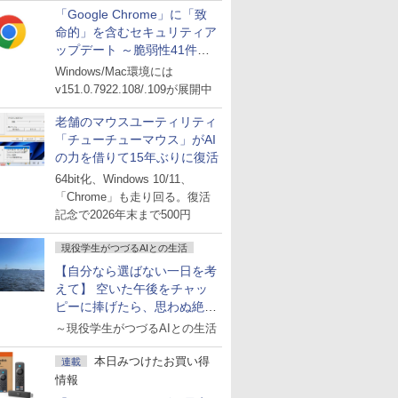
「Google Chrome」に「致
命的」を含むセキュリティア
ップデート ～脆弱性41件に
対処
Windows/Mac環境には
v151.0.7922.108/.109が展開中
老舗のマウスユーティリティ
「チューチューマウス」がAI
の力を借りて15年ぶりに復活
64bit化、Windows 10/11、
「Chrome」も走り回る。復活
記念で2026年末まで500円
現役学生がつづるAIとの生活
【自分なら選ばない一日を考
えて】 空いた午後をチャッ
ピーに捧げたら、思わぬ絶景
に出会った話
～現役学生がつづるAIとの生活
本日みつけたお買い得
連載
情報