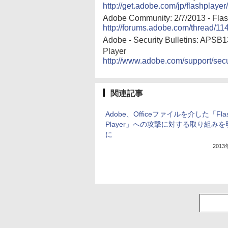
http://get.adobe.com/jp/flashplayer/
Adobe Community: 2/7/2013 - Flas
http://forums.adobe.com/thread/1
Adobe - Security Bulletins: APSB13
Player
http://www.adobe.com/support/secu
関連記事
Adobe、Officeファイルを介した「Fla
Player」への攻撃に対する取り組み
に
201