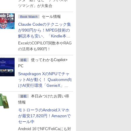
ツマンガ」が大集合
セール情報
Book Watch
Claude Codeのテクニック集
が990円から！MPEG技術の
解説本も安い、「Kindle本サ
マーセール」第2弾開始！
ExcelのCOPILOT関数本やRAG
の活用本も990円！
使ってわかるCopilot+
連載
PC
Snapdragon XのNPUでチャ
ットAIが動く！ Qualcomm向
けAI実行環境「GenieX」を
試してみた
本日みつけたお買い得
連載
情報
モトローラのAndroidスマホ
が最安17,820円！Amazonで
セール中
Android 16でNFC/FeliCaにも対