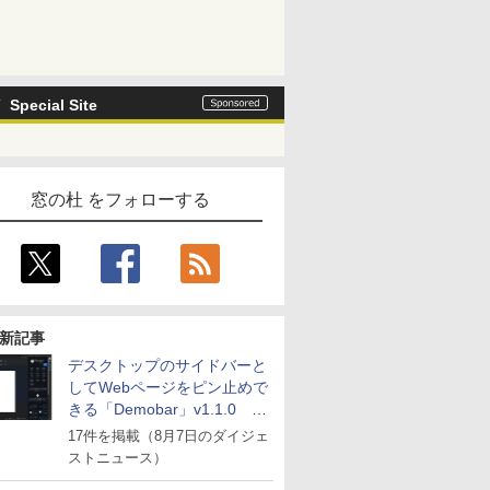
Special Site
窓の杜 をフォローする
新記事
デスクトップのサイドバーと
してWebページをピン止めで
きる「Demobar」v1.1.0 ほ
か
17件を掲載（8月7日のダイジェ
ストニュース）