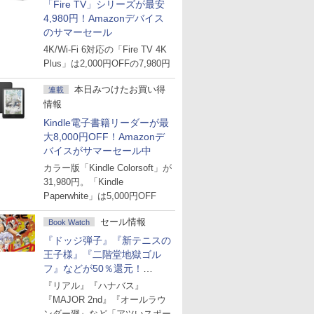
「Fire TV」シリーズが最安
4,980円！Amazonデバイス
のサマーセール
4K/Wi-Fi 6対応の「Fire TV 4K
Plus」は2,000円OFFの7,980円
本日みつけたお買い得
連載
情報
Kindle電子書籍リーダーが最
大8,000円OFF！Amazonデ
バイスがサマーセール中
カラー版「Kindle Colorsoft」が
31,980円。「Kindle
Paperwhite」は5,000円OFF
セール情報
Book Watch
『ドッジ弾子』『新テニスの
王子様』『二階堂地獄ゴル
フ』などが50％還元！
Amazonマンガ週末セール
『リアル』『ハナバス』
『MAJOR 2nd』『オールラウ
ンダー廻』など「アツいスポー