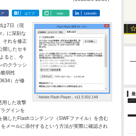
ェア
はてブ
note
LinkedIn
atedは7日（現
yer」に深刻な
、それを修正
公開したセキ
によると、今
ンのクラッシ
の脆弱性
3-0634）が修
最
「Adobe Flash Player」v11.5.502.149
性を悪用した攻撃
版プラグインを
施したFlashコンテンツ（SWFファイル）を含む
キュメントをメールに添付するという方法が実際に確認され