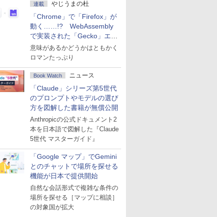
やじうまの杜
連載
「Chrome」で「Firefox」が
動く……!? WebAssembly
で実装された「Gecko」エン
ジン
意味があるかどうかはともかく
ロマンたっぷり
ニュース
Book Watch
「Claude」シリーズ第5世代
のプロンプトやモデルの選び
方を図解した書籍が無償公開
Anthropicの公式ドキュメント2
本を日本語で図解した『Claude
5世代 マスターガイド』
「Google マップ」でGemini
とのチャットで場所を探せる
機能が日本で提供開始
自然な会話形式で複雑な条件の
場所を探せる［マップに相談］
の対象国が拡大