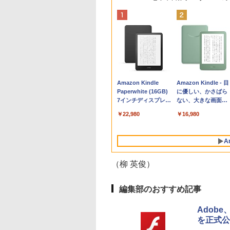
Apple 2026
Robloxギフトカード
生成AIパスポート公
Amazon Kindle
tomtoc 360°保護
Robloxギフトカード
AIイラスト表現辞典:
Amazon Kindle - 目
MacBook Neo A18
- 800 Robux 【限定
式テキスト 第４版
Paperwhite (16GB)
15.6 16インチ パソ
- 1000 Robux 【限
思い通りの絵を引き
に優しい、かさばら
Proチップ搭載13イ
バーチャルアイテム
7インチディスプレ
ンケース Dell NEC
バーチャルアイテム
出す プロンプトの言
ない、大きな画面で
￥1,766
ンチノートブック：
を含む】 【オンライ
イ、色調調節ライ
Lavie ASUS HP
を含む】 【オンライ
葉 AI画像生成シリー
読みやすい、6週間
￥131,111
￥1,300
￥22,980
￥2,952
￥1,600
￥480
￥16,980
AIとApple
ンゲームコード】 ロ
ト、12週間持続バッ
dynabook Lenovo
ンゲームコード】 ロ
ズ (はぴーイラスト
続バッテリー、6イ
Intelligenceのために
ブロックス | オンラ
テリー、広告なし、
対応
ブロックス |オンラ
Labo)
チディスプレイ電子
設計、Liquid Retina
インコード版
ブラック
ンコード版
書籍リーダー、マッ
A
ディスプレイ、8GB
チャ、16GB、広告
ユニファイドメモ
し
リ、512GB SSDスト
（柳 英俊）
レージ、1080p
FaceTime HDカメ
ラ、Touch ID - シル
編集部のおすすめ記事
バー
Adobe、
を正式公