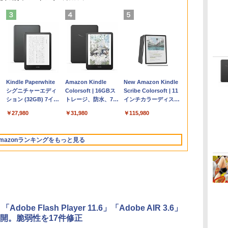
Apple 2026
Microsoft Office
ClaudeCode いちば
Kindle Paperwhite
【Amazon.co.jp限
Robloxギフトカード
1冊ですべて身につく
Amazon Kindle
FMV ノートパソコン
Windows版 |
FM TOWNS ハイパ
New Amazon Kindle
コ
定
MacBook Air M5チ
Home & Business
んやさしい 教科書:
シグニチャーエディ
定】 HP ノートパソ
- 2,000 Robux 【限
HTML & CSSとWeb
Colorsoft | 16GBス
WE1-K3 (MS 365
Minecraft (マインクラ
ー・カタログ: 本体ハ
Scribe Colorsoft | 11
ップ搭載13インチノ
2024(最新 永続版)|オ
非エンジニア 初心者
ション (32GB) 7イン
コン 15-fd 15.6イン
定バーチャルアイテ
デザイン入門講座
トレージ、防水、7イ
Personal/Copilotキー
フト): Java & Bedrock
ードウェア・市販ソフ
インチカラーディスプ
持
ートブック：AIと
ンラインコード
素人 でも安心 使い方
チディスプレイ、明
チ 16GBメモリ
ムを含む】 【オンラ
［第2版］
ンチカラーディスプ
搭載/Win 11/15.6
Edition | オンラインコ
トウェアのパーフェク
レイ、64GBストレー
￥278,800
￥39,582
￥99
￥27,980
￥129,800
￥3,200
￥1,292
￥31,980
￥139,880
￥3,600
￥1,600
￥115,980
ン
Apple Intelligence、
版|Windows11、
マニュアル AI副業に
るさ自動調整、色調
512GB SSD インテ
インゲームコード】
レイ、色調調節ライ
型/Core i5/16GB/SSD
ード版
トリストと最新エミュ
ジ、ノート機能搭載、
イ
13.6インチLiquid
10/mac対応|PC2台
もコンテンツ作成に
調節ライト、12週間
ル Core 5
ロブロックス | オン
ト、最大8週間持続バ
512GB/ホワイト)
レータ紹介
明るさ自動調整、色調
Retinaディスプレ
もKindle出版にも！
持続バッテリー、広
ラインコード版
ッテリー、広告無
FMVWK3E15W_AZ
調節ライト、プレミア
mazonランキングをもっと見る
な
イ、16GBユニファイ
非エンジニアのため
告なし、メタリック
し、ブラック (2025
ムペン付き、グラファ
ドメモリ、1TB SSD
のAIコーディング入
ブラック
年発売)
イト
ストレージ、12MPセ
門シリーズ
ンターフレームカメ
ラ、日本語キーボー
ド、Touch ID - ミッ
ドナイト
「Adobe Flash Player 11.6」「Adobe AIR 3.6」
開。脆弱性を17件修正