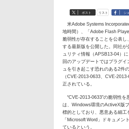
ポスト
リスト
シ
米Adobe Systems Incorpor
地時間）、「Adobe Flash Pla
脆弱性が存在することを公表し
する最新版を公開した。同社が
ュリティ情報（APSB13-04）
回のアップデートではプラグイ
ュを引き起こす恐れのある2件
（CVE-2013-0633、CVE-201
正されている。
“CVE-2013-0633”の脆弱
は、Windows環境のActiveX
標的としており、悪意ある細工を
「Microsoft Word」ド
ているという。