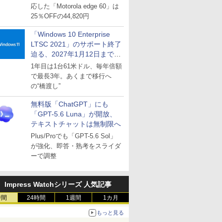
応した「Motorola edge 60」は
25％OFFの44,820円
「Windows 10 Enterprise
LTSC 2021」のサポート終了
迫る、2027年1月12日まで
～ESUは9月1日から販売
1年目は1台61米ドル、毎年倍額
で最長3年。あくまで移行へ
の“橋渡し”
無料版「ChatGPT」にも
「GPT-5.6 Luna」が開放、
テキストチャットは無制限へ
Plus/Proでも「GPT-5.6 Sol」
が強化、即答・熟考をスライダ
ーで調整
Impress Watchシリーズ 人気記事
時間
24時間
1週間
1カ月
もっと見る