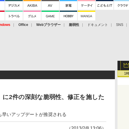
ndows
Office
Webブラウザー
脆弱性
ドキュメント
SNS
1
layer」に2件の深刻な脆弱性、修正を施した
で一刻も早いアップデートが推奨される
（2013/2/8 13:06）