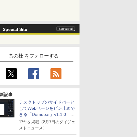
Special Site
窓の杜 をフォローする
新記事
デスクトップのサイドバーと
してWebページをピン止めで
きる「Demobar」v1.1.0 ほ
か
17件を掲載（8月7日のダイジェ
ストニュース）