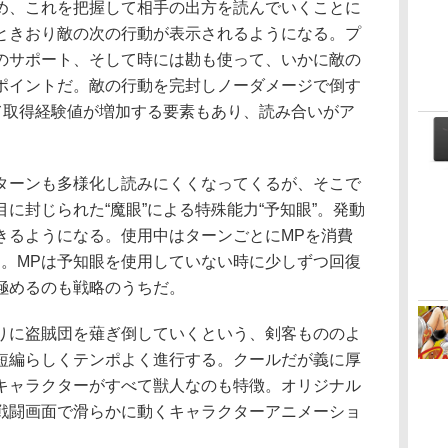
、これを把握して相手の出方を読んでいくことに
ときおり敵の次の行動が表示されるようになる。プ
のサポート、そして時には勘も使って、いかに敵の
ポイントだ。敵の行動を完封しノーダメージで倒す
して取得経験値が増加する要素もあり、読み合いがア
ーンも多様化し読みにくくなってくるが、そこで
に封じられた“魔眼”による特殊能力“予知眼”。発動
きるようになる。使用中はターンごとにMPを消費
く。MPは予知眼を使用していない時に少しずつ回復
極めるのも戦略のうちだ。
に盗賊団を薙ぎ倒していくという、剣客もののよ
短編らしくテンポよく進行する。クールだが義に厚
キャラクターがすべて獣人なのも特徴。オリジナル
戦闘画面で滑らかに動くキャラクターアニメーショ