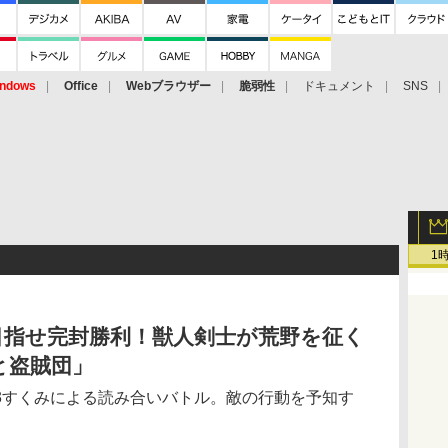
ndows
Office
Webブラウザー
脆弱性
ドキュメント
SNS
1
目指せ完封勝利！獣人剣士が荒野を征く
と盗賊団」
3すくみによる読み合いバトル。敵の行動を予知す