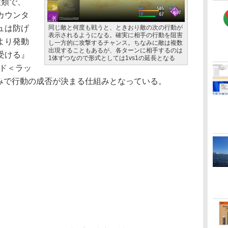
種類で、
カウンタ
ュは防げ
同じ敵と何度も戦うと、ときおり敵の次の行動が
表示されるようになる。確実に相手の行動を阻害
より発動
し一方的に攻撃するチャンス。ちなみに敵は複数
出現することもあるが、各ターンに相手するのは
受ける』
1体ずつなので形式としては1vs1の延長となる
ード＜ラッ
くみで行動の成否が決まる仕組みとなっている。