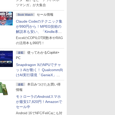
ツマンガ」が大集合
セール情報
Book Watch
Claude Codeのテクニック集
が990円から！MPEG技術の
解説本も安い、「Kindle本サ
マーセール」第2弾開始！
ExcelのCOPILOT関数本やRAG
の活用本も990円！
使ってわかるCopilot+
連載
PC
Snapdragon XのNPUでチャ
ットAIが動く！ Qualcomm向
けAI実行環境「GenieX」を
試してみた
本日みつけたお買い得
連載
情報
モトローラのAndroidスマホ
が最安17,820円！Amazonで
セール中
Android 16でNFC/FeliCaにも対