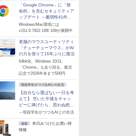
「Google Chrome」に「致
命的」を含むセキュリティア
ップデート ～脆弱性41件に
対処
Windows/Mac環境には
v151.0.7922.108/.109が展開中
老舗のマウスユーティリティ
「チューチューマウス」がAI
の力を借りて15年ぶりに復活
64bit化、Windows 10/11、
「Chrome」も走り回る。復活
記念で2026年末まで500円
現役学生がつづるAIとの生活
【自分なら選ばない一日を考
えて】 空いた午後をチャッ
ピーに捧げたら、思わぬ絶景
に出会った話
～現役学生がつづるAIとの生活
本日みつけたお買い得
連載
情報