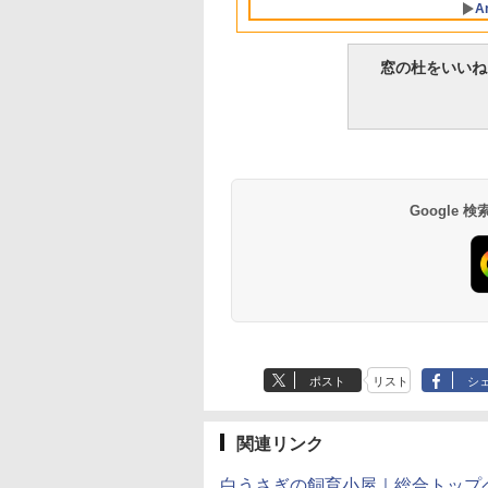
A
ディスプレイ、8GB
ユニファイドメモ
リ、256GB SSDスト
窓の杜をいいね
レージ、1080p
FaceTime HDカメラ
- インディゴ
Google
生成AIパスポート公
Amazon Kindle
AIイラスト表現辞典:
Amazon Kindle - 目
式テキスト 第４版
Paperwhite (16GB)
思い通りの絵を引き
に優しい、かさばら
7インチディスプレ
出す プロンプトの言
ない、大きな画面で
￥1,766
イ、色調調節ライ
葉 AI画像生成シリー
読みやすい、6週間
￥22,980
￥480
￥16,980
ト、12週間持続バッ
ズ (はぴーイラスト
続バッテリー、6イ
テリー、広告なし、
Labo)
チディスプレイ電子
ブラック
書籍リーダー、ブラ
ック、16GB、広告
し
ポスト
リスト
シ
関連リンク
白うさぎの飼育小屋｜総合トップ