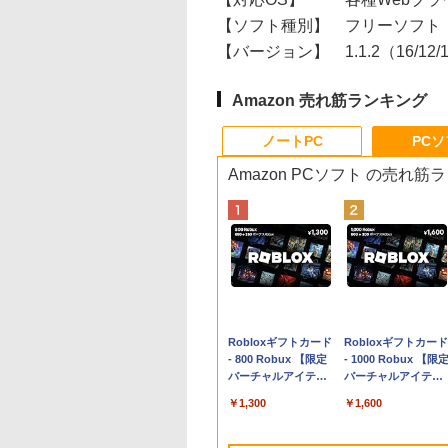
【ソフト種別】
フリーソフト
【バージョン】
1.1.2（16/12
Amazon 売れ筋ランキング
ノートPC
PC
Amazon PCソフト の売れ筋
Apple 2026
Robloxギフトカード
tomtoc 360°保護
Robloxギフトカード
MacBook Neo A18
- 800 Robux 【限定
15.6 16インチ パソ
- 1000 Robux 【限
Proチップ搭載13イ
バーチャルアイテム
ンケース Dell NEC
バーチャルアイテム
ンチノートブック：
を含む】 【オンライ
Lavie ASUS HP
を含む】 【オンライ
￥119,800
￥1,300
￥2,952
￥1,600
AIとApple
ンゲームコード】 ロ
dynabook Lenovo
ンゲームコード】 ロ
Intelligenceのために
ブロックス | オンラ
対応
ブロックス |オンラ
設計、Liquid Retina
インコード版
ンコード版