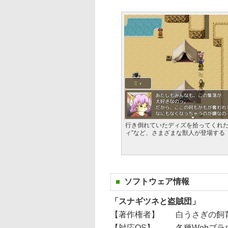
行き倒れていたディズを拾ってくれた
ィ”など、さまざまな獣人が登場する
ソフトウェア情報
「スナギツネと盗賊団」
【著作権者】
白うさぎの飼育小
【対応OS】
各種Webブ