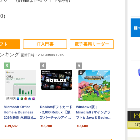
/10）
ソフト
IT入門書
電子書籍リーダー
ランキング
更新日時：2026/08/08 12:05
Apple 2026
Microsoft Office
【Amazon.co.jp限
Robloxギフトカード
FMV ノートパソコン
Windows版 |
コ
定
MacBook Air M5チ
Home & Business
定】 HP ノートパソ
- 2,000 Robux 【限
WE1-K3 (MS 365
Minecraft (マインクラ
ップ搭載13インチノ
2024(最新 永続版)|オ
コン 15-fd 15.6イン
定バーチャルアイテ
Personal/Copilotキー
フト): Java & Bedrock
ートブック：AIと
ンラインコード
チ 16GBメモリ
ムを含む】 【オンラ
搭載/Win 11/15.6
Edition | オンラインコ
1
￥261,414
￥39,582
￥129,800
￥3,200
￥139,880
￥3,600
Apple Intelligence、
版|Windows11、
512GB SSD インテ
インゲームコード】
型/Core i5/16GB/SSD
ード版
イ
13.6インチLiquid
10/mac対応|PC2台
ル Core 5
ロブロックス | オン
512GB/ホワイト)
Retinaディスプレ
ラインコード版
FMVWK3E15W_AZ