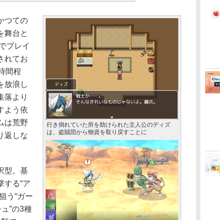
かつての
を舞台と
ーでプレイ
されてお
時間程
を放浪し
集落より
すよう依
ムは荒野
行き倒れていた所を助けられた主人公のディズ
は、盗賊団から物資を取り戻すことに
り返しな
択型。基
撃する“ア
狙う“ガー
ュ”の3種