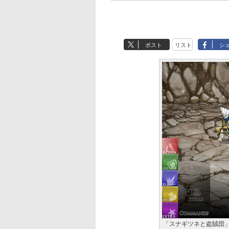
ポスト
リスト
シ
「スナギツネと盗賊団