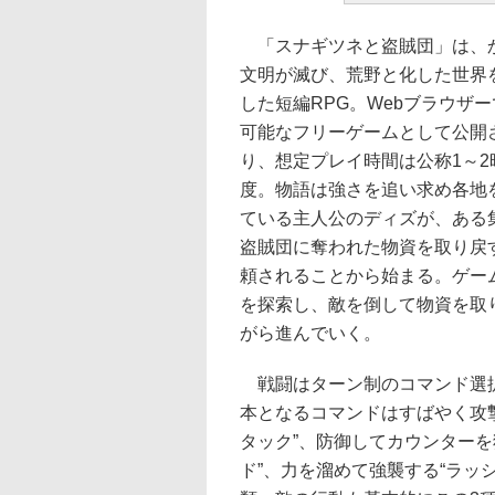
「スナギツネと盗賊団」は、
文明が滅び、荒野と化した世界
した短編RPG。Webブラウザ
可能なフリーゲームとして公開
り、想定プレイ時間は公称1～2
度。物語は強さを追い求め各地
ている主人公のディズが、ある
盗賊団に奪われた物資を取り戻
頼されることから始まる。ゲー
を探索し、敵を倒して物資を取
がら進んでいく。
戦闘はターン制のコマンド選
本となるコマンドはすばやく攻
タック”、防御してカウンターを
ド”、力を溜めて強襲する“ラッシ