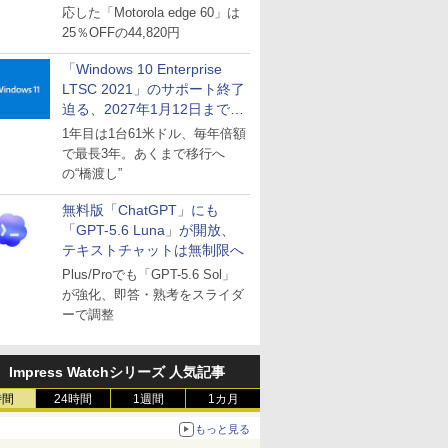
応した「Motorola edge 60」は
25％OFFの44,820円
「Windows 10 Enterprise
LTSC 2021」のサポート終了
迫る、2027年1月12日まで
～ESUは9月1日から販売
1年目は1台61米ドル、毎年倍額
で最長3年。あくまで移行へ
の“橋渡し”
無料版「ChatGPT」にも
「GPT-5.6 Luna」が開放、
テキストチャットは無制限へ
Plus/Proでも「GPT-5.6 Sol」
が強化、即答・熟考をスライダ
ーで調整
Impress Watchシリーズ 人気記事
時間
24時間
1週間
1カ月
もっと見る