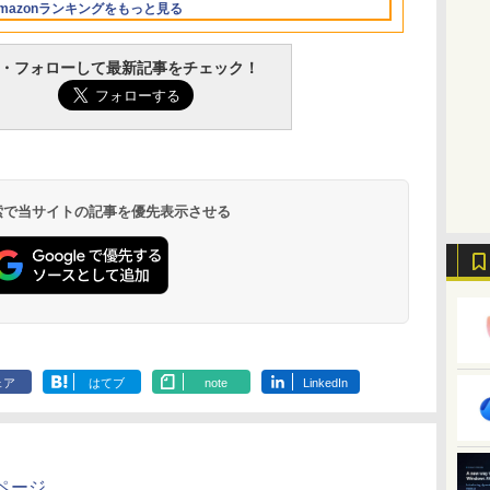
mazonランキングをもっと見る
イ、16GBユニファイ
ドメモリ、1TB SSD
ストレージ、12MPセ
・フォローして最新記事をチェック！
ンターフレームカメ
ラ、日本語キーボー
ド、Touch ID - シル
バー
 検索で当サイトの記事を優先表示させる
ClaudeCode いちば
Kindle Paperwhite
1冊ですべて身につく
Amazon Kindle
FM TOWNS ハイパ
New Amazon Kindle
んやさしい 教科書:
シグニチャーエディ
HTML & CSSとWeb
Colorsoft | 16GBス
ー・カタログ: 本体ハ
Scribe Colorsoft | 11
非エンジニア 初心者
ション (32GB) 7イン
デザイン入門講座
トレージ、防水、7イ
ードウェア・市販ソフ
インチカラーディスプ
持
素人 でも安心 使い方
チディスプレイ、明
［第2版］
ンチカラーディスプ
トウェアのパーフェク
レイ、64GBストレー
￥99
￥27,980
￥1,292
￥31,980
￥1,600
￥115,980
ン
マニュアル AI副業に
るさ自動調整、色調
レイ、色調調節ライ
トリストと最新エミュ
ジ、ノート機能搭載、
もコンテンツ作成に
調節ライト、12週間
ト、最大8週間持続バ
レータ紹介
明るさ自動調整、色調
もKindle出版にも！
持続バッテリー、広
ッテリー、広告無
調節ライト、プレミア
な
非エンジニアのため
告なし、メタリック
し、ブラック (2025
ムペン付き、グラファ
のAIコーディング入
ブラック
年発売)
イト
ェア
はてブ
note
LinkedIn
門シリーズ
ページ