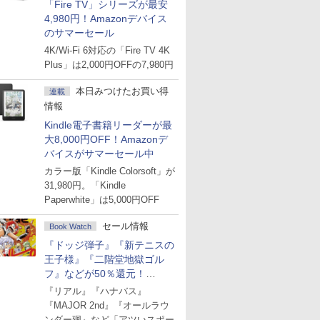
「Fire TV」シリーズが最安
4,980円！Amazonデバイス
のサマーセール
4K/Wi-Fi 6対応の「Fire TV 4K
Plus」は2,000円OFFの7,980円
本日みつけたお買い得
連載
情報
Kindle電子書籍リーダーが最
大8,000円OFF！Amazonデ
バイスがサマーセール中
カラー版「Kindle Colorsoft」が
31,980円。「Kindle
Paperwhite」は5,000円OFF
セール情報
Book Watch
『ドッジ弾子』『新テニスの
王子様』『二階堂地獄ゴル
フ』などが50％還元！
Amazonマンガ週末セール
『リアル』『ハナバス』
『MAJOR 2nd』『オールラウ
ンダー廻』など「アツいスポー