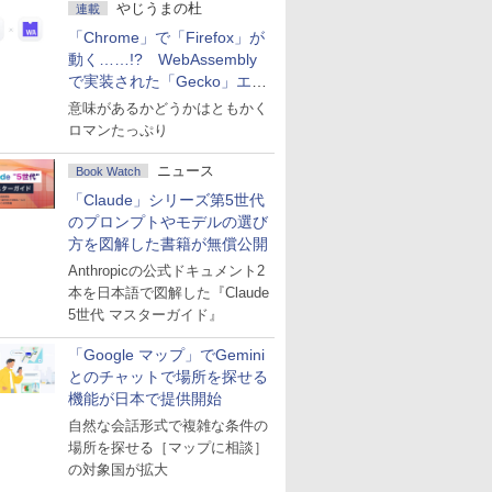
やじうまの杜
連載
「Chrome」で「Firefox」が
動く……!? WebAssembly
で実装された「Gecko」エン
ジン
意味があるかどうかはともかく
ロマンたっぷり
ニュース
Book Watch
「Claude」シリーズ第5世代
のプロンプトやモデルの選び
方を図解した書籍が無償公開
Anthropicの公式ドキュメント2
本を日本語で図解した『Claude
5世代 マスターガイド』
「Google マップ」でGemini
とのチャットで場所を探せる
機能が日本で提供開始
自然な会話形式で複雑な条件の
場所を探せる［マップに相談］
の対象国が拡大