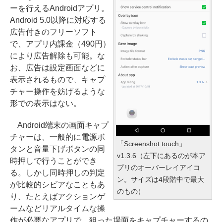
ーを行えるAndroidアプリ。
Android 5.0以降に対応する
広告付きのフリーソフト
で、アプリ内課金（490円）
により広告解除も可能。な
お、広告は設定画面などに
表示されるもので、キャプ
チャー操作を妨げるような
形での表示はない。
Android端末の画面キャプ
チャーは、一般的に電源ボ
「Screenshot touch」
タンと音量下げボタンの同
v1.3.6（左下にあるのが本ア
時押しで行うことができ
プリのオーバーレイアイコ
る。しかし同時押しの判定
ン。サイズは4段階中で最大
が比較的シビアなこともあ
のもの）
り、たとえばアクションゲ
ームなどリアルタイムな操
作が必要なアプリで、狙った場面をキャプチャーするの