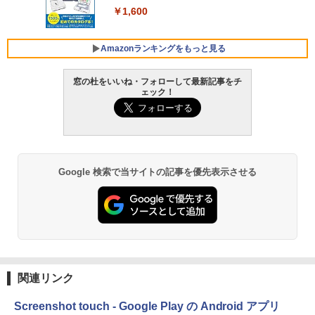
ンコード版
￥1,600
FMV ノートパソコン WE1-K3 (MS 365 P
￥3,600
ersonal/Copilotキー搭載/Win 11/15.6型/
Core i5/16GB/SSD 512GB/ホワイト) FM
Amazonランキングをもっと見る
VWK3E15W_AZ
窓の杜をいいね・フォローして最新記事をチ
￥139,880
ェック！
Amazon Kindle Paperwhite (16GB) 7イ
ンチディスプレイ、色調調節ライト、12
週間持続バッテリー、広告なし、ブラッ
ク
￥22,980
Google 検索で当サイトの記事を優先表示させる
Amazon Kindle - 目に優しい、かさばら
ない、大きな画面で読みやすい、6週間持
続バッテリー、6インチディスプレイ電子
書籍リーダー、マッチャ、16GB、広告な
し
関連リンク
￥16,980
Screenshot touch - Google Play の Android アプリ