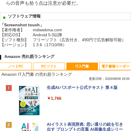
らの音声も拾う点は注意が必要だ。
ソフトウェア情報
「Screenshot touch」
【著作権者】
mdiwebma.com
【対応OS】
Android 5.0以降
【ソフト種別】
フリーソフト（広告付き、490円で広告解除可能）
【バージョン】
1.3.6（17/10/08）
Amazon 売れ筋ランキング
ノートPC
PCソフト
IT入門書
電子書籍リーダー
Amazon IT入門書 の売れ筋ランキング
更新日時：2026/08/08 18:05
Apple 2026 MacBook Neo A18 Proチッ
Robloxギフトカード - 800 Robux 【限
生成AIパスポート公式テキスト 第４版
プ搭載13インチノートブック：AIとAppl
定バーチャルアイテムを含む】 【オンラ
e Intelligenceのために設計、Liquid Ret
インゲームコード】 ロブロックス | オン
￥1,766
inaディスプレイ、8GBユニファイドメモ
ラインコード版
リ、512GB SSDストレージ、1080p Fac
eTime HDカメラ、Touch ID - シルバー
￥1,300
￥131,111
AIイラスト表現辞典: 思い通りの絵を引き
出す プロンプトの言葉 AI画像生成シリー
Robloxギフトカード - 1000 Robux 【限