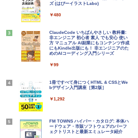
ズ (はぴーイラストLabo)
定バーチャルアイテムを含む】 【オンラ
tomtoc 360°保護 15.6 16インチ パソコ
インゲームコード】 ロブロックス |オン
ンケース Dell NEC Lavie ASUS HP dyna
ラインコード版
￥480
book Lenovo対応
￥1,600
￥2,952
ClaudeCode いちばんやさしい 教科書:
非エンジニア 初心者 素人 でも安心 使い
方 マニュアル AI副業にもコンテンツ作成
Microsoft Office Home & Business 202
にもKindle出版にも！ 非エンジニアのた
Apple 2026 MacBook Air M5チップ搭載
4(最新 永続版)|オンラインコード版|Wind
めのAIコーディング入門シリーズ
13インチノートブック：AIとApple Intell
ows11、10/mac対応|PC2台
igence、13.6インチLiquid Retinaディ
スプレイ、16GBユニファイドメモリ、1
￥99
￥39,582
TB SSDストレージ、12MPセンターフレ
ームカメラ、日本語キーボード、Touch I
D - ミッドナイト
1冊ですべて身につくHTML & CSSとWe
Robloxギフトカード - 2,000 Robux 【限
bデザイン入門講座［第2版］
定バーチャルアイテムを含む】 【オンラ
￥278,800
インゲームコード】 ロブロックス | オン
ラインコード版
￥1,292
【Amazon.co.jp限定】 HP ノートパソコ
￥3,200
ン 15-fd 15.6インチ 16GBメモリ 512GB
SSD インテル Core 5
FM TOWNS ハイパー・カタログ: 本体ハ
ードウェア・市販ソフトウェアのパーフ
Windows版 | Minecraft (マインクラフ
￥129,800
ェクトリストと最新エミュレータ紹介
ト): Java & Bedrock Edition | オンライ