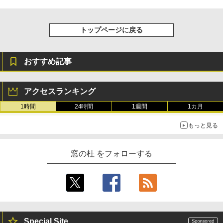
Kindle Paperwhite シグニチャーエディ
ション (32GB) 7インチディスプレイ、明
るさ自動調整、色調調節ライト、12週間
トップページに戻る
持続バッテリー、広告なし、メタリック
ブラック
￥27,980
おすすめ記事
Amazon Kindle Colorsoft | 16GBストレ
アクセスランキング
ージ、防水、7インチカラーディスプレ
イ、色調調節ライト、最大8週間持続バッ
1時間
24時間
1週間
1カ月
テリー、広告無し、ブラック (2025年発
売)
もっと見る
￥31,980
窓の杜 をフォローする
New Amazon Kindle Scribe Colorsoft |
11インチカラーディスプレイ、64GBスト
レージ、ノート機能搭載、明るさ自動調
整、色調調節ライト、プレミアムペン付
き、グラファイト
￥115,980
Special Site