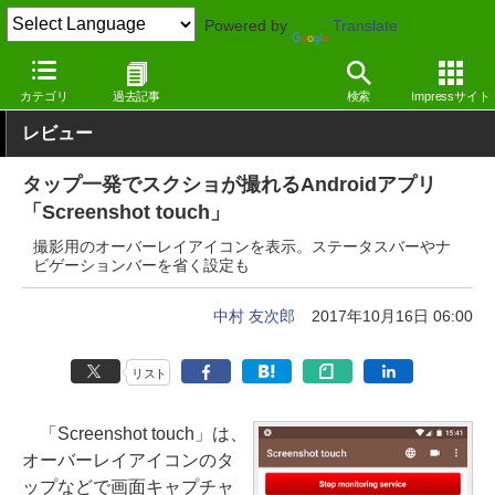
Powered by
Translate
窓の杜
画像・映像・音楽
画像
Android
カテゴリ
過去記事
検索
Impressサイト
レビュー
タップ一発でスクショが撮れるAndroidアプリ
「Screenshot touch」
撮影用のオーバーレイアイコンを表示。ステータスバーやナ
ビゲーションバーを省く設定も
中村 友次郎
2017年10月16日 06:00
リスト
「Screenshot touch」は、
オーバーレイアイコンのタ
ップなどで画面キャプチャ