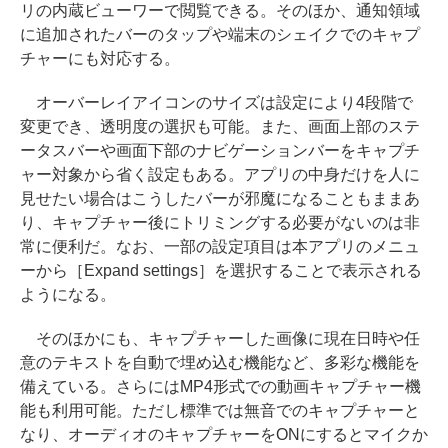
リの内蔵ビューワーで閲覧できる。そのほか、通知領域
に追加されたバーのタップや端末のシェイクでのキャプ
チャーにも対応する。
オーバーレイアイコンのサイズは設定により4段階で
変更でき、透明度の選択も可能。また、画面上部のステ
ータスバーや画面下部のナビゲーションバーをキャプチ
ャー対象から省く設定もある。アプリの中身だけを人に
見せたい場合はこうしたバーが邪魔になることもままあ
り、キャプチャー後にトリミングする必要がないのは非
常に便利だ。なお、一部の設定項目は本アプリのメニュ
ーから［Expand settings］を選択することで表示される
ようになる。
そのほかにも、キャプチャーした画像に現在日時や任
意のテキストを自動で埋め込む機能など、多彩な機能を
備えている。さらにはMP4形式での動画キャプチャー機
能も利用可能。ただし標準では無音でのキャプチャーと
なり、オーディオのキャプチャーをONにするとマイクか