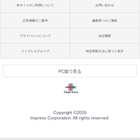
￥99
週間持続バッテリー、広告なし、ブラッ
本サイトのご利用について
お問い合わせ
ク
￥22,980
AIイラスト表現辞典: 思い通りの絵を引き
広告掲載のご案内
編集部へのご連絡
出す プロンプトの言葉 AI画像生成シリー
ズ (はぴーイラストLabo)
プライバシーについて
会社概要
Amazon Kindle Colorsoft | 16GBストレ
￥480
ージ、防水、7インチカラーディスプレ
イ、色調調節ライト、最大8週間持続バッ
インプレスグループ
特定商取引法に基づく表示
テリー、広告無し、ブラック (2025年発
売)
FM TOWNS ハイパー・カタログ: 本体ハ
ードウェア・市販ソフトウェアのパーフ
￥31,980
PC版で見る
ェクトリストと最新エミュレータ紹介
￥1,600
New Amazon Kindle Scribe Colorsoft |
11インチカラーディスプレイ、64GBスト
レージ、ノート機能搭載、明るさ自動調
整、色調調節ライト、プレミアムペン付
き、グラファイト
Copyright ©
2026
Impress Corporation. All rights reserved.
￥115,980