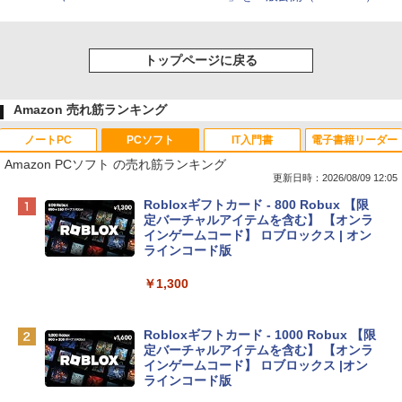
トップページに戻る
Amazon 売れ筋ランキング
ノートPC
PCソフト
IT入門書
電子書籍リーダー
Amazon PCソフト の売れ筋ランキング
更新日時：2026/08/09 12:05
Apple 2026 MacBook Neo A18 Proチッ
Robloxギフトカード - 800 Robux 【限
プ搭載13インチノートブック：AIとAppl
定バーチャルアイテムを含む】 【オンラ
e Intelligenceのために設計、Liquid Ret
インゲームコード】 ロブロックス | オン
inaディスプレイ、8GBユニファイドメモ
ラインコード版
リ、256GB SSDストレージ、1080p Fac
eTime HDカメラ - インディゴ
￥1,300
￥119,800
Robloxギフトカード - 1000 Robux 【限
定バーチャルアイテムを含む】 【オンラ
tomtoc 360°保護 15.6 16インチ パソコ
インゲームコード】 ロブロックス |オン
ンケース Dell NEC Lavie ASUS HP dyna
ラインコード版
book Lenovo対応