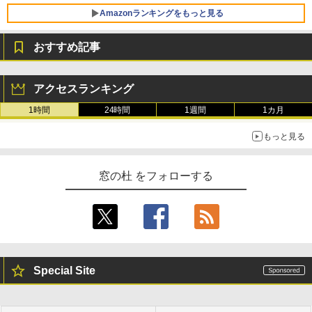
VWK3E15W_AZ
Amazonランキングをもっと見る
￥139,880
おすすめ記事
生成AIパスポート公式テキスト 第４版
Amazon Kindle - 目に優しい、かさばら
ない、大きな画面で読みやすい、6週間持
アクセスランキング
続バッテリー、6インチディスプレイ電子
￥1,766
書籍リーダー、マッチャ、16GB、広告な
1時間
24時間
1週間
1カ月
し
もっと見る
￥16,980
1冊ですべて身につくHTML & CSSとWe
bデザイン入門講座［第2版］
窓の杜 をフォローする
Kindle Paperwhite シグニチャーエディ
ション (32GB) 7インチディスプレイ、明
￥1,292
るさ自動調整、色調調節ライト、12週間
持続バッテリー、広告なし、メタリック
ブラック
ClaudeCode いちばんやさしい 教科書:
￥27,980
非エンジニア 初心者 素人 でも安心 使い
方 マニュアル AI副業にもコンテンツ作成
Special Site
にもKindle出版にも！ 非エンジニアのた
めのAIコーディング入門シリーズ
Amazon Kindle Paperwhite (16GB) 7イ
ンチディスプレイ、色調調節ライト、12