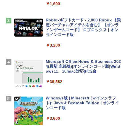
￥1,600
￥2,952
Robloxギフトカード - 2,000 Robux 【限
Apple 2026 MacBook Air M5チップ搭載
定バーチャルアイテムを含む】 【オンラ
13インチノートブック：AIとApple Intell
インゲームコード】 ロブロックス | オン
igence、13.6インチLiquid Retinaディ
ラインコード版
スプレイ、16GBユニファイドメモリ、1
TB SSDストレージ、12MPセンターフレ
￥3,200
ームカメラ、日本語キーボード、Touch I
D - ミッドナイト
Microsoft Office Home & Business 202
￥278,800
4(最新 永続版)|オンラインコード版|Wind
ows11、10/mac対応|PC2台
【Amazon.co.jp限定】 HP ノートパソコ
￥39,582
ン 15-fd 15.6インチ 16GBメモリ 512GB
SSD インテル Core 5
Windows版 | Minecraft (マインクラフ
￥129,800
ト): Java & Bedrock Edition | オンライ
ンコード版
FMV ノートパソコン WE1-K3 (MS 365 P
￥3,600
ersonal/Copilotキー搭載/Win 11/15.6型/
Core i5/16GB/SSD 512GB/ホワイト) FM