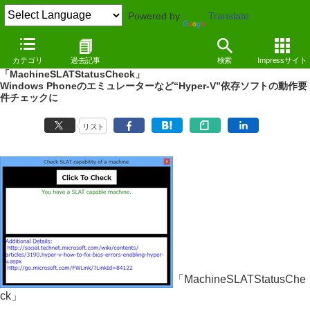
Powered by
Translate
NEWS
（12/10/31 16:37）
カテゴリ
過去記事
検索
Impressサイト
CPUが“SLAT”に対応しているかを簡単にチェックできる
「MachineSLATStatusCheck」
Windows Phoneのエミュレーターなど“Hyper-V”依存ソフトの動作要
件チェックに
リスト
「MachineSLATStatusChe
ck」