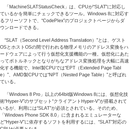
「MachineSLATStatusCheck」は、CPUが“SLAT”に対応し
ているかを簡単にチェックできるツール。Windows 8に対応す
るフリーソフトで、“CodePlex”のプロジェクトページからダ
ウンロードできる。
“SLAT（Second Level Address Translation）”とは、ゲスト
OSとホストOSの間で行われる物理メモリのアドレス変換をハ
ードウェアによって行う仮想化支援機能の一種。仮想化にあた
ってボトルネックとなりがちなアドレス変換処理を大幅に高速
化する機能で、Intel製CPUでは“EPT（Extended Page Tabl
e）”、AMD製CPUでは“NPT（Nested Page Table）”と呼ばれ
ている。
「Windows 8 Pro」以上の64bit版Windows 8には、仮想化技
術“Hyper-V”のサブセット“クライアントHyper-V”が搭載されて
いるが、利用には“SLAT”が必須とされている。そのため、
「Windows Phone SDK 8.0」に含まれるエミュレーターな
ど“Hyper-V”に依存するソフトを利用するには、“SLAT”対応の
CPUが必要となる。