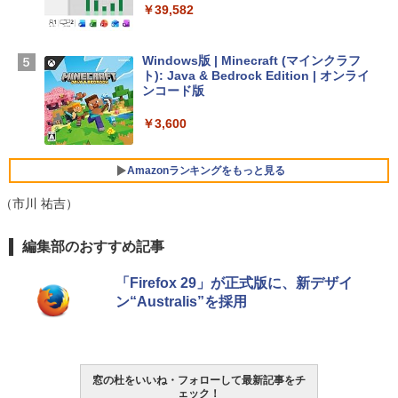
【Amazon.co.jp限定】 HP ノートパソコ
￥39,582
ン 15-fd 15.6インチ 16GBメモリ 512GB
SSD インテル Core 5
Windows版 | Minecraft (マインクラフ
￥129,800
ト): Java & Bedrock Edition | オンライ
ンコード版
FMV ノートパソコン WE1-K3 (MS 365 P
￥3,600
ersonal/Copilotキー搭載/Win 11/15.6型/
Core i5/16GB/SSD 512GB/ホワイト) FM
VWK3E15W_AZ
Amazonランキングをもっと見る
￥139,880
（市川 祐吉）
生成AIパスポート公式テキスト 第４版
Amazon Kindle - 目に優しい、かさばら
編集部のおすすめ記事
ない、大きな画面で読みやすい、6週間持
続バッテリー、6インチディスプレイ電子
￥1,766
「Firefox 29」が正式版に、新デザイ
書籍リーダー、マッチャ、16GB、広告な
ン“Australis”を採用
し
￥16,980
1冊ですべて身につくHTML & CSSとWe
bデザイン入門講座［第2版］
窓の杜をいいね・フォローして最新記事をチ
Kindle Paperwhite シグニチャーエディ
ェック！