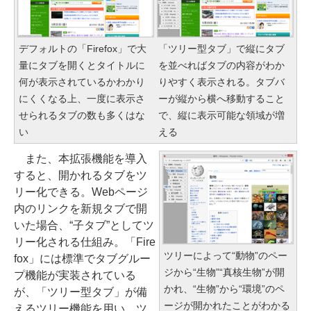
デフォルトの「Firefox」で大
「ツリー型タブ」で縦にタブ
量にタブを開くとタイトルに
を並べればタブの内容がわか
何が表示されているかわかり
りやすく表示される。タブバ
にくくなる上、一度に表示さ
ーが縦から横へ移動すること
せられるタブの数も多くはな
で、縦に表示可能な領域が増
い
える
また、本拡張機能を導入
すると、開かれるタブをツ
リー化できる。Webページ
内のリンクを新規タブで開
いた場合、“子タブ”としてツ
リー化される仕組み。「Fire
ツリーによって“動物”のペー
fox」には標準でタブグルー
ジから“生物”“真核生物”が開
プ機能が実装されている
かれ、“生物”から“環境”のペ
が、「ツリー型タブ」が備
ージが開かれたことがわかる
えるツリー機能を用い、ツ