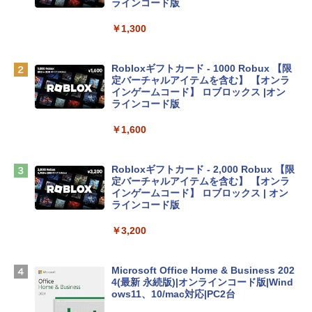
inaディスプレイ、8GBユニファイドメモ
ラインコード版
リ、256GB SSDストレージ、1080p Fac
eTime HDカメラ - インディゴ
￥1,300
￥119,800
Robloxギフトカード - 1000 Robux 【限
定バーチャルアイテムを含む】 【オンラ
tomtoc 360°保護 15.6 16インチ パソコ
インゲームコード】 ロブロックス |オン
ンケース Dell NEC Lavie ASUS HP dyna
ラインコード版
book Lenovo対応
￥1,600
￥2,952
Robloxギフトカード - 2,000 Robux 【限
Apple 2026 MacBook Air M5チップ搭載
定バーチャルアイテムを含む】 【オンラ
13インチノートブック：AIとApple Intell
インゲームコード】 ロブロックス | オン
igence、13.6インチLiquid Retinaディ
ラインコード版
スプレイ、16GBユニファイドメモリ、1
TB SSDストレージ、12MPセンターフレ
￥3,200
ームカメラ、日本語キーボード、Touch I
D - ミッドナイト
Microsoft Office Home & Business 202
￥278,800
4(最新 永続版)|オンラインコード版|Wind
ows11、10/mac対応|PC2台