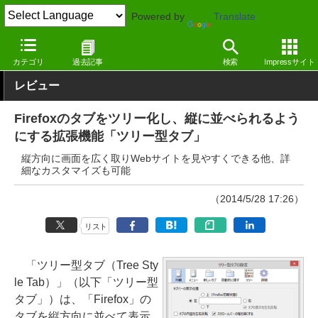
Powered by
Translate
窓の杜
インターネット
Webブラウザー
Firefox拡張機能
カテゴリ
過去記事
検索
Impressサイト
レビュー
Firefoxのタブをツリー化し、縦に並べられるよう
にする拡張機能「ツリー型タブ」
縦方向に画面を広く取りWebサイトを見やすくできる他、詳
細なカスタマイズも可能
（2014/5/28 17:26）
リスト
「ツリー型タブ（Tree Sty
le Tab）」（以下「ツリー型
タブ」）は、「Firefox」の
タブを縦方向に並べて表示