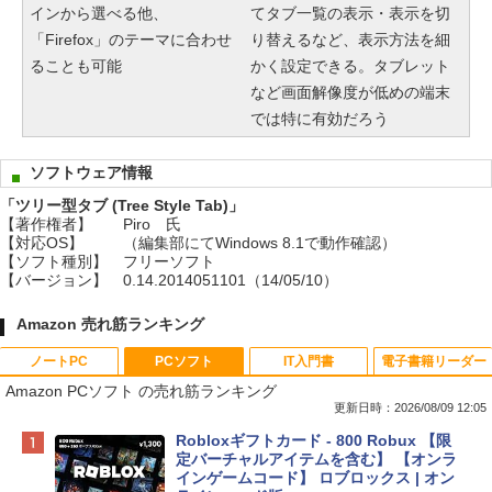
インから選べる他、
てタブ一覧の表示・表示を切
「Firefox」のテーマに合わせ
り替えるなど、表示方法を細
ることも可能
かく設定できる。タブレット
など画面解像度が低めの端末
では特に有効だろう
ソフトウェア情報
「ツリー型タブ (Tree Style Tab)」
【著作権者】
Piro 氏
【対応OS】
（編集部にてWindows 8.1で動作確認）
【ソフト種別】
フリーソフト
【バージョン】
0.14.2014051101（14/05/10）
Amazon 売れ筋ランキング
ノートPC
PCソフト
IT入門書
電子書籍リーダー
Amazon PCソフト の売れ筋ランキング
更新日時：2026/08/09 12:05
Apple 2026 MacBook Neo A18 Proチッ
Robloxギフトカード - 800 Robux 【限
プ搭載13インチノートブック：AIとAppl
定バーチャルアイテムを含む】 【オンラ
e Intelligenceのために設計、Liquid Ret
インゲームコード】 ロブロックス | オン