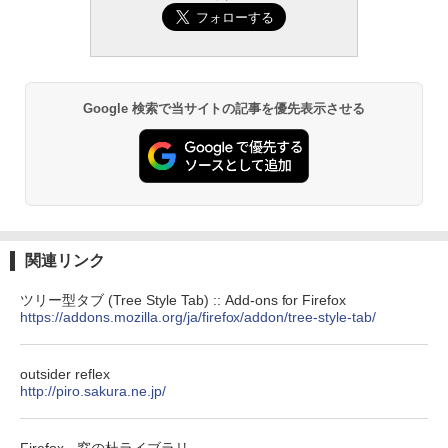
ション (32GB) 7インチディスプレイ、明
￥1,292
るさ自動調整、色調調節ライト、12週間
持続バッテリー、広告なし、メタリック
ブラック
ClaudeCode いちばんやさしい 教科書:
￥27,980
非エンジニア 初心者 素人 でも安心 使い
Google 検索で当サイトの記事を優先表示させる
方 マニュアル AI副業にもコンテンツ作成
にもKindle出版にも！ 非エンジニアのた
めのAIコーディング入門シリーズ
Amazon Kindle Paperwhite (16GB) 7イ
ンチディスプレイ、色調調節ライト、12
￥99
週間持続バッテリー、広告なし、ブラッ
ク
￥22,980
AIイラスト表現辞典: 思い通りの絵を引き
出す プロンプトの言葉 AI画像生成シリー
関連リンク
ズ (はぴーイラストLabo)
Amazon Kindle Colorsoft | 16GBストレ
ツリー型タブ (Tree Style Tab) :: Add-ons for Firefox
￥480
ージ、防水、7インチカラーディスプレ
https://addons.mozilla.org/ja/firefox/addon/tree-style-tab/
イ、色調調節ライト、最大8週間持続バッ
テリー、広告無し、ブラック (2025年発
売)
FM TOWNS ハイパー・カタログ: 本体ハ
outsider reflex
ードウェア・市販ソフトウェアのパーフ
http://piro.sakura.ne.jp/
￥31,980
ェクトリストと最新エミュレータ紹介
￥1,600
Firefox - 窓の杜ライブラリ