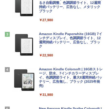
ンケース Dell NEC Lavie ASUS HP dyna
ラインコード版
るさ自動調整、色調調節ライト、12週間
book Lenovo対応
持続バッテリー、広告なし、メタリック
ブラック
￥1,600
￥2,952
ClaudeCode いちばんやさしい 教科書:
￥27,980
非エンジニア 初心者 素人 でも安心 使い
方 マニュアル AI副業にもコンテンツ作成
Robloxギフトカード - 2,000 Robux 【限
にもKindle出版にも！ 非エンジニアのた
Apple 2026 MacBook Air M5チップ搭載
定バーチャルアイテムを含む】 【オンラ
めのAIコーディング入門シリーズ
13インチノートブック：AIとApple Intell
インゲームコード】 ロブロックス | オン
Amazon Kindle Paperwhite (16GB) 7イ
igence、13.6インチLiquid Retinaディ
ラインコード版
ンチディスプレイ、色調調節ライト、12
￥99
スプレイ、16GBユニファイドメモリ、1
週間持続バッテリー、広告なし、ブラッ
TB SSDストレージ、12MPセンターフレ
ク
￥3,200
ームカメラ、日本語キーボード、Touch I
D - ミッドナイト
￥22,980
AIイラスト表現辞典: 思い通りの絵を引き
出す プロンプトの言葉 AI画像生成シリー
Microsoft Office Home & Business 202
￥278,800
ズ (はぴーイラストLabo)
4(最新 永続版)|オンラインコード版|Wind
ows11、10/mac対応|PC2台
Amazon Kindle Colorsoft | 16GBストレ
￥480
ージ、防水、7インチカラーディスプレ
【Amazon.co.jp限定】 HP ノートパソコ
イ、色調調節ライト、最大8週間持続バッ
￥39,582
ン 15-fd 15.6インチ 16GBメモリ 512GB
テリー、広告無し、ブラック (2025年発
SSD インテル Core 5
売)
FM TOWNS ハイパー・カタログ: 本体ハ
ードウェア・市販ソフトウェアのパーフ
Windows版 | Minecraft (マインクラフ
￥129,800
￥31,980
ェクトリストと最新エミュレータ紹介
ト): Java & Bedrock Edition | オンライ
ンコード版
￥1,600
FMV ノートパソコン WE1-K3 (MS 365 P
New Amazon Kindle Scribe Colorsoft |