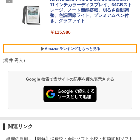
￥3,600
ersonal/Copilotキー搭載/Win 11/15.6型/
11インチカラーディスプレイ、64GBスト
Core i5/16GB/SSD 512GB/ホワイト) FM
レージ、ノート機能搭載、明るさ自動調
VWK3E15W_AZ
整、色調調節ライト、プレミアムペン付
き、グラファイト
￥139,880
￥115,980
Amazonランキングをもっと見る
（樽井 秀人）
Google 検索で当サイトの記事を優先表示させる
関連リンク
経理の原則－【図解】消費税・会計ソフト比較・封筒印刷ソフト