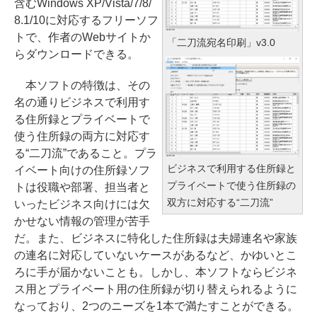
含むWindows XP/Vista/7/8/
8.1/10に対応するフリーソフ
トで、作者のWebサイトか
「二刀流宛名印刷」v3.0
らダウンロードできる。
本ソフトの特徴は、その
名の通りビジネスで利用す
る住所録とプライベートで
使う住所録の両方に対応す
る“二刀流”であること。プラ
ビジネスで利用する住所録と
イベート向けの住所録ソフ
プライベートで使う住所録の
トは役職や部署、担当者と
双方に対応する“二刀流”
いったビジネス向けには欠
かせない情報の管理が苦手
だ。また、ビジネスに特化した住所録は夫婦連名や家族
の連名に対応していないケースがあるなど、かゆいとこ
ろに手が届かないことも。しかし、本ソフトならビジネ
ス用とプライベート用の住所録が切り替えられるように
なっており、2つのニーズを1本で満たすことができる。