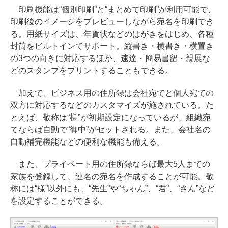
印刷機能は“個別印刷”と“まとめて印刷”が利用可能で、
印刷後のイメージをプレビューしながら宛名を印刷でき
る。用紙サイズは、年賀状などのはがきをはじめ、各種
封筒をビルトインでサポート。縦書き・横書き・横置き
の3つの向きに対応するほか、速達・簡易書留・親展な
どのスタンプをプリントすることもできる。
加えて、ビジネス用の住所録は会社宛てと個人宛ての
双方に対応するなどのカスタマイズが施されている。た
とえば、敬称は“様”が初期設定になっているが、組織宛
てならば自動で“御中”がセットされる。また、会社名の
自動補完機能などの便利な機能も備える。
また、プライベート用の住所録ならば最大5人までの
家族を登録して、連名の宛名を作成することが可能。敬
称には“様”以外にも、“先生”や“ちゃん”、“君”、“さん”など
を設定することができる。