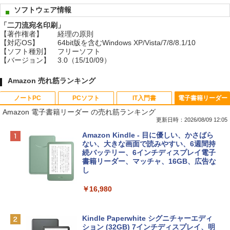
ソフトウェア情報
「二刀流宛名印刷」
【著作権者】
経理の原則
【対応OS】
64bit版を含むWindows XP/Vista/7/8/8.1/10
【ソフト種別】
フリーソフト
【バージョン】
3.0（15/10/09）
Amazon 売れ筋ランキング
ノートPC
PCソフト
IT入門書
電子書籍リーダー
Amazon 電子書籍リーダー の売れ筋ランキング
更新日時：2026/08/09 12:05
Apple 2026 MacBook Neo A18 Proチッ
Robloxギフトカード - 800 Robux 【限
生成AIパスポート公式テキスト 第４版
Amazon Kindle - 目に優しい、かさばら
プ搭載13インチノートブック：AIとAppl
定バーチャルアイテムを含む】 【オンラ
ない、大きな画面で読みやすい、6週間持
e Intelligenceのために設計、Liquid Ret
インゲームコード】 ロブロックス | オン
続バッテリー、6インチディスプレイ電子
￥1,766
inaディスプレイ、8GBユニファイドメモ
ラインコード版
書籍リーダー、マッチャ、16GB、広告な
リ、256GB SSDストレージ、1080p Fac
し
eTime HDカメラ - インディゴ
￥1,300
￥16,980
￥119,800
1冊ですべて身につくHTML & CSSとWe
bデザイン入門講座［第2版］
Robloxギフトカード - 1000 Robux 【限
定バーチャルアイテムを含む】 【オンラ
Kindle Paperwhite シグニチャーエディ
tomtoc 360°保護 15.6 16インチ パソコ
インゲームコード】 ロブロックス |オン
ション (32GB) 7インチディスプレイ、明
￥1,292