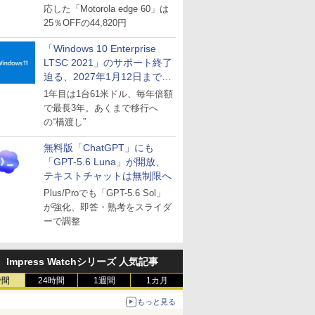
応した「Motorola edge 60」は
25％OFFの44,820円
「Windows 10 Enterprise
LTSC 2021」のサポート終了
迫る、2027年1月12日まで
～ESUは9月1日から販売
1年目は1台61米ドル、毎年倍額
で最長3年。あくまで移行へ
の“橋渡し”
無料版「ChatGPT」にも
「GPT-5.6 Luna」が開放、
テキストチャットは無制限へ
Plus/Proでも「GPT-5.6 Sol」
が強化、即答・熟考をスライダ
ーで調整
Impress Watchシリーズ 人気記事
時間
24時間
1週間
1カ月
もっと見る