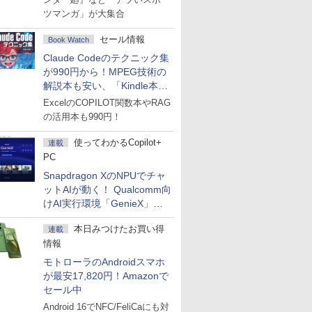
ツマンガ」が大集合
セール情報
Book Watch
Claude Codeのテクニック集
が990円から！MPEG技術の
解説本も安い、「Kindle本サ
マーセール」第2弾開始！
ExcelのCOPILOT関数本やRAG
の活用本も990円！
使ってわかるCopilot+
連載
PC
Snapdragon XのNPUでチャ
ットAIが動く！ Qualcomm向
けAI実行環境「GenieX」を
試してみた
本日みつけたお買い得
連載
情報
モトローラのAndroidスマホ
が最安17,820円！Amazonで
セール中
Android 16でNFC/FeliCaにも対