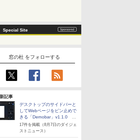
Special Site
窓の杜 をフォローする
新記事
デスクトップのサイドバーと
してWebページをピン止めで
きる「Demobar」v1.1.0 ほ
か
17件を掲載（8月7日のダイジェ
ストニュース）