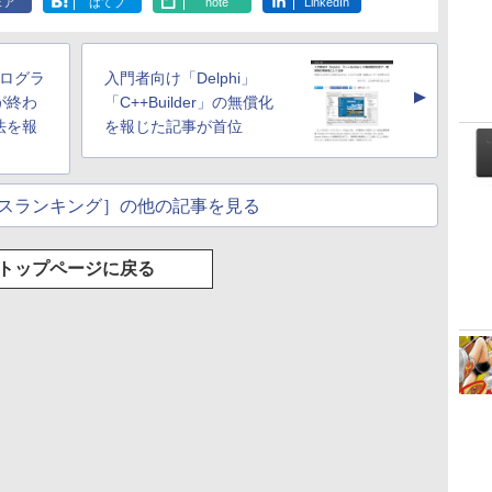
ェア
はてブ
note
LinkedIn
新プログラ
入門者向け「Delphi」
▲
が終わ
「C++Builder」の無償化
法を報
を報じた記事が首位
スランキング］の他の記事を見る
トップページに戻る