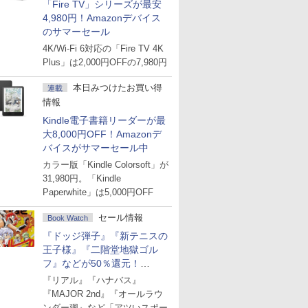
「Fire TV」シリーズが最安
4,980円！Amazonデバイス
のサマーセール
4K/Wi-Fi 6対応の「Fire TV 4K
Plus」は2,000円OFFの7,980円
本日みつけたお買い得
連載
情報
Kindle電子書籍リーダーが最
大8,000円OFF！Amazonデ
バイスがサマーセール中
カラー版「Kindle Colorsoft」が
31,980円。「Kindle
Paperwhite」は5,000円OFF
セール情報
Book Watch
『ドッジ弾子』『新テニスの
王子様』『二階堂地獄ゴル
フ』などが50％還元！
Amazonマンガ週末セール
『リアル』『ハナバス』
『MAJOR 2nd』『オールラウ
ンダー廻』など「アツいスポー