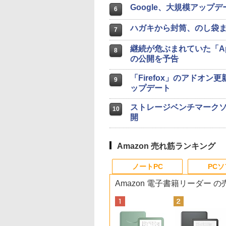
Google、大規模アップデート
6
ハガキから封筒、のし袋まで
7
継続が危ぶまれていた「Apache
8
の公開を予告
「Firefox」のアドオン更
9
ップデート
ストレージベンチマークソフト
10
開
Amazon 売れ筋ランキング
ノートPC
PC
Amazon 電子書籍リーダー 