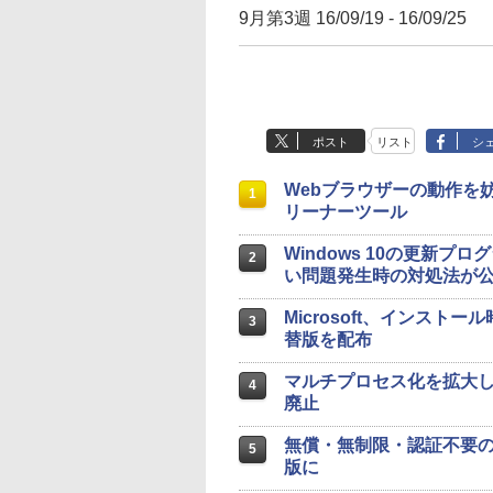
9月第3週 16/09/19 - 16/09/25
ポスト
リスト
シ
Webブラウザーの動作を妨
1
リーナーツール
Windows 10の更新プ
2
い問題発生時の対処法が
Microsoft、インス
3
替版を配布
マルチプロセス化を拡大した「Fi
4
廃止
無償・無制限・認証不要のV
5
版に