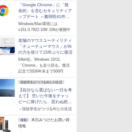
「Google Chrome」に「致
命的」を含むセキュリティア
ップデート ～脆弱性41件に
対処
Windows/Mac環境には
v151.0.7922.108/.109が展開中
老舗のマウスユーティリティ
「チューチューマウス」がAI
の力を借りて15年ぶりに復活
64bit化、Windows 10/11、
「Chrome」も走り回る。復活
記念で2026年末まで500円
現役学生がつづるAIとの生活
【自分なら選ばない一日を考
えて】 空いた午後をチャッ
ピーに捧げたら、思わぬ絶景
に出会った話
～現役学生がつづるAIとの生活
本日みつけたお買い得
連載
情報