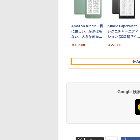
Apple 2026
Robloxギフトカード
生成AIパスポート公
Amazon Kindle - 目
tomtoc 360°保護
Robloxギフトカード
1冊ですべて身につ
Kindle Paperwhite
MacBook Neo A18
- 800 Robux 【限定
式テキスト 第４版
に優しい、かさばら
15.6 16インチ パソ
- 1000 Robux 【限
HTML & CSSとWeb
シグニチャーエディ
Proチップ搭載13イ
バーチャルアイテム
ない、大きな画面で
ンケース Dell NEC
バーチャルアイテム
デザイン入門講座
ション (32GB) 7イン
￥1,766
ンチノートブック：
を含む】 【オンライ
読みやすい、6週間持
Lavie ASUS HP
を含む】 【オンライ
［第2版］
チディスプレイ、明
￥119,800
￥1,300
￥16,980
￥2,952
￥1,600
￥1,292
￥27,980
AIとApple
ンゲームコード】 ロ
続バッテリー、6イン
dynabook Lenovo
ンゲームコード】 ロ
るさ自動調整、色調
Intelligenceのために
ブロックス | オンラ
チディスプレイ電子
対応
ブロックス |オンラ
調節ライト、12週間
設計、Liquid Retina
インコード版
書籍リーダー、マッ
ンコード版
持続バッテリー、広
A
ディスプレイ、8GB
チャ、16GB、広告な
告なし、メタリック
ユニファイドメモ
し
ブラック
リ、256GB SSDスト
レージ、1080p
FaceTime HDカメラ
- インディゴ
Google