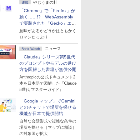
やじうまの杜
連載
「Chrome」で「Firefox」が
動く……!? WebAssembly
で実装された「Gecko」エン
ジン
意味があるかどうかはともかく
ロマンたっぷり
ニュース
Book Watch
「Claude」シリーズ第5世代
のプロンプトやモデルの選び
方を図解した書籍が無償公開
Anthropicの公式ドキュメント2
本を日本語で図解した『Claude
5世代 マスターガイド』
「Google マップ」でGemini
とのチャットで場所を探せる
機能が日本で提供開始
自然な会話形式で複雑な条件の
場所を探せる［マップに相談］
の対象国が拡大