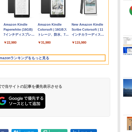
く
Apple 2026
Robloxギフトカード
ClaudeCode いちば
Amazon Kindle
【Amazon.co.jp限
Microsoft Office
AIイラスト表現辞典:
Amazon Kindle
FMV ノートパソコン
Windows版 |
FM TOWNS ハイパ
New Amazon Kindle
コ
定
MacBook Air M5チ
- 2,000 Robux 【限
んやさしい 教科書:
Paperwhite (16GB)
定】 HP ノートパソ
Home & Business
思い通りの絵を引き
Colorsoft | 16GBス
WE1-K3 (MS 365
Minecraft (マインクラ
ー・カタログ: 本体ハ
Scribe Colorsoft | 11
ップ搭載13インチノ
定バーチャルアイテ
非エンジニア 初心者
7インチディスプレ
コン 15-fd 15.6イン
2024(最新 永続版)|オ
出す プロンプトの言
トレージ、防水、7イ
Personal/Copilotキー
フト): Java & Bedrock
ードウェア・市販ソフ
インチカラーディスプ
ートブック：AIと
ムを含む】 【オンラ
素人 でも安心 使い方
イ、色調調節ライ
チ 16GBメモリ
ンラインコード
葉 AI画像生成シリー
ンチカラーディスプ
搭載/Win 11/15.6
Edition | オンラインコ
トウェアのパーフェク
レイ、64GBストレー
￥278,800
￥3,200
￥99
￥22,980
￥129,800
￥39,582
￥480
￥31,980
￥139,880
￥3,600
￥1,600
￥115,980
Apple Intelligence、
インゲームコード】
マニュアル AI副業に
ト、12週間持続バッ
512GB SSD インテ
版|Windows11、
ズ (はぴーイラスト
レイ、色調調節ライ
型/Core i5/16GB/SSD
ード版
トリストと最新エミュ
ジ、ノート機能搭載、
イ
13.6インチLiquid
ロブロックス | オン
もコンテンツ作成に
テリー、広告なし、
ル Core 5
10/mac対応|PC2台
Labo)
ト、最大8週間持続バ
512GB/ホワイト)
レータ紹介
明るさ自動調整、色調
Retinaディスプレ
ラインコード版
もKindle出版にも！
ブラック
ッテリー、広告無
FMVWK3E15W_AZ
調節ライト、プレミア
mazonランキングをもっと見る
イ、16GBユニファイ
非エンジニアのため
し、ブラック (2025
ムペン付き、グラファ
ドメモリ、1TB SSD
のAIコーディング入
年発売)
イト
ストレージ、12MPセ
門シリーズ
ンターフレームカメ
ラ、日本語キーボー
ド、Touch ID - ミッ
 検索で当サイトの記事を優先表示させる
ドナイト