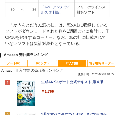
「AVG アンチウイ
フリーのウイルス
30
△
36
ルス 無料版」
対策ソフト
「かうんとだうん窓の杜」は、窓の杜に収録している
ソフトがダウンロードされた数を1週間ごとに集計し、T
OP30を紹介するコーナー。なお、窓の杜に転載されて
いないソフトは集計対象外となっている。
Amazon 売れ筋ランキング
ノートPC
PCソフト
IT入門書
電子書籍リーダー
Amazon IT入門書 の売れ筋ランキング
更新日時：2026/08/09 18:05
Apple 2026 MacBook Neo A18 Proチッ
Robloxギフトカード - 800 Robux 【限
生成AIパスポート公式テキスト 第４版
プ搭載13インチノートブック：AIとAppl
定バーチャルアイテムを含む】 【オンラ
e Intelligenceのために設計、Liquid Ret
インゲームコード】 ロブロックス | オン
￥1,766
inaディスプレイ、8GBユニファイドメモ
ラインコード版
リ、256GB SSDストレージ、1080p Fac
eTime HDカメラ - インディゴ
￥1,300
￥113,748
1冊ですべて身につくHTML & CSSとWe