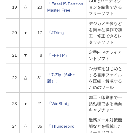
GUIでパーティシ
「EaseUS Partition
19
△
23
ョンを編集できる
Master Free」
フリーソフト
デジカメ画像など
を簡単な操作で加
20
▼
17
「JTrim」
工・修正できるレ
タッチソフト
定番FTPクライア
21
▼
8
「FFFTP」
ントソフト
7z形式をはじめと
「7-Zip（64bit
する書庫ファイル
22
△
31
版）」
を圧縮・解凍する
ためのツール
加工・印刷まで一
23
▼
21
「WinShot」
括処理できる画面
キャプチャー
迷惑メール対策機
24
△
35
「Thunderbird」
能などを搭載した
メールソフト