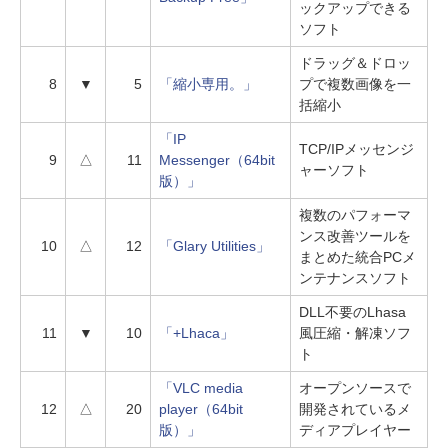
ックアップできる
ソフト
ドラッグ＆ドロッ
8
▼
5
「縮小専用。」
プで複数画像を一
括縮小
「IP
TCP/IPメッセンジ
9
△
11
Messenger（64bit
ャーソフト
版）」
複数のパフォーマ
ンス改善ツールを
10
△
12
「Glary Utilities」
まとめた統合PCメ
ンテナンスソフト
DLL不要のLhasa
11
▼
10
「+Lhaca」
風圧縮・解凍ソフ
ト
「VLC media
オープンソースで
12
△
20
player（64bit
開発されているメ
版）」
ディアプレイヤー