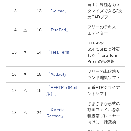
自由に線種をカス
13
－
13
「Jw_cad」
タマイズできる2次
元CADソフト
フリーのテキスト
14
△
16
「TeraPad」
エディター
UTF-8や
SSH/SSH2に対応
15
▼
14
「Tera Term」
した「Tera Term
Pro」の拡張版
フリーの非破壊サ
16
▼
15
「Audacity」
ウンド編集ソフト
「FFFTP（64bit
定番FTPクライア
17
△
18
版）」
ントソフト
さまざまな形式の
「XMedia
動画ファイルを各
18
△
24
Recode」
種携帯プレイヤー
向けに一括変換