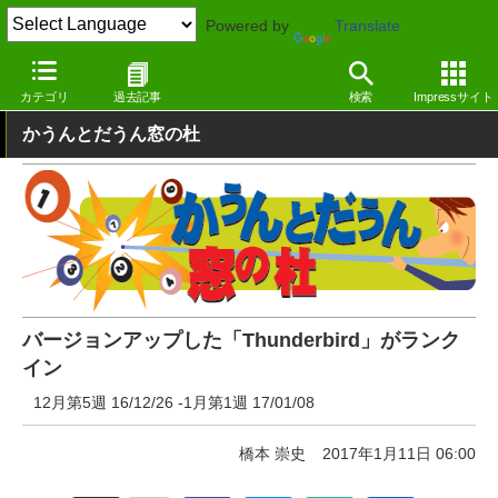
Powered by
Translate
窓の杜
その他の話題
トピック
その他
カテゴリ
過去記事
検索
Impressサイト
かうんとだうん窓の杜
バージョンアップした「Thunderbird」がランク
イン
12月第5週 16/12/26 -1月第1週 17/01/08
橋本 崇史
2017年1月11日 06:00