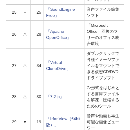
「SoundEngine
音声ファイル編集
25
－
25
Free」
ソフト
「Microsoft
「Apache
Office」互換のフ
26
△
28
OpenOffice」
リーのオフィス統
合環境
ダブルクリックで
各種イメージファ
「Virtual
27
△
34
イルをマウントで
CloneDrive」
きる仮想CD/DVD
ドライブソフト
7z形式をはじめと
する書庫ファイル
28
△
30
「7-Zip」
を解凍・圧縮する
ためのツール
音声や動画も再生
「IrfanView（64bit
29
▼
19
可能な画像ビュー
版）」
ワー