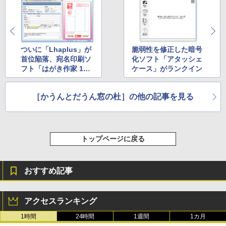
Amazon Kindle Paperwhite (16GB) 7イ
ンチディスプレイ、色調調節ライト、12
週間持続バッテリー、広告なし、ブラッ
ク
ついに「Lhaplus」が
脆弱性を修正した暗号
首位陥落、宛名印刷ソ
化ソフト「アタッシェ
￥22,980
フト「はがき作家 10 F
ケース」がランクイン
ree」がトップに
［かうんとだうん窓の杜］の他の記事を見る
Amazon Kindle Colorsoft | 16GBストレ
ージ、防水、7インチカラーディスプレ
イ、色調調節ライト、最大8週間持続バッ
テリー、広告無し、ブラック (2025年発
売)
トップページに戻る
￥31,980
おすすめ記事
New Amazon Kindle Scribe Colorsoft |
11インチカラーディスプレイ、64GBスト
レージ、ノート機能搭載、明るさ自動調
アクセスランキング
整、色調調節ライト、プレミアムペン付
き、グラファイト
1時間
24時間
1週間
1カ月