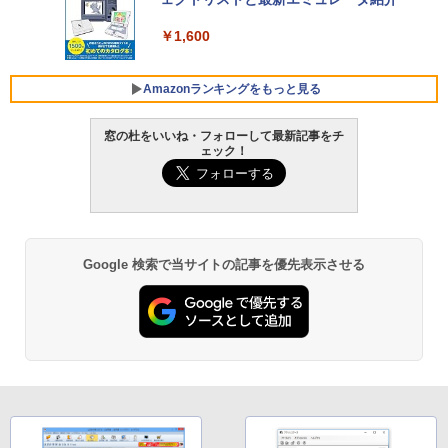
ト): Java & Bedrock Edition | オンライ
ンコード版
￥1,600
FMV ノートパソコン WE1-K3 (MS 365 P
￥3,600
ersonal/Copilotキー搭載/Win 11/15.6型/
Core i5/16GB/SSD 512GB/ホワイト) FM
Amazonランキングをもっと見る
VWK3E15W_AZ
窓の杜をいいね・フォローして最新記事をチ
￥139,880
ェック！
Amazon Kindle - 目に優しい、かさばら
ない、大きな画面で読みやすい、6週間持
続バッテリー、6インチディスプレイ電子
書籍リーダー、マッチャ、16GB、広告な
し
Google 検索で当サイトの記事を優先表示させる
￥16,980
Kindle Paperwhite シグニチャーエディ
ション (32GB) 7インチディスプレイ、明
るさ自動調整、色調調節ライト、12週間
持続バッテリー、広告なし、メタリック
ブラック
￥27,980