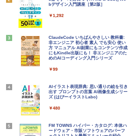
bデザイン入門講座［第2版］
Robloxギフトカード - 1000 Robux 【限
定バーチャルアイテムを含む】 【オンラ
tomtoc 360°保護 15.6 16インチ パソコ
インゲームコード】 ロブロックス |オン
￥1,292
ンケース Dell NEC Lavie ASUS HP dyna
ラインコード版
book Lenovo対応
￥1,600
￥2,952
ClaudeCode いちばんやさしい 教科書:
非エンジニア 初心者 素人 でも安心 使い
方 マニュアル AI副業にもコンテンツ作成
Robloxギフトカード - 2,000 Robux 【限
にもKindle出版にも！ 非エンジニアのた
Apple 2026 MacBook Air M5チップ搭載
定バーチャルアイテムを含む】 【オンラ
めのAIコーディング入門シリーズ
13インチノートブック：AIとApple Intell
インゲームコード】 ロブロックス | オン
igence、13.6インチLiquid Retinaディ
ラインコード版
￥99
スプレイ、16GBユニファイドメモリ、1
TB SSDストレージ、12MPセンターフレ
￥3,200
ームカメラ、日本語キーボード、Touch I
D - ミッドナイト
AIイラスト表現辞典: 思い通りの絵を引き
出す プロンプトの言葉 AI画像生成シリー
Microsoft Office Home & Business 202
￥278,800
ズ (はぴーイラストLabo)
4(最新 永続版)|オンラインコード版|Wind
ows11、10/mac対応|PC2台
￥480
【Amazon.co.jp限定】 HP ノートパソコ
￥39,582
ン 15-fd 15.6インチ 16GBメモリ 512GB
SSD インテル Core 5
FM TOWNS ハイパー・カタログ: 本体ハ
ードウェア・市販ソフトウェアのパーフ
Windows版 | Minecraft (マインクラフ
￥129,800
ェクトリストと最新エミュレータ紹介