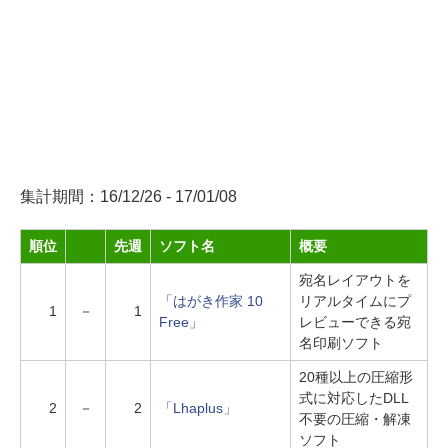
集計期間：16/12/26 - 17/01/08
順位
先週
ソフト名
概要
宛名レイアウトを
「はがき作家 10
リアルタイムにプ
1
－
1
Free」
レビューできる宛
名印刷ソフト
20種以上の圧縮形
式に対応したDLL
2
－
2
「Lhaplus」
不要の圧縮・解凍
ソフト