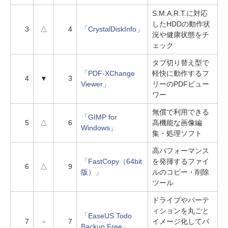
S.M.A.R.T.に対応
したHDDの動作状
3
△
4
「CrystalDiskInfo」
況や健康状態をチ
ェック
タブ切り替え型で
「PDF-XChange
軽快に動作するフ
4
▼
3
Viewer」
リーのPDFビュー
ワー
無償で利用できる
「GIMP for
5
△
6
高機能な画像編
Windows」
集・処理ソフト
高パフォーマンス
「FastCopy（64bit
を発揮するファイ
6
△
9
版）」
ルのコピー・削除
ツール
ドライブやパーテ
ィションを丸ごと
「EaseUS Todo
7
－
7
イメージ化してバ
Backup Free」