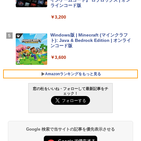
ラインコード版
【Amazon.co.jp限定】 HP ノートパソコ
￥3,200
ン 15-fd 15.6インチ 16GBメモリ 512GB
SSD インテル Core 5
Windows版 | Minecraft (マインクラフ
￥129,800
ト): Java & Bedrock Edition | オンライ
ンコード版
FMV ノートパソコン WE1-K3 (MS 365 P
￥3,600
ersonal/Copilotキー搭載/Win 11/15.6型/
Core i5/16GB/SSD 512GB/ホワイト) FM
VWK3E15W_AZ
Amazonランキングをもっと見る
￥139,880
窓の杜をいいね・フォローして最新記事をチ
ェック！
生成AIパスポート公式テキスト 第４版
Amazon Kindle Paperwhite (16GB) 7イ
ンチディスプレイ、色調調節ライト、12
週間持続バッテリー、広告なし、ブラッ
￥1,766
ク
￥22,980
Google 検索で当サイトの記事を優先表示させる
AIイラスト表現辞典: 思い通りの絵を引き