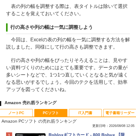
表の列の幅を調整する際は、表タイトルは除いて選択
することを覚えておいてください。
行の高さや列の幅は一気に調整しよう
今回は、Excelの表の列の幅を一気に調整する方法を解
説しました。同様にして行の高さも調整できます。
行の高さや列の幅をぴったりそろえることは、見やす
い資料づくりのためにはとても重要です。データの量が
多いシートなどで、1つ1つ直していくとなると気が遠く
なる思いがするでしょう。今回のテクを活用して、効率
アップを図ってくださいね。
Amazon 売れ筋ランキング
ノートPC
PCソフト
IT入門書
電子書籍リーダー
Amazon PCソフト の売れ筋ランキング
更新日時：2026/08/08 12:05
Apple 2026 MacBook Neo A18 Proチッ
Robloxギフトカード - 800 Robux 【限