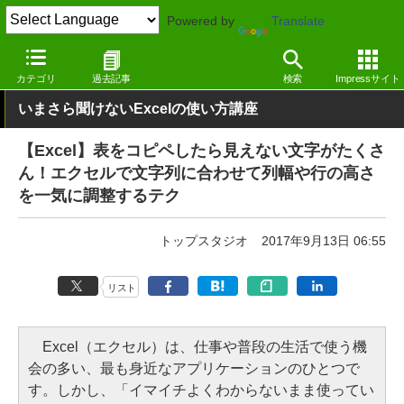
Powered by
Translate
窓の杜
オフィス・ドキュメント
オフィス
Windows
カテゴリ
過去記事
検索
Impressサイト
いまさら聞けないExcelの使い方講座
【Excel】表をコピペしたら見えない文字がたくさ
ん！エクセルで文字列に合わせて列幅や行の高さ
を一気に調整するテク
トップスタジオ
2017年9月13日 06:55
リスト
Excel（エクセル）は、仕事や普段の生活で使う機
会の多い、最も身近なアプリケーションのひとつで
す。しかし、「イマイチよくわからないまま使ってい