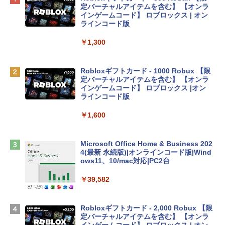
プ搭載13インチノートブック：AIとAppl
定バーチャルアイテムを含む】 【オンラ
e Intelligenceのために設計、Liquid Ret
インゲームコード】 ロブロックス | オン
inaディスプレイ、8GBユニファイドメモ
ラインコード版
リ、256GB SSDストレージ、1080p Fac
eTime HDカメラ - インディゴ
￥1,300
￥119,800
Robloxギフトカード - 1000 Robux 【限
定バーチャルアイテムを含む】 【オンラ
tomtoc 360°保護 15.6 16インチ パソコ
インゲームコード】 ロブロックス |オン
ンケース Dell NEC Lavie ASUS HP dyna
ラインコード版
book Lenovo対応
￥1,600
￥2,952
Microsoft Office Home & Business 202
Apple 2026 MacBook Air M5チップ搭載
4(最新 永続版)|オンラインコード版|Wind
13インチノートブック：AIとApple Intell
ows11、10/mac対応|PC2台
igence、13.6インチLiquid Retinaディ
スプレイ、16GBユニファイドメモリ、1
￥39,582
TB SSDストレージ、12MPセンターフレ
ームカメラ、日本語キーボード、Touch I
D - シルバー
Robloxギフトカード - 2,000 Robux 【限
定バーチャルアイテムを含む】 【オンラ
￥261,414
インゲームコード】 ロブロックス | オン