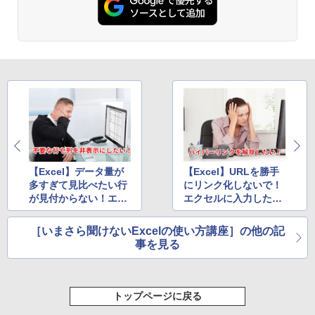
出す プロンプトの言葉 AI画像生成シリー
Amazon Kindle - 目に優しい、かさばら
ズ (はぴーイラストLabo)
ない、大きな画面で読みやすい、6週間持
続バッテリー、6インチディスプレイ電子
書籍リーダー、ブラック、16GB、広告な
￥480
し
￥16,980
ClaudeCode いちばんやさしい 教科書:
非エンジニア 初心者 素人 でも安心 使い
方 マニュアル AI副業にもコンテンツ作成
にもKindle出版にも！ 非エンジニアのた
Kindle Paperwhite シグニチャーエディ
めのAIコーディング入門シリーズ
ション (32GB) 7インチディスプレイ、明
るさ自動調整、色調調節ライト、12週間
持続バッテリー、広告なし、メタリック
￥99
ブラック
【Excel】データ量が
【Excel】URLを勝手
多すぎて見比べたい行
にリンク化しないで！
￥27,980
が見付からない！エク
エクセルに入力したU
1冊ですべて身につくHTML & CSSとWe
セルで不要な行や列を
RLやメアドの自動ハイ
bデザイン入門講座［第2版］
一時的に非表示にする
パーリンク化を防止す
［いまさら聞けないExcelの使い方講座］の他の記
Amazon Kindle Colorsoft | 16GBストレ
￥1,292
テク
るテク
事を見る
ージ、防水、7インチカラーディスプレ
イ、色調調節ライト、最大8週間持続バッ
テリー、広告無し、ブラック (2025年発
売)
FM TOWNS ハイパー・カタログ: 本体ハ
トップページに戻る
ードウェア・市販ソフトウェアのパーフ
￥31,980
ェクトリストと最新エミュレータ紹介