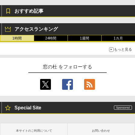
￥1,600
おすすめ記事
New Amazon Kindle Scribe Colorsoft |
11インチカラーディスプレイ、64GBスト
レージ、ノート機能搭載、明るさ自動調
アクセスランキング
整、色調調節ライト、プレミアムペン付
き、グラファイト
1時間
24時間
1週間
1カ月
￥115,980
もっと見る
窓の杜 をフォローする
Special Site
本サイトのご利用について
お問い合わせ