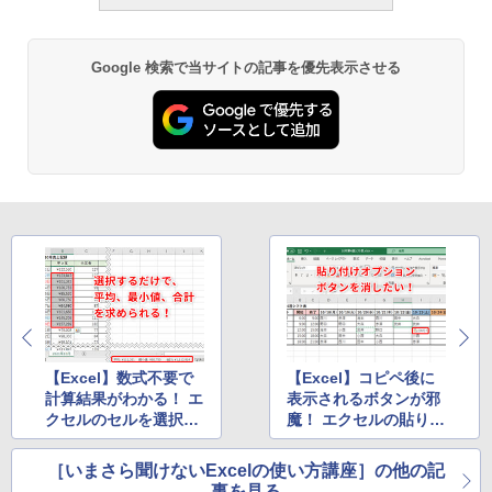
続バッテリー、6インチディスプレイ電子
￥1,766
書籍リーダー、マッチャ、16GB、広告な
し
Google 検索で当サイトの記事を優先表示させる
￥16,980
1冊ですべて身につくHTML & CSSとWe
bデザイン入門講座［第2版］
Kindle Paperwhite シグニチャーエディ
ション (32GB) 7インチディスプレイ、明
￥1,292
るさ自動調整、色調調節ライト、12週間
持続バッテリー、広告なし、メタリック
ブラック
ClaudeCode いちばんやさしい 教科書:
￥27,980
非エンジニア 初心者 素人 でも安心 使い
方 マニュアル AI副業にもコンテンツ作成
にもKindle出版にも！ 非エンジニアのた
めのAIコーディング入門シリーズ
Amazon Kindle Paperwhite (16GB) 7イ
ンチディスプレイ、色調調節ライト、12
￥99
週間持続バッテリー、広告なし、ブラッ
ク
【Excel】数式不要で
【Excel】コピペ後に
計算結果がわかる！ エ
表示されるボタンが邪
￥22,980
クセルのセルを選択す
魔！ エクセルの貼り付
AIイラスト表現辞典: 思い通りの絵を引き
出す プロンプトの言葉 AI画像生成シリー
るだけのステータスバ
けオプションをオフに
ズ (はぴーイラストLabo)
ーの活用法
する方法
［いまさら聞けないExcelの使い方講座］の他の記
Amazon Kindle Colorsoft | 16GBストレ
事を見る