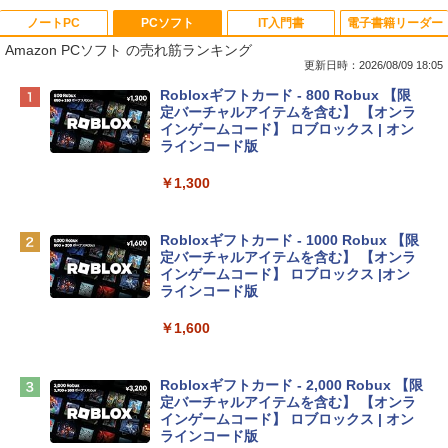
ノートPC
PCソフト
IT入門書
電子書籍リーダー
Amazon PCソフト の売れ筋ランキング
更新日時：2026/08/09 18:05
Apple 2026 MacBook Neo A18 Proチッ
Robloxギフトカード - 800 Robux 【限
プ搭載13インチノートブック：AIとAppl
定バーチャルアイテムを含む】 【オンラ
e Intelligenceのために設計、Liquid Ret
インゲームコード】 ロブロックス | オン
inaディスプレイ、8GBユニファイドメモ
ラインコード版
リ、256GB SSDストレージ、1080p Fac
eTime HDカメラ - インディゴ
￥1,300
￥113,748
Robloxギフトカード - 1000 Robux 【限
定バーチャルアイテムを含む】 【オンラ
tomtoc 360°保護 15.6 16インチ パソコ
インゲームコード】 ロブロックス |オン
ンケース Dell NEC Lavie ASUS HP dyna
ラインコード版
book Lenovo対応
￥1,600
￥2,952
Robloxギフトカード - 2,000 Robux 【限
Apple 2026 MacBook Air M5チップ搭載
定バーチャルアイテムを含む】 【オンラ
13インチノートブック：AIとApple Intell
インゲームコード】 ロブロックス | オン
igence、13.6インチLiquid Retinaディ
ラインコード版