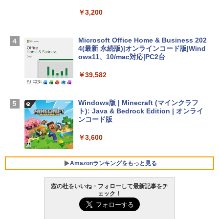
スプレイ、16GBユニファイドメモリ、1
TB SSDストレージ、12MPセンターフレ
￥3,200
ームカメラ、日本語キーボード、Touch I
D - ミッドナイト
Microsoft Office Home & Business 202
￥278,800
4(最新 永続版)|オンラインコード版|Wind
ows11、10/mac対応|PC2台
【Amazon.co.jp限定】 HP ノートパソコ
￥39,582
ン 15-fd 15.6インチ 16GBメモリ 512GB
SSD インテル Core 5
Windows版 | Minecraft (マインクラフ
￥129,800
ト): Java & Bedrock Edition | オンライ
ンコード版
FMV ノートパソコン WE1-K3 (MS 365 P
￥3,600
ersonal/Copilotキー搭載/Win 11/15.6型/
Core i5/16GB/SSD 512GB/ホワイト) FM
VWK3E15W_AZ
Amazonランキングをもっと見る
￥139,880
窓の杜をいいね・フォローして最新記事をチ
ェック！
生成AIパスポート公式テキスト 第４版
Amazon Kindle - 目に優しい、かさばら
ない、大きな画面で読みやすい、6週間持