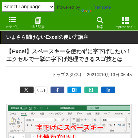
Powered by
Translate
窓の杜
オフィス・ドキュメント
オフィス
Windows
カテゴリ
過去記事
検索
Impressサイト
いまさら聞けないExcelの使い方講座
【Excel】スペースキーを使わずに字下げしたい！
エクセルで一挙に字下げ処理できるスゴ技とは
トップスタジオ
2021年10月13日 06:45
リスト