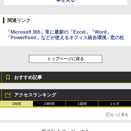
￥480
ージ、防水、7インチカラーディスプレ
イ、色調調節ライト、最大8週間持続バッ
テリー、広告無し、ブラック (2025年発
売)
FM TOWNS ハイパー・カタログ: 本体ハ
関連リンク
ードウェア・市販ソフトウェアのパーフ
￥31,980
ェクトリストと最新エミュレータ紹介
「Microsoft 365」常に最新の「Excel」「Word」
「PowerPoint」などが使えるオフィス統合環境 - 窓の杜
￥1,600
New Amazon Kindle Scribe Colorsoft |
11インチカラーディスプレイ、64GBスト
レージ、ノート機能搭載、明るさ自動調
トップページに戻る
整、色調調節ライト、プレミアムペン付
き、グラファイト
￥115,980
おすすめ記事
アクセスランキング
1時間
24時間
1週間
1カ月
もっと見る