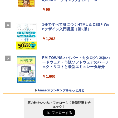
13インチノートブック：AIとApple Intell
ows11、10/mac対応|PC2台
igence、13.6インチLiquid Retinaディ
スプレイ、16GBユニファイドメモリ、1
￥99
￥39,582
TB SSDストレージ、12MPセンターフレ
ームカメラ、日本語キーボード、Touch I
D - シルバー
1冊ですべて身につくHTML & CSSとWe
Robloxギフトカード - 2,000 Robux 【限
bデザイン入門講座［第2版］
定バーチャルアイテムを含む】 【オンラ
￥261,414
インゲームコード】 ロブロックス | オン
ラインコード版
￥1,292
【Amazon.co.jp限定】 HP ノートパソコ
￥3,200
ン 15-fd 15.6インチ 16GBメモリ 512GB
SSD インテル Core 5
FM TOWNS ハイパー・カタログ: 本体ハ
ードウェア・市販ソフトウェアのパーフ
Windows版 | Minecraft (マインクラフ
￥129,800
ェクトリストと最新エミュレータ紹介
ト): Java & Bedrock Edition | オンライ
ンコード版
￥1,600
FMV ノートパソコン WE1-K3 (MS 365 P
￥3,600
ersonal/Copilotキー搭載/Win 11/15.6型/
Core i5/16GB/SSD 512GB/ホワイト) FM
Amazonランキングをもっと見る
VWK3E15W_AZ
窓の杜をいいね・フォローして最新記事をチ
￥139,880
ェック！
Amazon Kindle Paperwhite (16GB) 7イ
ンチディスプレイ、色調調節ライト、12