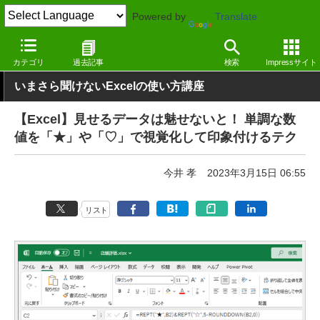
Powered by
Translate
窓の杜
オフィス・ドキュメント
オフィス
Windows
カテゴリ
過去記事
検索
Impressサイト
いまさら聞けないExcelの使い方講座
【Excel】見せるデータは魅せないと！ 単調な数
値を「★」や「♡」で視覚化して印象付けるテク
今井 孝
2023年3月15日 06:55
リスト