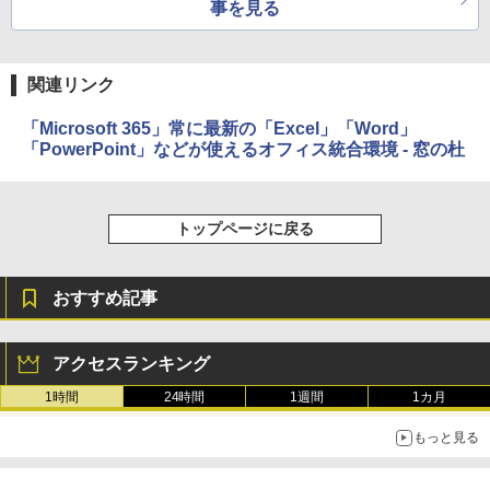
事を見る
ージ、防水、7インチカラーディスプレ
イ、色調調節ライト、最大8週間持続バッ
テリー、広告無し、ブラック (2025年発
売)
関連リンク
￥31,980
「Microsoft 365」常に最新の「Excel」「Word」
「PowerPoint」などが使えるオフィス統合環境 - 窓の杜
New Amazon Kindle Scribe Colorsoft |
11インチカラーディスプレイ、64GBスト
レージ、ノート機能搭載、明るさ自動調
トップページに戻る
整、色調調節ライト、プレミアムペン付
き、グラファイト
￥115,980
おすすめ記事
アクセスランキング
1時間
24時間
1週間
1カ月
もっと見る