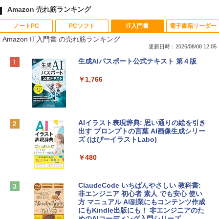
Amazon 売れ筋ランキング
ノートPC
PCソフト
IT入門書
電子書籍リーダー
Amazon IT入門書 の売れ筋ランキング
更新日時：2026/08/08 12:05
Apple 2026 MacBook Neo A18 Proチッ
Robloxギフトカード - 800 Robux 【限
生成AIパスポート公式テキスト 第４版
プ搭載13インチノートブック：AIとAppl
定バーチャルアイテムを含む】 【オンラ
e Intelligenceのために設計、Liquid Ret
インゲームコード】 ロブロックス | オン
￥1,766
inaディスプレイ、8GBユニファイドメモ
ラインコード版
リ、256GB SSDストレージ、1080p Fac
eTime HDカメラ - インディゴ
￥1,300
￥119,800
AIイラスト表現辞典: 思い通りの絵を引き
出す プロンプトの言葉 AI画像生成シリー
Robloxギフトカード - 1000 Robux 【限
ズ (はぴーイラストLabo)
定バーチャルアイテムを含む】 【オンラ
tomtoc 360°保護 15.6 16インチ パソコ
インゲームコード】 ロブロックス |オン
ンケース Dell NEC Lavie ASUS HP dyna
ラインコード版
￥480
book Lenovo対応
￥1,600
￥2,952
ClaudeCode いちばんやさしい 教科書:
非エンジニア 初心者 素人 でも安心 使い
方 マニュアル AI副業にもコンテンツ作成
Microsoft Office Home & Business 202
にもKindle出版にも！ 非エンジニアのた
Apple 2026 MacBook Air M5チップ搭載
4(最新 永続版)|オンラインコード版|Wind
めのAIコーディング入門シリーズ