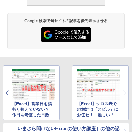
週間持続バッテリー、広告なし、ブラッ
ク
￥22,980
Google 検索で当サイトの記事を優先表示させる
Amazon Kindle - 目に優しい、かさばら
ない、大きな画面で読みやすい、6週間持
続バッテリー、6インチディスプレイ電子
書籍リーダー、ブラック、16GB、広告な
し
￥16,980
Kindle Paperwhite シグニチャーエディ
ション (32GB) 7インチディスプレイ、明
るさ自動調整、色調調節ライト、12週間
持続バッテリー、広告なし、メタリック
ブラック
【Excel】営業日を指
【Excel】クロス表で
折り数えていない？
の集計は「スピル」に
￥27,980
休日を考慮した日数を
お任せ！ 難しい「参
計算するテクニック
照」問題を考えずに済
むマル秘テク
［いまさら聞けないExcelの使い方講座］の他の記
Amazon Kindle Colorsoft | 16GBストレ