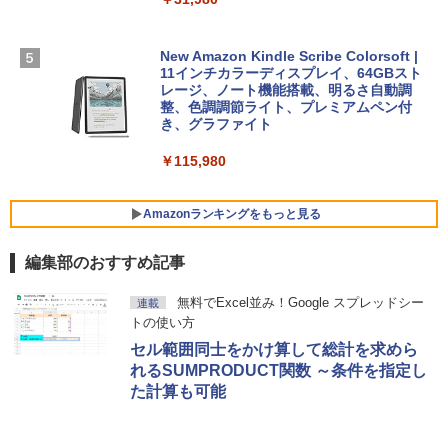
ェクトリストと最新エミュレータ紹介
ト): Java & Bedrock Edition | オンライ
￥129,800
ンコード版
￥1,600
New Amazon Kindle Scribe Colorsoft |
￥3,600
FMV ノートパソコン WE1-K3 (MS 365 P
11インチカラーディスプレイ、64GBスト
ersonal/Copilotキー搭載/Win 11/15.6型/
レージ、ノート機能搭載、明るさ自動調
Core i5/16GB/SSD 512GB/ホワイト) FM
整、色調調節ライト、プレミアムペン付
VWK3E15W_AZ
き、グラファイト
￥139,880
￥115,980
Amazonランキングをもっと見る
編集部のおすすめ記事
無料でExcel並み！Google スプレッドシー
連載
トの使い方
セル範囲同士をかけ算して総計を求めら
れるSUMPRODUCT関数 ～条件を指定し
た計算も可能