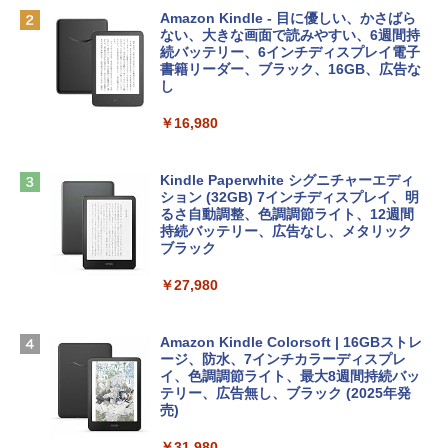
￥162,598
出す プロンプトの言葉 AI画像生成シリー
Microsoft Office Home & Business 202
Amazon Kindle - 目に優しい、かさばら
ズ (はぴーイラストLabo)
4(最新 永続版)|オンラインコード版|Wind
ない、大きな画面で読みやすい、6週間持
ows11、10/mac対応|PC2台
続バッテリー、6インチディスプレイ電子
tomtoc 360°保護 15.6 16インチ パソコ
書籍リーダー、ブラック、16GB、広告な
￥480
ンケース Dell NEC Lavie ASUS HP dyna
し
￥39,582
book Lenovo対応
￥16,980
ClaudeCode いちばんやさしい 教科書:
￥2,952
非エンジニア 初心者 素人 でも安心 使い
Robloxギフトカード - 2,000 Robux 【限
方 マニュアル AI副業にもコンテンツ作成
定バーチャルアイテムを含む】 【オンラ
にもKindle出版にも！ 非エンジニアのた
インゲームコード】 ロブロックス | オン
Kindle Paperwhite シグニチャーエディ
めのAIコーディング入門シリーズ
Apple 2026 MacBook Air M5チップ搭載
ラインコード版
ション (32GB) 7インチディスプレイ、明
13インチノートブック：AIとApple Intell
るさ自動調整、色調調節ライト、12週間
igence、13.6インチLiquid Retinaディ
持続バッテリー、広告なし、メタリック
￥99
￥3,200
スプレイ、16GBユニファイドメモリ、1
ブラック
TB SSDストレージ、12MPセンターフレ
ームカメラ、日本語キーボード、Touch I
￥27,980
1冊ですべて身につくHTML & CSSとWe
Robloxギフトカード - 1000 Robux 【限
D - シルバー
bデザイン入門講座［第2版］
定バーチャルアイテムを含む】 【オンラ
インゲームコード】 ロブロックス |オン
￥261,414
ラインコード版
Amazon Kindle Colorsoft | 16GBストレ
￥1,292
ージ、防水、7インチカラーディスプレ
イ、色調調節ライト、最大8週間持続バッ
￥1,600
【Amazon.co.jp限定】 HP ノートパソコ
テリー、広告無し、ブラック (2025年発
ン 15-fd 15.6インチ 16GBメモリ 512GB
売)
FM TOWNS ハイパー・カタログ: 本体ハ
SSD インテル Core 5
ードウェア・市販ソフトウェアのパーフ
Windows版 | Minecraft (マインクラフ
￥31,980