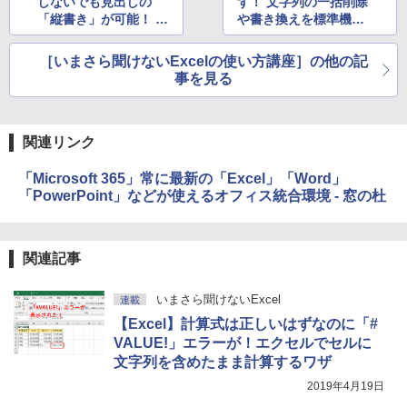
しないでも見出しの
ず！ 文字列の一括削除
「縦書き」が可能！ 使
や書き換えを標準機能
い勝手と見栄えを両立
で効率的に
するテク
［いまさら聞けないExcelの使い方講座］の他の記
事を見る
関連リンク
「Microsoft 365」常に最新の「Excel」「Word」
「PowerPoint」などが使えるオフィス統合環境 - 窓の杜
関連記事
いまさら聞けないExcel
連載
【Excel】計算式は正しいはずなのに「#
VALUE!」エラーが！エクセルでセルに
文字列を含めたまま計算するワザ
2019年4月19日