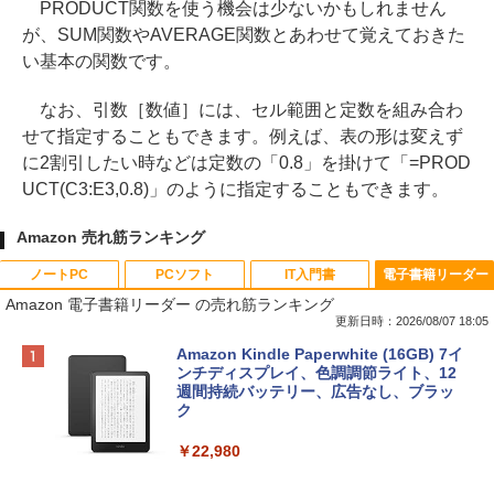
PRODUCT関数を使う機会は少ないかもしれません
が、SUM関数やAVERAGE関数とあわせて覚えておきた
い基本の関数です。
なお、引数［数値］には、セル範囲と定数を組み合わ
せて指定することもできます。例えば、表の形は変えず
に2割引したい時などは定数の「0.8」を掛けて「=PROD
UCT(C3:E3,0.8)」のように指定することもできます。
Amazon 売れ筋ランキング
ノートPC
PCソフト
IT入門書
電子書籍リーダー
Amazon 電子書籍リーダー の売れ筋ランキング
更新日時：2026/08/07 18:05
Apple 2026 MacBook Neo A18 Proチッ
Robloxギフトカード - 800 Robux 【限
生成AIパスポート公式テキスト 第４版
Amazon Kindle Paperwhite (16GB) 7イ
プ搭載13インチノートブック：AIとAppl
定バーチャルアイテムを含む】 【オンラ
ンチディスプレイ、色調調節ライト、12
e Intelligence、Liquid Retinaディスプ
インゲームコード】 ロブロックス | オン
週間持続バッテリー、広告なし、ブラッ
￥1,766
レイ、8GBメモリ、512GB SSD、1080p
ラインコード版
ク
FaceTime HDカメラ、Touch ID - インデ
ィゴ + 3年延長 AppleCare+ for 13インチ
￥1,300
￥22,980
MacBook Neo(A18 Pro)|ダウンロード版
AIイラスト表現辞典: 思い通りの絵を引き