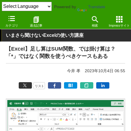
Powered by
Translate
窓の杜
オフィス・ドキュメント
オフィス
Windows
カテゴリ
過去記事
検索
Impressサイト
いまさら聞けないExcelの使い方講座
【Excel】足し算はSUM関数、では掛け算は？
「*」ではなく関数を使うべきケースもある
今井 孝
2023年10月4日 06:55
リスト