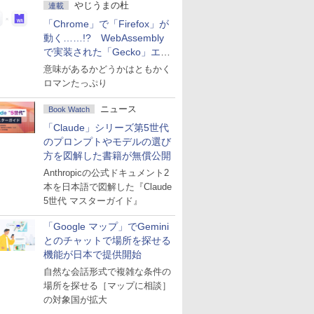
やじうまの杜
連載
「Chrome」で「Firefox」が
動く……!? WebAssembly
で実装された「Gecko」エン
ジン
意味があるかどうかはともかく
ロマンたっぷり
ニュース
Book Watch
「Claude」シリーズ第5世代
のプロンプトやモデルの選び
方を図解した書籍が無償公開
Anthropicの公式ドキュメント2
本を日本語で図解した『Claude
5世代 マスターガイド』
「Google マップ」でGemini
とのチャットで場所を探せる
機能が日本で提供開始
自然な会話形式で複雑な条件の
場所を探せる［マップに相談］
の対象国が拡大