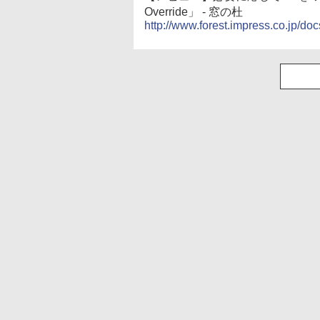
Override」 - 窓の杜
http://www.forest.impress.co.jp/d