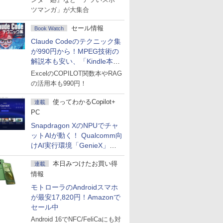
ツマンガ」が大集合
セール情報
Book Watch
Claude Codeのテクニック集
が990円から！MPEG技術の
解説本も安い、「Kindle本サ
マーセール」第2弾開始！
ExcelのCOPILOT関数本やRAG
の活用本も990円！
使ってわかるCopilot+
連載
PC
Snapdragon XのNPUでチャ
ットAIが動く！ Qualcomm向
けAI実行環境「GenieX」を
試してみた
本日みつけたお買い得
連載
情報
モトローラのAndroidスマホ
が最安17,820円！Amazonで
セール中
Android 16でNFC/FeliCaにも対