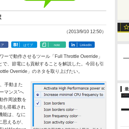
ボ
（2013/9/10 12:50）
ェア
はてブ
note
LinkedIn
作させるツール「Full Throttle Override」
とで、節電にも貢献することを解説した。今回も引
ttle Override」のネタを取り上げたい。
」には、手動また
最
ーマンス”へ
動作周波数を
能も搭載され
機能は、なに
に思えるが、