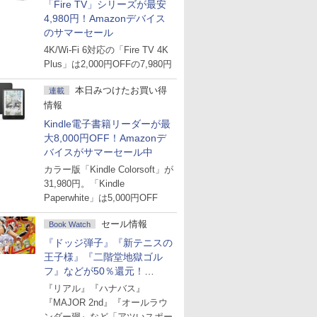
「Fire TV」シリーズが最安
4,980円！Amazonデバイス
のサマーセール
4K/Wi-Fi 6対応の「Fire TV 4K
Plus」は2,000円OFFの7,980円
本日みつけたお買い得
連載
情報
Kindle電子書籍リーダーが最
大8,000円OFF！Amazonデ
バイスがサマーセール中
カラー版「Kindle Colorsoft」が
31,980円。「Kindle
Paperwhite」は5,000円OFF
セール情報
Book Watch
『ドッジ弾子』『新テニスの
王子様』『二階堂地獄ゴル
フ』などが50％還元！
Amazonマンガ週末セール
『リアル』『ハナバス』
『MAJOR 2nd』『オールラウ
ンダー廻』など「アツいスポー