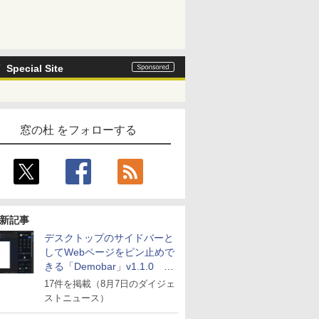
Special Site
窓の杜 をフォローする
新記事
デスクトップのサイドバーと
してWebページをピン止めで
きる「Demobar」v1.1.0 ほ
か
17件を掲載（8月7日のダイジェ
ストニュース）