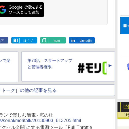
ClaudeCode いちば
Kindle Paperwhite
1冊ですべて身につく
Amazon Kindle
FM TOWNS ハイパ
New Amazon Kindle
んやさしい 教科書:
シグニチャーエディ
HTML & CSSとWeb
Colorsoft | 16GBス
ー・カタログ: 本体ハ
Scribe Colorsoft | 11
非エンジニア 初心者
ション (32GB) 7イン
デザイン入門講座
トレージ、防水、7イ
ードウェア・市販ソフ
インチカラーディスプ
持
素人 でも安心 使い方
チディスプレイ、明
［第2版］
ンチカラーディスプ
トウェアのパーフェク
レイ、64GBストレー
￥99
￥27,980
￥1,292
￥31,980
￥1,600
￥115,980
ン
マニュアル AI副業に
るさ自動調整、色調
レイ、色調調節ライ
トリストと最新エミュ
ジ、ノート機能搭載、
もコンテンツ作成に
調節ライト、12週間
ト、最大8週間持続バ
レータ紹介
明るさ自動調整、色調
ェア
はてブ
note
LinkedIn
もKindle出版にも！
持続バッテリー、広
ッテリー、広告無
調節ライト、プレミア
な
非エンジニアのため
告なし、メタリック
し、ブラック (2025
ムペン付き、グラファ
のAIコーディング入
ブラック
年発売)
イト
門シリーズ
ンで楽
第73話：スタートアップ
▲
と管理者権限
リトーク］の他の記事を見る
ンで楽しむ節電 - 窓の杜
1
cs/serial/moritalk/20130903_613705.html
ル全開”にする電源ツール「Full Throttle