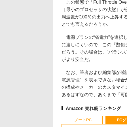
この状態で「Full Throttle 
［最小のプロセッサの状態］が優
周波数が100％の出力へ上昇す
とでも言えるだろうか。
電源プランの“省電力”を選択
に達しにくいので、この『擬似
だろう。その場合は、“バラン
がより安全だ。
なお、筆者および編集部が確認し
電源管理］を表示できない場合
の構成やメーカーのカスタマイ
あるはずなので、あくまで『可
Amazon 売れ筋ランキング
ノートPC
PC