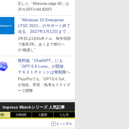
応した「Motorola edge 60」は
25％OFFの44,820円
「Windows 10 Enterprise
LTSC 2021」のサポート終了
迫る、2027年1月12日まで
～ESUは9月1日から販売
1年目は1台61米ドル、毎年倍額
で最長3年。あくまで移行へ
の“橋渡し”
無料版「ChatGPT」にも
「GPT-5.6 Luna」が開放、
テキストチャットは無制限へ
Plus/Proでも「GPT-5.6 Sol」
が強化、即答・熟考をスライダ
ーで調整
Impress Watchシリーズ 人気記事
時間
24時間
1週間
1カ月
もっと見る