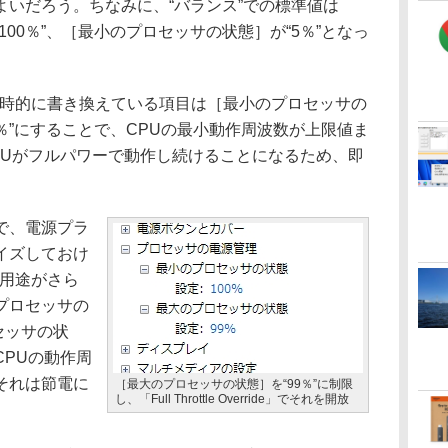
よいだろう。ちなみに、“バランス”での標準値は
00％”、［最小のプロセッサの状態］が“5％”となっ
rride」が一時的に書き換えている項目は［最小のプロセッサの
0％”にすることで、CPUの最小動作周波数が上限値ま
PUがフルパワーで動作し続けることになるため、即
で、電源プラ
イズしておけ
de」の用途がさら
プロセッサの
セッサの状
PUの動作周
それは節電に
［最大のプロセッサの状態］を“99％”に制限
し、「Full Throttle Override」でそれを開放