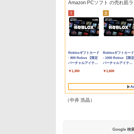
Amazon PCソフト の売れ筋
Apple 2026
Robloxギフトカード
tomtoc 360°保護
Robloxギフトカード
MacBook Neo A18
- 800 Robux 【限定
15.6 16インチ パソ
- 1000 Robux 【限
Proチップ搭載13イ
バーチャルアイテム
ンケース Dell NEC
バーチャルアイテム
ンチノートブック：
を含む】 【オンライ
Lavie ASUS HP
を含む】 【オンライ
￥162,598
￥1,300
￥2,952
￥1,600
AIとApple
ンゲームコード】 ロ
dynabook Lenovo
ンゲームコード】 ロ
Intelligence、Liquid
ブロックス | オンラ
対応
ブロックス |オンラ
Retinaディスプレ
インコード版
ンコード版
A
イ、8GBメモリ、
512GB SSD、1080p
FaceTime HDカメ
（中井 浩晶）
ラ、Touch ID - イン
ディゴ + 3年延長
AppleCare+ for 13イ
ンチMacBook
Neo(A18 Pro)|ダウン
ロード版
Google