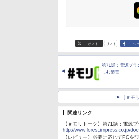
生成AIパスポート公
Amazon Kindle
AIイラスト表現辞典:
Amazon Kindle - 目
式テキスト 第４版
Paperwhite (16GB)
思い通りの絵を引き
に優しい、かさばら
7インチディスプレ
出す プロンプトの言
ない、大きな画面で
￥1,766
イ、色調調節ライ
葉 AI画像生成シリー
読みやすい、6週間
￥22,980
￥480
￥16,980
ト、12週間持続バッ
ズ (はぴーイラスト
続バッテリー、6イ
テリー、広告なし、
Labo)
チディスプレイ電子
ポスト
リスト
シ
ブラック
書籍リーダー、ブラ
ック、16GB、広告
し
第71話：電源プラ
▲
しむ節電
［＃モ
関連リンク
【＃モリトーク】第71話：電源プラ
http://www.forest.impress.co.jp/do
【レビュー】必要に応じてPCを“アクセ