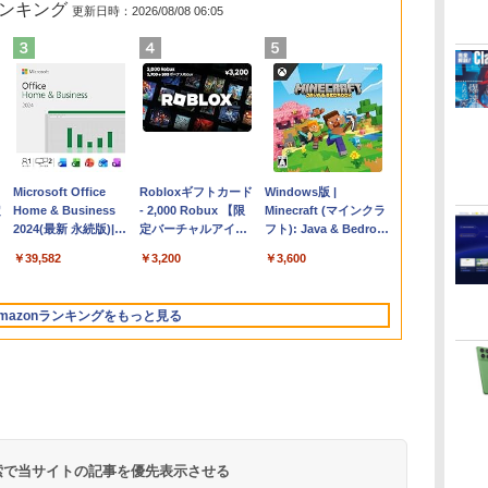
ランキング
更新日時：2026/08/08 06:05
Apple 2026
Microsoft Office
【Amazon.co.jp限
Robloxギフトカード
FMV ノートパソコン
Windows版 |
コ
定
MacBook Air M5チ
Home & Business
定】 HP ノートパソ
- 2,000 Robux 【限
WE1-K3 (MS 365
Minecraft (マインクラ
ップ搭載13インチノ
2024(最新 永続版)|オ
コン 15-fd 15.6イン
定バーチャルアイテ
Personal/Copilotキー
フト): Java & Bedrock
ートブック：AIと
ンラインコード
チ 16GBメモリ
ムを含む】 【オンラ
搭載/Win 11/15.6
Edition | オンラインコ
￥261,414
￥39,582
￥129,800
￥3,200
￥139,880
￥3,600
Apple Intelligence、
版|Windows11、
512GB SSD インテ
インゲームコード】
型/Core i5/16GB/SSD
ード版
イ
13.6インチLiquid
10/mac対応|PC2台
ル Core 5
ロブロックス | オン
512GB/ホワイト)
Retinaディスプレ
ラインコード版
FMVWK3E15W_AZ
mazonランキングをもっと見る
イ、16GBユニファイ
ドメモリ、1TB SSD
ストレージ、12MPセ
ンターフレームカメ
ラ、日本語キーボー
ド、Touch ID - シル
バー
 検索で当サイトの記事を優先表示させる