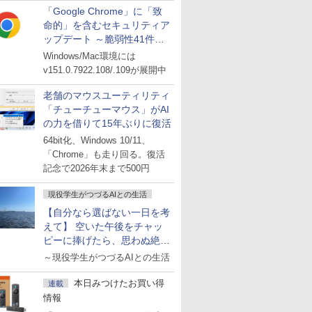
「Google Chrome」に「致
命的」を含むセキュリティア
ップデート ～脆弱性41件に
対処
Windows/Mac環境には
v151.0.7922.108/.109が展開中
老舗のマウスユーティリティ
「チューチューマウス」がAI
の力を借りて15年ぶりに復活
64bit化、Windows 10/11、
「Chrome」も走り回る。復活
記念で2026年末まで500円
現役学生がつづるAIとの生活
【自分なら選ばない一日を考
えて】 空いた午後をチャッ
ピーに捧げたら、思わぬ絶景
に出会った話
～現役学生がつづるAIとの生活
本日みつけたお買い得
連載
情報