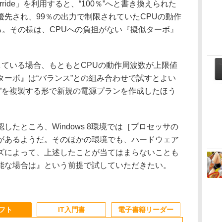
Override」を利用すると、“100％”へと書き換えられた
先され、99％の出力で制限されていたCPUの動作
る。その様は、CPUへの負担がない『擬似ターボ』
している場合、もともとCPUの動作周波数が上限値
ターボ』は“バランス”との組み合わせで試すとよい
ス”を複製する形で新規の電源プランを作成したほう
たところ、Windows 8環境では［プロセッサの
があるようだ。そのほかの環境でも、ハードウェア
ズによって、上述したことが当てはまらないことも
能な場合は』という前提で試していただきたい。
ソフト
IT入門書
電子書籍リーダー