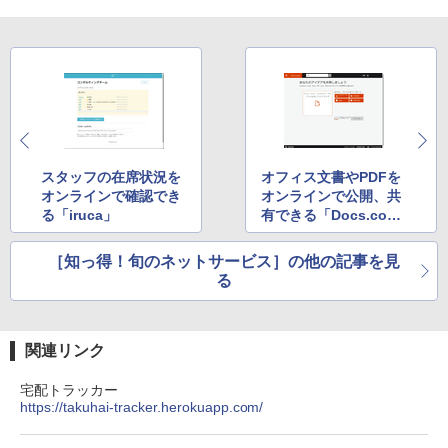
bデザイン入門講座［第2版］
Amazon Kindle Colorsoft | 16GBストレ
￥1,292
ージ、防水、7インチカラーディスプレ
イ、色調調節ライト、最大8週間持続バッ
テリー、広告無し、ブラック (2025年発
売)
FM TOWNS ハイパー・カタログ: 本体ハ
ードウェア・市販ソフトウェアのパーフ
￥31,980
ェクトリストと最新エミュレータ紹介
スタッフの在席状況を
オフィス文書やPDFを
￥1,600
オンラインで確認でき
オンラインで公開、共
New Amazon Kindle Scribe Colorsoft |
る「iruca」
有できる「Docs.co
11インチカラーディスプレイ、64GBスト
m」
レージ、ノート機能搭載、明るさ自動調
［知っ得！旬のネットサービス］の他の記事を見
整、色調調節ライト、プレミアムペン付
き、グラファイト
る
￥115,980
関連リンク
宅配トラッカー
https://takuhai-tracker.herokuapp.com/