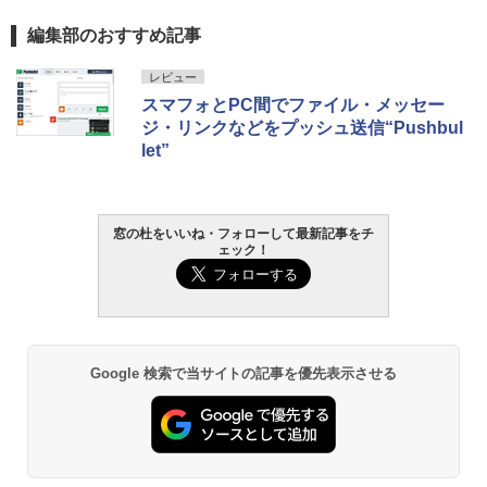
生成AIパスポート公式テキスト 第４版
Amazon Kindle Paperwhite (16GB) 7イ
編集部のおすすめ記事
ンチディスプレイ、色調調節ライト、12
週間持続バッテリー、広告なし、ブラッ
￥1,766
レビュー
ク
スマフォとPC間でファイル・メッセー
ジ・リンクなどをプッシュ送信“Pushbul
￥22,980
let”
AIイラスト表現辞典: 思い通りの絵を引き
出す プロンプトの言葉 AI画像生成シリー
Amazon Kindle - 目に優しい、かさばら
ズ (はぴーイラストLabo)
ない、大きな画面で読みやすい、6週間持
続バッテリー、6インチディスプレイ電子
窓の杜をいいね・フォローして最新記事をチ
書籍リーダー、マッチャ、16GB、広告な
￥480
ェック！
し
￥16,980
ClaudeCode いちばんやさしい 教科書:
非エンジニア 初心者 素人 でも安心 使い
方 マニュアル AI副業にもコンテンツ作成
にもKindle出版にも！ 非エンジニアのた
Kindle Paperwhite シグニチャーエディ
Google 検索で当サイトの記事を優先表示させる
めのAIコーディング入門シリーズ
ション (32GB) 7インチディスプレイ、明
るさ自動調整、色調調節ライト、12週間
持続バッテリー、広告なし、メタリック
￥99
ブラック
￥27,980
1冊ですべて身につくHTML & CSSとWe