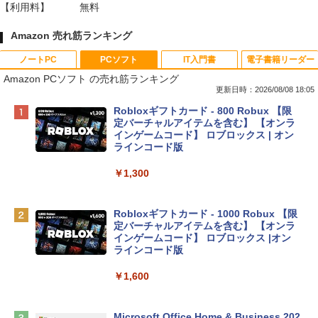
【利用料】
無料
Amazon 売れ筋ランキング
ノートPC
PCソフト
IT入門書
電子書籍リーダー
Amazon PCソフト の売れ筋ランキング
更新日時：2026/08/08 18:05
Apple 2026 MacBook Neo A18 Proチッ
Robloxギフトカード - 800 Robux 【限
プ搭載13インチノートブック：AIとAppl
定バーチャルアイテムを含む】 【オンラ
e Intelligenceのために設計、Liquid Ret
インゲームコード】 ロブロックス | オン
inaディスプレイ、8GBユニファイドメモ
ラインコード版
リ、512GB SSDストレージ、1080p Fac
eTime HDカメラ、Touch ID - シルバー
￥1,300
￥131,111
Robloxギフトカード - 1000 Robux 【限
定バーチャルアイテムを含む】 【オンラ
tomtoc 360°保護 15.6 16インチ パソコ
インゲームコード】 ロブロックス |オン
ンケース Dell NEC Lavie ASUS HP dyna
ラインコード版
book Lenovo対応
￥1,600
￥2,952
Microsoft Office Home & Business 202