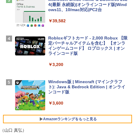
Apple 2026 MacBook Air M5チップ搭載
4(最新 永続版)|オンラインコード版|Wind
13インチノートブック：AIとApple Intell
ows11、10/mac対応|PC2台
igence、13.6インチLiquid Retinaディ
スプレイ、16GBユニファイドメモリ、1
￥39,582
TB SSDストレージ、12MPセンターフレ
ームカメラ、日本語キーボード、Touch I
D - ミッドナイト
Robloxギフトカード - 2,000 Robux 【限
定バーチャルアイテムを含む】 【オンラ
￥278,800
インゲームコード】 ロブロックス | オン
ラインコード版
【Amazon.co.jp限定】 HP ノートパソコ
￥3,200
ン 15-fd 15.6インチ 16GBメモリ 512GB
SSD インテル Core 5
Windows版 | Minecraft (マインクラフ
￥129,800
ト): Java & Bedrock Edition | オンライ
ンコード版
FMV ノートパソコン WE1-K3 (MS 365 P
￥3,600
ersonal/Copilotキー搭載/Win 11/15.6型/
Core i5/16GB/SSD 512GB/ホワイト) FM
VWK3E15W_AZ
Amazonランキングをもっと見る
￥139,880
（山口 真弘）