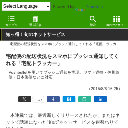
Powered by
Translate
窓の杜
ライフ
生活
Webサービス
カテゴリ
過去記事
検索
Impressサイト
知っ得！旬のネットサービス
宅配便の配送状況をスマホにプッシュ通知してくれる「宅配トラッカ
ー」
宅配便の配送状況をスマホにプッシュ通知してく
れる「宅配トラッカー」
Pushbulletを用いてプッシュ通知を実現。ヤマト運輸・佐川急
便・日本郵便などに対応
（2015/8/6 16:25）
リスト
本連載では、最近新しくリリースされたか、またはネ
ットで話題になった“旬の”ネットサービスを週替わりで