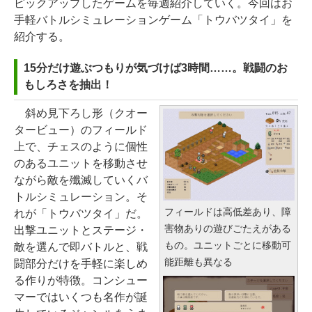
ピックアップしたゲームを毎週紹介していく。今回はお
手軽バトルシミュレーションゲーム「トウバツタイ」を
紹介する。
15分だけ遊ぶつもりが気づけば3時間……。戦闘のお
もしろさを抽出！
斜め見下ろし形（クオー
タービュー）のフィールド
上で、チェスのように個性
のあるユニットを移動させ
ながら敵を殲滅していくバ
トルシミュレーション。そ
フィールドは高低差あり、障
れが「トウバツタイ」だ。
害物ありの遊びごたえがある
出撃ユニットとステージ・
もの。ユニットごとに移動可
敵を選んで即バトルと、戦
能距離も異なる
闘部分だけを手軽に楽しめ
る作りが特徴。コンシュー
マーではいくつも名作が誕