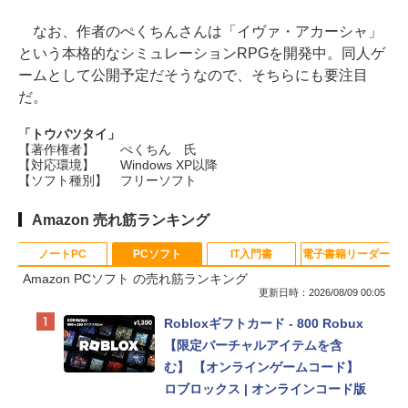
なお、作者のぺくちんさんは「イヴァ・アカーシャ」
という本格的なシミュレーションRPGを開発中。同人ゲ
ームとして公開予定だそうなので、そちらにも要注目
だ。
「トウバツタイ」
【著作権者】
ぺくちん 氏
【対応環境】
Windows XP以降
【ソフト種別】
フリーソフト
Amazon 売れ筋ランキング
ノートPC
PCソフト
IT入門書
電子書籍リーダー
Amazon PCソフト の売れ筋ランキング
更新日時：2026/08/09 00:05
Apple 2026 MacBook Neo A18 Pr
Robloxギフトカード - 800 Robux
oチップ搭載13インチノートブッ
【限定バーチャルアイテムを含
ク：AIとApple Intelligenceのため
む】 【オンラインゲームコード】
に設計、Liquid Retinaディスプレ
ロブロックス | オンラインコード版