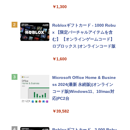
イ、8GBユニファイドメモリ、512
￥1,300
GB SSDストレージ、1080p Face
Time HDカメラ、Touch ID - イン
ディゴ
Robloxギフトカード - 1000 Robu
x 【限定バーチャルアイテムを含
￥137,800
む】 【オンラインゲームコード】
ロブロックス |オンラインコード版
tomtoc 360°保護 15.6 16インチ パ
￥1,600
ソコンケース Dell NEC Lavie ASU
S HP dynabook Lenovo対応
Microsoft Office Home & Busine
￥2,952
ss 2024(最新 永続版)|オンライン
コード版|Windows11、10/mac対
Apple 2026 MacBook Air M5チッ
応|PC2台
プ搭載13インチノートブック：AI
￥39,582
とApple Intelligence、13.6インチ
Liquid Retinaディスプレイ、16G
Bユニファイドメモリ、512GB SS
Robloxギフトカード - 2,000 Robu