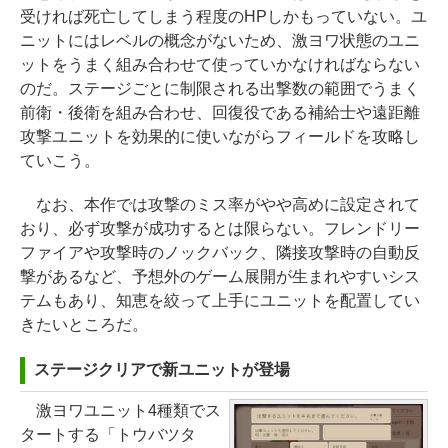
受ければ死亡してしまう程度のHPしかもっていない。ユ
ニットにはレベルの概念がないため、激ヨワ状態のユニ
ットをうまく組み合わせて使っていかなければならない
のだ。ステージごとに制限される出撃数の範囲でうまく
前衛・後衛を組み合わせ、回復役である補給士や遠距離
攻撃ユニットを効果的に使いながらフィールドを攻略し
ていこう。
なお、本作では攻撃のミス率がやや高めに設定されて
おり、必ず攻撃が成功するとは限らない。フレンドリー
ファイアや攻撃時のノックバック、隣接攻撃時の自動反
撃があるなど、予想外のゲーム展開が生まれやすいシス
テムもあり、知恵を絞って上手にユニットを配置してい
きたいところだ。
ステージクリアで新ユニットが登場
激ヨワユニット4種類でス
タートする「トウバツタ