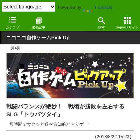
Powered by
Translate
窓の杜
エンタメ
ゲーム
Windows
カテゴリ
過去記事
検索
Impressサイト
ニコニコ自作ゲームPick Up
第4回
戦闘バランスが絶妙！ 戦術が勝敗を左右する
SLG「トウバツタイ」
短時間でサクッと遊べる知的ハマりゲー
（2013/8/22 15:23）