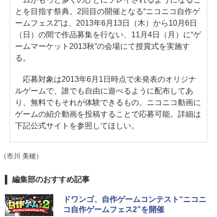
すい、6週間持続バッテリー、6イ
とを目指す祭典。2回目の開催となる“ニコニコ自作ゲ
￥1,766
ンチディスプレイ電子書籍リーダ
￥139,880
ームフェス2”は、2013年6月13日（木）から10月6日
ー、マッチャ、16GB、広告なし
（日）の間で作品募集を行ない、11月4日（月）に“ゲ
ームマーケット2013秋”の会場にて授賞式を実施す
AIイラスト表現辞典: 思い通りの絵
￥16,980
る。
を引き出す プロンプトの言葉 AI画
像生成シリーズ (はぴーイラストLa
応募対象は2013年6月1日時点で未発表のオリジナ
bo)
Kindle Paperwhite シグニチャー
ルゲームで、誰でも自由に遊べるように配布してあ
エディション (32GB) 7インチディ
り、無料でもそれが体験できるもの。ニコニコ動画に
￥480
スプレイ、明るさ自動調整、色調
ゲームの紹介動画を投稿することで応募可能。詳細は
調節ライト、12週間持続バッテリ
下記公式サイトを参照してほしい。
ー、広告なし、メタリックブラッ
1冊ですべて身につくHTML & CSS
ク
とWebデザイン入門講座［第2版］
（市川 美穂）
￥27,980
￥1,292
編集部のおすすめ記事
Amazon Kindle Paperwhite (16G
ClaudeCode いちばんやさしい 教
ドワンゴ、自作ゲームコンテスト“ニコニ
B) 7インチディスプレイ、色調調節
コ自作ゲームフェス2”を開催
科書: 非エンジニア 初心者 素人 で
ライト、12週間持続バッテリー、