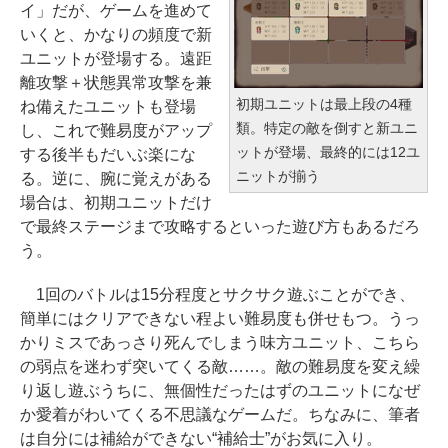
イ」だが、ゲームを進めて
いくと、かなりの頻度で新
ユニットが登場する。遠距
離攻撃＋状態異常攻撃を兼
初期ユニットは最上段の4種
ね備えたユニットも登場
類。特定の敵を倒すと新ユニ
し、これで難易度がアップ
ットが登場、最終的には12ユ
する後半もだいぶ楽にな
ニットが揃う
る。逆に、腕に覚えがある
場合は、初期ユニットだけ
で最終ステージまで攻略するといった遊び方もあるだろ
う。
1回のバトルは15分程度とサクサク遊ぶことができ、
簡単にはクリアできない程よい難易度も併せもつ。うっ
かりミスであっさり死んでしまう味方ユニット、こちら
の弱点を迷わず突いてくる敵……。敵の難易度を変え繰
り返し遊ぶうちに、無個性だったはずのユニットになぜ
か愛着がわいてくる不思議なゲームだ。ちなみに、筆者
は自分には補給ができない“補給士”がお気に入り。