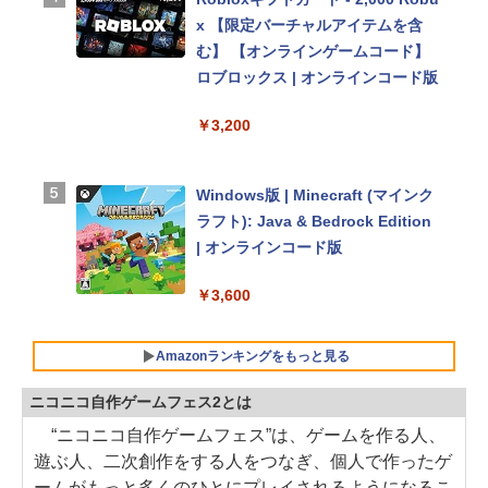
Dストレージ、12MPセンターフレ
x 【限定バーチャルアイテムを含
ームカメラ、日本語キーボード、T
む】 【オンラインゲームコード】
ouch ID - ミッドナイト
ロブロックス | オンラインコード版
￥224,800
￥3,200
【Amazon.co.jp限定】 HP ノート
Windows版 | Minecraft (マインク
パソコン 15-fd 15.6インチ 16GB
ラフト): Java & Bedrock Edition
メモリ 512GB SSD インテル Core
| オンラインコード版
5
￥3,600
￥129,800
Amazonランキングをもっと見る
FMV ノートパソコン WE1-K3 (MS
ニコニコ自作ゲームフェス2とは
365 Personal/Copilotキー搭載/Wi
n 11/15.6型/Core i5/16GB/SSD 51
“ニコニコ自作ゲームフェス”は、ゲームを作る人、
生成AIパスポート公式テキスト 第
Amazon Kindle - 目に優しい、か
2GB/ホワイト) FMVWK3E15W_A
遊ぶ人、二次創作をする人をつなぎ、個人で作ったゲ
４版
さばらない、大きな画面で読みや
Z
ームがもっと多くのひとにプレイされるようになるこ