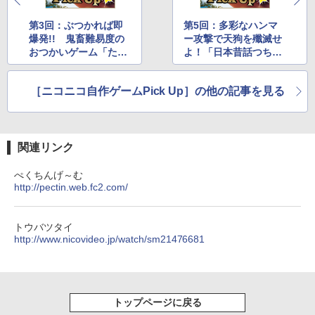
ラファイト
第3回：ぶつかれば即
第5回：多彩なハンマ
￥115,980
爆発!! 鬼畜難易度の
ー攻撃で天狗を殲滅せ
おつかいゲーム「たー
よ！「日本昔話つち太
くんのおつかい」
朗」
［ニコニコ自作ゲームPick Up］の他の記事を見る
関連リンク
ぺくちんげ～む
http://pectin.web.fc2.com/
トウバツタイ
http://www.nicovideo.jp/watch/sm21476681
トップページに戻る