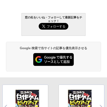
も安心 使い方 マニュアル AI副業に
広告なし、ブラック
もコンテンツ作成にもKindle出版
にも！ 非エンジニアのためのAIコ
￥22,980
窓の杜をいいね・フォローして最新記事をチ
ーディング入門シリーズ
ェック！
￥99
Amazon Kindle Colorsoft | 16GB
ストレージ、防水、7インチカラー
ディスプレイ、色調調節ライト、
FM TOWNS ハイパー・カタログ:
最大8週間持続バッテリー、広告無
Google 検索で当サイトの記事を優先表示させる
本体ハードウェア・市販ソフトウ
し、ブラック (2025年発売)
ェアのパーフェクトリストと最新
エミュレータ紹介
￥31,980
￥1,600
New Amazon Kindle Scribe Color
soft | 11インチカラーディスプレ
イ、64GBストレージ、ノート機能
搭載、明るさ自動調整、色調調節
ライト、プレミアムペン付き、グ