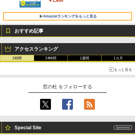
￥1,600
FMV ノートパソコン WE1-K3 (MS 365 P
￥3,600
ersonal/Copilotキー搭載/Win 11/15.6型/
Core i5/16GB/SSD 512GB/ホワイト) FM
Amazonランキングをもっと見る
VWK3E15W_AZ
おすすめ記事
￥139,880
Amazon Kindle - 目に優しい、かさばら
ない、大きな画面で読みやすい、6週間持
アクセスランキング
続バッテリー、6インチディスプレイ電子
書籍リーダー、マッチャ、16GB、広告な
1時間
24時間
1週間
1カ月
し
もっと見る
￥16,980
窓の杜 をフォローする
Kindle Paperwhite シグニチャーエディ
ション (32GB) 7インチディスプレイ、明
るさ自動調整、色調調節ライト、12週間
持続バッテリー、広告なし、メタリック
ブラック
￥27,980
Special Site