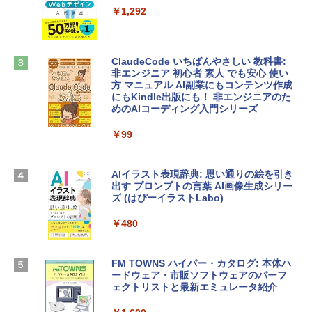
tomtoc 360°保護 15.6 16インチ パソコ
インゲームコード】 ロブロックス |オン
￥1,292
ンケース Dell NEC Lavie ASUS HP dyna
ラインコード版
book Lenovo対応
￥1,600
￥2,952
ClaudeCode いちばんやさしい 教科書:
非エンジニア 初心者 素人 でも安心 使い
方 マニュアル AI副業にもコンテンツ作成
Robloxギフトカード - 2,000 Robux 【限
にもKindle出版にも！ 非エンジニアのた
Apple 2026 MacBook Air M5チップ搭載
定バーチャルアイテムを含む】 【オンラ
めのAIコーディング入門シリーズ
13インチノートブック：AIとApple Intell
インゲームコード】 ロブロックス | オン
igence、13.6インチLiquid Retinaディ
ラインコード版
￥99
スプレイ、16GBユニファイドメモリ、1
TB SSDストレージ、12MPセンターフレ
￥3,200
ームカメラ、日本語キーボード、Touch I
D - ミッドナイト
AIイラスト表現辞典: 思い通りの絵を引き
出す プロンプトの言葉 AI画像生成シリー
Microsoft Office Home & Business 202
￥278,800
ズ (はぴーイラストLabo)
4(最新 永続版)|オンラインコード版|Wind
ows11、10/mac対応|PC2台
￥480
【Amazon.co.jp限定】 HP ノートパソコ
￥39,582
ン 15-fd 15.6インチ 16GBメモリ 512GB
SSD インテル Core 5
FM TOWNS ハイパー・カタログ: 本体ハ
ードウェア・市販ソフトウェアのパーフ
Windows版 | Minecraft (マインクラフ
￥129,800
ェクトリストと最新エミュレータ紹介
ト): Java & Bedrock Edition | オンライ
ンコード版