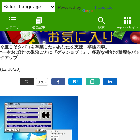
Powered by
Translate
カテゴリ
過去記事
検索
Impressサイト
今度こそタバコを卒業したいあなたを支援「卒煙四季」
“一本おばけ”の退治ごとに『グッジョブ！』、多彩な機能で禁煙をバッ
クアップ
(12/06/29)
リスト