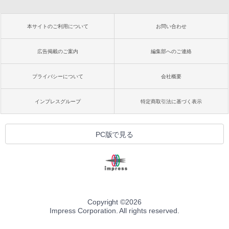
Amazon Kindle Paperwhite (16GB) 7イ
ンチディスプレイ、色調調節ライト、12
週間持続バッテリー、広告なし、ブラッ
本サイトのご利用について
お問い合わせ
ク
￥22,980
広告掲載のご案内
編集部へのご連絡
プライバシーについて
会社概要
Amazon Kindle Colorsoft | 16GBストレ
ージ、防水、7インチカラーディスプレ
イ、色調調節ライト、最大8週間持続バッ
インプレスグループ
特定商取引法に基づく表示
テリー、広告無し、ブラック (2025年発
売)
￥31,980
PC版で見る
New Amazon Kindle Scribe Colorsoft |
11インチカラーディスプレイ、64GBスト
レージ、ノート機能搭載、明るさ自動調
整、色調調節ライト、プレミアムペン付
き、グラファイト
Copyright ©
2026
Impress Corporation. All rights reserved.
￥115,980