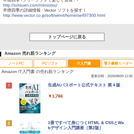
卒煙四季 -フリーソフトで楽しく禁煙！-
http://sotsuen.com/minsotsu/
卒煙四季の詳細情報 : Vector ソフトを探す！
http://www.vector.co.jp/soft/winnt/home/se497300.html
トップページに戻る
Amazon 売れ筋ランキング
ノートPC
PCソフト
IT入門書
電子書籍リーダー
Amazon IT入門書 の売れ筋ランキング
更新日時：2026/08/09 12:05
Apple 2026 MacBook Neo A18 Proチッ
Robloxギフトカード - 800 Robux 【限
生成AIパスポート公式テキスト 第４版
プ搭載13インチノートブック：AIとAppl
定バーチャルアイテムを含む】 【オンラ
e Intelligenceのために設計、Liquid Ret
インゲームコード】 ロブロックス | オン
￥1,766
inaディスプレイ、8GBユニファイドメモ
ラインコード版
リ、256GB SSDストレージ、1080p Fac
eTime HDカメラ - インディゴ
￥1,300
￥119,800
1冊ですべて身につくHTML & CSSとWe
bデザイン入門講座［第2版］
Robloxギフトカード - 1000 Robux 【限
定バーチャルアイテムを含む】 【オンラ