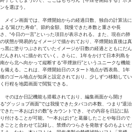
終了してしまうので、ここはもちろん［卒煙を開始する］ボタ
ンを選ぼう。
メイン画面では、卒煙開始からの経過日数、独自の計算法に
よる“延びた寿命”、節約金額、我慢できた本数と重さや長
さ、“今日の一言”といった項目が表示される。また、現在の肺
の状態が簡易的なイメージで描かれており、卒煙開始直後は真
っ黒に塗りつぶされていたイメージが日数の経過とともにだん
だんきれいに描かれていく。さらに、1年をかけて日本列島を
南から北へ向かって縦断する“卒煙旅行”というユニークな機能
も備える。これは、卒煙開始日のスタート地点が西表島、1年
後のゴール地点が知床と設定されており、少しずつ移動してい
く行程を地図画面で閲覧できる。
そのほか日記機能も搭載されており、編集画面から開け
る“グッジョブ画面”では我慢できたタバコの本数、つまり“退治
できた一本おばけの数”をカウントでき、その内容を日記に貼
り付けることが可能。“一本おばけ”と葛藤したことや毎日ので
きごとと合わせて記録し、禁煙のつらさを発散するのもよいだ