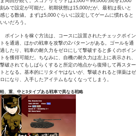
ま周回が続く。スコアリミットは1,000～99,000の間を1,000
刻みで設定が可能だ。初期状態は15,000だが、最初は長いと
感じる数値。まずは5,000ぐらいに設定してゲームに慣れると
いいだろう。
ポイントを稼ぐ方法は、コースに設置されたチェックポイン
トを通過、ほかの戦車を攻撃の2パターンがある。ゴールを通
過したり、戦車の耐久力をゼロにして撃破すると多くのポイン
トを獲得可能だ。ちなみに、自機の耐久力は左上に表示され、
撃破されてもしばらくすると所定の地点から復帰して再スター
トとなる。基本的にリタイヤはないが、撃破されると弾薬はゼ
ロになり、入手したアイテムもなくなってしまう。
軽、重、中と3タイプある戦車で異なる戦略