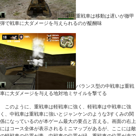
重戦車は移動は遅いが徹甲
弾で戦車に大ダメージを与えられるのが醍醐味
バランス型の中戦車は重戦
車に大ダメージを与える地対地ミサイルを撃てる
このように、重戦車は軽戦車に強く、軽戦車は中戦車に強
く、中戦車は重戦車に強いとジャンケンのような3すくみの関
係になっているのが本ゲーム最大の要点と言える。画面の右上
にはコース全体が表示されるミニマップがあるが、ここには敵
の軽戦車の位置が青、中戦車の位置が緑、重戦車の位置が赤で