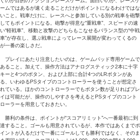
ぐのが目的のアクションレースゲーム。面白いのが、レースゲ
ームではあるが速く走ることだけがポイントになるわけではな
いこと。戦車だけに、レースへと参加している別の戦車を砲撃
してもポイントになる。砲撃が得意な“重戦車”、スピードの速
い“軽戦車”、移動と攻撃のどちらもこなせるバランス型の“中戦
車”が存在し、選ぶ戦車によってレース展開が変わってくるの
が一番の楽しさだ。
プレイにあたり注意したいのは、ゲームパッド専用ゲームで
あること。加えて、操作方法はアナログスティック2本に十字
キーと4つのボタン、および上部に合計4つのLRボタンがあ
る、いわゆるPSタイプのコントローラーを使うことが想定さ
れている。ほかのコントローラーでもボタン数が足りればプレ
イは可能だが、操作のしやすさを考えるとPSタイプのコント
ローラーを用意しておきたい。
勝利の条件は、ポイントが“スコアリミット”へ一番最初に到
達すること。ゴールも用意されているが、本作ではあくまでポ
イントが入るだけで一番にゴールしても勝利ではなく、そのま