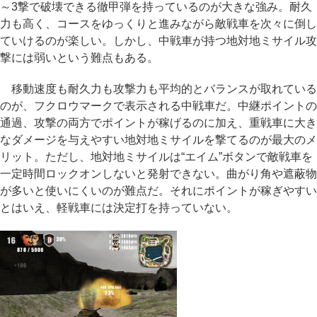
～3撃で破壊できる徹甲弾を持っているのが大きな強み。耐久
力も高く、コースをゆっくりと進みながら敵戦車を次々に倒し
ていけるのが楽しい。しかし、中戦車が持つ地対地ミサイル攻
撃には弱いという難点もある。
移動速度も耐久力も攻撃力も平均的とバランスが取れている
のが、フクロウマークで表示される中戦車だ。中継ポイントの
通過、攻撃の両方でポイントが稼げるのに加え、重戦車に大き
なダメージを与えやすい地対地ミサイルを撃てるのが最大のメ
リット。ただし、地対地ミサイルは“エイム”ボタンで敵戦車を
一定時間ロックオンしないと発射できない。曲がり角や遮蔽物
が多いと使いにくいのが難点だ。それにポイントが稼ぎやすい
とはいえ、軽戦車には決定打を持っていない。