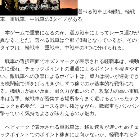
選べる戦車は8種類。軽戦
車、重戦車、中戦車の3タイプがある
本ゲームで重要になるのが、選ぶ戦車によってレース運びが
異なることだ。選べる戦車は全部で8両となっているが、その
タイプは、軽戦車、重戦車、中戦車の3つに分けられる。
戦車の選択画面でネズミマークが表示される軽戦車は、機動
力に優れ、チェックポイントの通過によるポイントを稼ぎやす
い。敵戦車への攻撃によるポイントは、威力は弱いが連射でき
る機関砲で弾をばらまき少しずつ稼ぐのが基本的な戦術にな
る。機動力が高い反面、耐久力が低いので、攻撃力の高い重戦
車は苦手。敵戦車が密集する場所をうまく避けるといったテク
ニックも必要だ。コースを走り抜けながら、敵戦車をバンバン
撃っていく気持ちよさが味わえるのが魅力。
ヘビマークで表示される重戦車は、移動速度が遅いためチェ
ックポイントでのポイント稼ぎには向かないが、軽戦車なら2