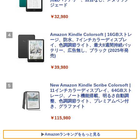
￥99
￥39,582
スプレイ、24GBユニファイドメモリ、1
ジェード
TB SSD、12MPセンターフレームカメ
ラ、Touch ID - ミッドナイト + 3年延長
￥32,980
FM TOWNS ハイパー・カタログ: 本体ハ
Robloxギフトカード - 1000 Robux 【限
AppleCare+ for 13インチMacBook Air
ードウェア・市販ソフトウェアのパーフ
定バーチャルアイテムを含む】 【オンラ
(M5)|ダウンロード版
ェクトリストと最新エミュレータ紹介
インゲームコード】 ロブロックス |オン
ラインコード版
Amazon Kindle Colorsoft | 16GBストレ
￥347,600
ージ、防水、7インチカラーディスプレ
￥1,600
イ、色調調節ライト、最大8週間持続バッ
￥1,600
テリー、広告無し、ブラック (2025年発
【Amazon.co.jp限定】 HP ノートパソコ
売)
1冊ですべて身につくHTML & CSSとWe
ン 15-fd 15.6インチ 16GBメモリ 512GB
bデザイン入門講座［第2版］
Microsoft Office Home 2024(最新 永続
SSD インテル Core 5
￥39,980
版)|オンラインコード版|Windows11、1
0/mac対応|PC2台
￥2,326
￥129,800
New Amazon Kindle Scribe Colorsoft |
￥37,224
11インチカラーディスプレイ、64GBスト
FMV ノートパソコン WE1-K3 (MS 365 P
レージ、ノート機能搭載、明るさ自動調
ersonal/Copilotキー搭載/Win 11/15.6型/
整、色調調節ライト、プレミアムペン付
Core i5/16GB/SSD 512GB/ホワイト) FM
き、グラファイト
VWK3E15W_AZ
￥115,980
￥120,000
Amazonランキングをもっと見る