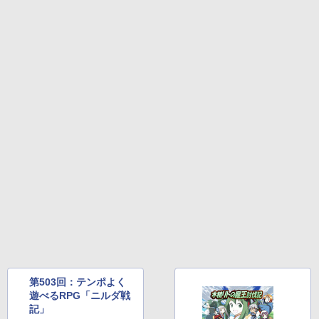
第503回：テンポよく
遊べるRPG「ニルダ戦
記」