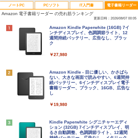
ノートPC
PCソフト
IT入門書
電子書籍リーダー
Amazon 電子書籍リーダー の売れ筋ランキング
更新日時：2026/08/07 00:05
Apple 2026 MacBook Neo A18 Proチッ
Robloxギフトカード - 800 Robux 【限
生成AIパスポート公式テキスト 第４版
Amazon Kindle Paperwhite (16GB) 7イ
プ搭載13インチノートブック：AIとAppl
定バーチャルアイテムを含む】 【オンラ
ンチディスプレイ、色調調節ライト、12
e Intelligence、Liquid Retinaディスプ
インゲームコード】 ロブロックス | オン
週間持続バッテリー、広告なし、ブラッ
￥1,766
レイ、8GBメモリ、512GB SSD、1080p
ラインコード版
ク
FaceTime HDカメラ、Touch ID - インデ
ィゴ + 3年延長 AppleCare+ for 13インチ
￥1,300
￥27,980
MacBook Neo(A18 Pro)|ダウンロード版
AIイラスト表現辞典: 思い通りの絵を引き
￥162,598
出す プロンプトの言葉 AI画像生成シリー
Robloxギフトカード - 2,000 Robux 【限
Amazon Kindle - 目に優しい、かさばら
ズ (はぴーイラストLabo)
定バーチャルアイテムを含む】 【オンラ
ない、大きな画面で読みやすい、6週間持
インゲームコード】 ロブロックス | オン
続バッテリー、6インチディスプレイ電子
tomtoc 360°保護 15.6 16インチ パソコ
ラインコード版
書籍リーダー、ブラック、16GB、広告な
￥480
ンケース Dell NEC Lavie ASUS HP dyna
し
book Lenovo対応
￥3,200
￥19,980
ClaudeCode いちばんやさしい 教科書:
￥2,952
非エンジニア 初心者 素人 でも安心 使い
方 マニュアル AI副業にもコンテンツ作成
Microsoft Office Home & Business 202
にもKindle出版にも！ 非エンジニアのた
4(最新 永続版)|オンラインコード版|Wind
Kindle Paperwhite シグニチャーエディ
めのAIコーディング入門シリーズ
Apple 2026 MacBook Air M5チップ搭載
ows11、10/mac対応|PC2台
ション (32GB) 7インチディスプレイ、明
13インチノートブック：AIとApple Intell
るさ自動調整、色調調節ライト、12週間
igence、13.6インチLiquid Retinaディ
持続バッテリー、広告なし、メタリック