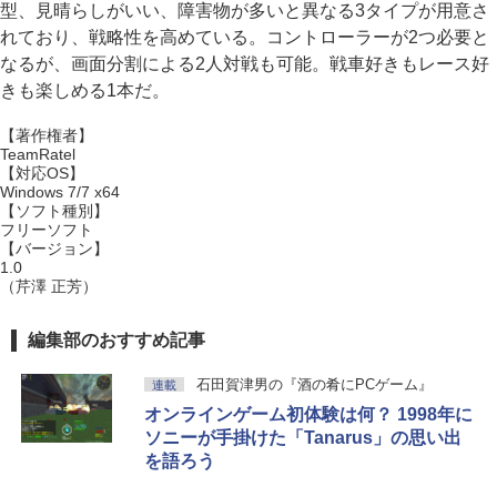
型、見晴らしがいい、障害物が多いと異なる3タイプが用意さ
れており、戦略性を高めている。コントローラーが2つ必要と
なるが、画面分割による2人対戦も可能。戦車好きもレース好
きも楽しめる1本だ。
【著作権者】
TeamRatel
【対応OS】
Windows 7/7 x64
【ソフト種別】
フリーソフト
【バージョン】
1.0
（芹澤 正芳）
編集部のおすすめ記事
石田賀津男の『酒の肴にPCゲーム』
連載
オンラインゲーム初体験は何？ 1998年に
ソニーが手掛けた「Tanarus」の思い出
を語ろう