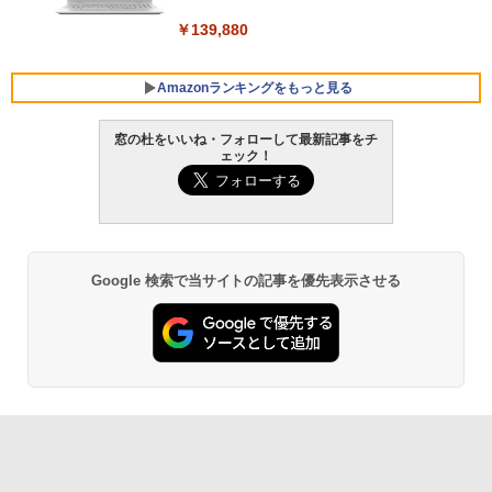
￥139,880
Amazonランキングをもっと見る
窓の杜をいいね・フォローして最新記事をチ
ェック！
Robloxギフトカード - 800 Robux 【限
生成AIパスポート公式テキスト 第４版
Amazon Kindle Paperwhite (16GB) 7イ
定バーチャルアイテムを含む】 【オンラ
ンチディスプレイ、色調調節ライト、12
インゲームコード】 ロブロックス | オン
週間持続バッテリー、広告なし、ブラッ
￥1,766
ラインコード版
ク
￥1,300
￥22,980
Google 検索で当サイトの記事を優先表示させる
AIイラスト表現辞典: 思い通りの絵を引き
出す プロンプトの言葉 AI画像生成シリー
Robloxギフトカード - 1000 Robux 【限
Amazon Kindle - 目に優しい、かさばら
ズ (はぴーイラストLabo)
定バーチャルアイテムを含む】 【オンラ
ない、大きな画面で読みやすい、6週間持
インゲームコード】 ロブロックス |オン
続バッテリー、6インチディスプレイ電子
ラインコード版
書籍リーダー、ブラック、16GB、広告な
￥480
し
￥1,600
￥16,980
ClaudeCode いちばんやさしい 教科書:
非エンジニア 初心者 素人 でも安心 使い