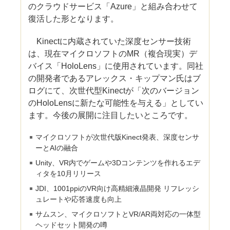
のクラウドサービス「Azure」と組み合わせて
復活した形となります。
Kinectに内蔵されていた深度センサー技術
は、現在マイクロソフトのMR（複合現実）デ
バイス「HoloLens」に使用されています。同社
の開発者であるアレックス・キップマン氏はブ
ログにて、次世代型Kinectが「次のバージョン
のHoloLensに新たな可能性を与える」としてい
ます。今後の展開に注目したいところです。
マイクロソフトが次世代版Kinect発表、深度センサ
ーとAIの融合
Unity、VR内でゲームや3Dコンテンツを作れるエデ
ィタを10月リリース
JDI、1001ppiのVR向け高精細液晶開発 リフレッシ
ュレートや応答速度も向上
サムスン、マイクロソフトとVR/AR両対応の一体型
ヘッドセット開発の噂