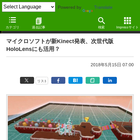
Powered by
Translate
週刊VRウォッチ
カテゴリ
過去記事
検索
Impressサイト
マイクロソフトが新Kinect発表、次世代版
HoloLensにも活用？
2018年5月15日 07:00
リスト