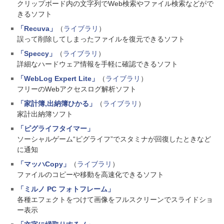
クリップボード内の文字列でWeb検索やファイル検索などがで
きるソフト
「Recuva」
（
ライブラリ
）
誤って削除してしまったファイルを復元できるソフト
「Speccy」
（
ライブラリ
）
詳細なハードウェア情報を手軽に確認できるソフト
「WebLog Expert Lite」
（
ライブラリ
）
フリーのWebアクセスログ解析ソフト
「家計簿,出納簿ひかる」
（
ライブラリ
）
家計出納簿ソフト
「ピグライフタイマー」
ソーシャルゲーム“ピグライフ”でスタミナが回復したときなど
に通知
「マッハCopy」
（
ライブラリ
）
ファイルのコピーや移動を高速化できるソフト
「ミルノ PC フォトフレーム」
各種エフェクトをつけて画像をフルスクリーンでスライドショ
ー表示