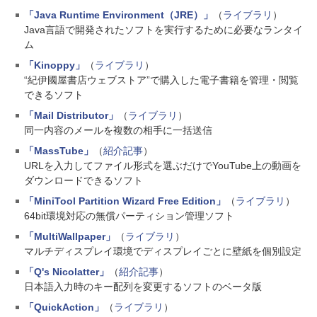
「Java Runtime Environment（JRE）」
（
ライブラリ
）
Java言語で開発されたソフトを実行するために必要なランタイ
ム
「Kinoppy」
（
ライブラリ
）
“紀伊國屋書店ウェブストア”で購入した電子書籍を管理・閲覧
できるソフト
「Mail Distributor」
（
ライブラリ
）
同一内容のメールを複数の相手に一括送信
「MassTube」
（
紹介記事
）
URLを入力してファイル形式を選ぶだけでYouTube上の動画を
ダウンロードできるソフト
「MiniTool Partition Wizard Free Edition」
（
ライブラリ
）
64bit環境対応の無償パーティション管理ソフト
「MultiWallpaper」
（
ライブラリ
）
マルチディスプレイ環境でディスプレイごとに壁紙を個別設定
「Q's Nicolatter」
（
紹介記事
）
日本語入力時のキー配列を変更するソフトのベータ版
「QuickAction」
（
ライブラリ
）