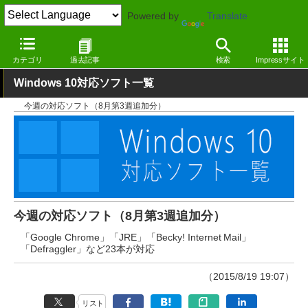
Powered by
Translate
窓の杜
その他の話題
トピック
アップデート
カテゴリ
過去記事
検索
Impressサイト
Windows 10対応ソフト一覧
今週の対応ソフト（8月第3週追加分）
今週の対応ソフト（8月第3週追加分）
「Google Chrome」「JRE」「Becky! Internet Mail」
「Defraggler」など23本が対応
（2015/8/19 19:07）
リスト