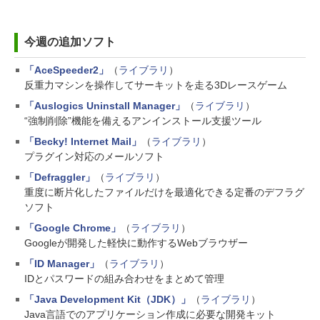
今週の追加ソフト
「AceSpeeder2」
（
ライブラリ
）
反重力マシンを操作してサーキットを走る3Dレースゲーム
「Auslogics Uninstall Manager」
（
ライブラリ
）
“強制削除”機能を備えるアンインストール支援ツール
「Becky! Internet Mail」
（
ライブラリ
）
プラグイン対応のメールソフト
「Defraggler」
（
ライブラリ
）
重度に断片化したファイルだけを最適化できる定番のデフラグ
ソフト
「Google Chrome」
（
ライブラリ
）
Googleが開発した軽快に動作するWebブラウザー
「ID Manager」
（
ライブラリ
）
IDとパスワードの組み合わせをまとめて管理
「Java Development Kit（JDK）」
（
ライブラリ
）
Java言語でのアプリケーション作成に必要な開発キット