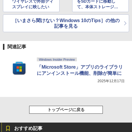
ードウェア・市販ソフトウェアのパーフ
ワイヤレスで外部ディ
をSDカードに移動し
￥31,980
ェクトリストと最新エミュレータ紹介
スプレイに映したい
て、本体ストレージの
空き容量を確保する
￥1,600
［いまさら聞けない？Windows 10のTips］の他の
New Amazon Kindle Scribe Colorsoft |
記事を見る
11インチカラーディスプレイ、64GBスト
レージ、ノート機能搭載、明るさ自動調
整、色調調節ライト、プレミアムペン付
き、グラファイト
関連記事
￥115,980
Windows Insider Preview
「Microsoft Store」アプリのライブラリ
にアンインストール機能、削除が簡単に
2025年12月17日
トップページに戻る
おすすめ記事