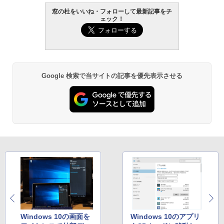
AIイラスト表現辞典: 思い通りの絵を引き
窓の杜をいいね・フォローして最新記事をチ
出す プロンプトの言葉 AI画像生成シリー
Amazon Kindle - 目に優しい、かさばら
ェック！
ズ (はぴーイラストLabo)
ない、大きな画面で読みやすい、6週間持
続バッテリー、6インチディスプレイ電子
書籍リーダー、マッチャ、16GB、広告な
￥480
し
￥16,980
ClaudeCode いちばんやさしい 教科書:
Google 検索で当サイトの記事を優先表示させる
非エンジニア 初心者 素人 でも安心 使い
方 マニュアル AI副業にもコンテンツ作成
にもKindle出版にも！ 非エンジニアのた
Kindle Paperwhite シグニチャーエディ
めのAIコーディング入門シリーズ
ション (32GB) 7インチディスプレイ、明
るさ自動調整、色調調節ライト、12週間
持続バッテリー、広告なし、メタリック
￥99
ブラック
￥27,980
1冊ですべて身につくHTML & CSSとWe
bデザイン入門講座［第2版］
Amazon Kindle Colorsoft | 16GBストレ
￥1,292
ージ、防水、7インチカラーディスプレ
イ、色調調節ライト、最大8週間持続バッ
テリー、広告無し、ブラック (2025年発
売)
Windows 10の画面を
Windows 10のアプリ
FM TOWNS ハイパー・カタログ: 本体ハ