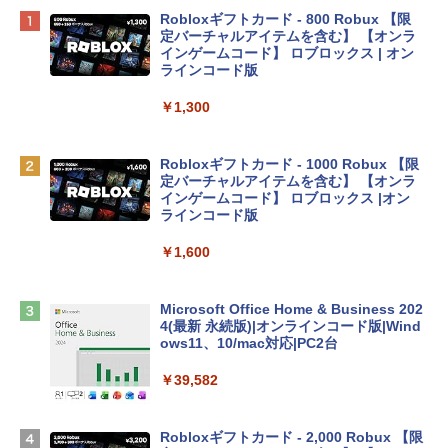
Apple 2026 MacBook Neo A18 Proチッ
Robloxギフトカード - 800 Robux 【限
プ搭載13インチノートブック：AIとAppl
定バーチャルアイテムを含む】 【オンラ
e Intelligenceのために設計、Liquid Ret
インゲームコード】 ロブロックス | オン
inaディスプレイ、8GBユニファイドメモ
ラインコード版
リ、512GB SSDストレージ、1080p Fac
eTime HDカメラ、Touch ID - シルバー
￥1,300
￥131,111
Robloxギフトカード - 1000 Robux 【限
定バーチャルアイテムを含む】 【オンラ
tomtoc 360°保護 15.6 16インチ パソコ
インゲームコード】 ロブロックス |オン
ンケース Dell NEC Lavie ASUS HP dyna
ラインコード版
book Lenovo対応
￥1,600
￥2,952
Microsoft Office Home & Business 202
Apple 2026 MacBook Air M5チップ搭載
4(最新 永続版)|オンラインコード版|Wind
13インチノートブック：AIとApple Intell
ows11、10/mac対応|PC2台
igence、13.6インチLiquid Retinaディ
スプレイ、16GBユニファイドメモリ、1
￥39,582
TB SSDストレージ、12MPセンターフレ
ームカメラ、日本語キーボード、Touch I
D - ミッドナイト
Robloxギフトカード - 2,000 Robux 【限