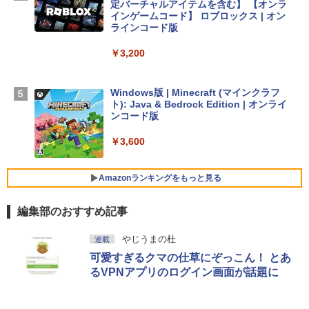
定バーチャルアイテムを含む】 【オンラ
￥278,800
インゲームコード】 ロブロックス | オン
ラインコード版
【Amazon.co.jp限定】 HP ノートパソコ
￥3,200
ン 15-fd 15.6インチ 16GBメモリ 512GB
SSD インテル Core 5
Windows版 | Minecraft (マインクラフ
￥129,800
ト): Java & Bedrock Edition | オンライ
ンコード版
FMV ノートパソコン WE1-K3 (MS 365 P
￥3,600
ersonal/Copilotキー搭載/Win 11/15.6型/
Core i5/16GB/SSD 512GB/ホワイト) FM
VWK3E15W_AZ
Amazonランキングをもっと見る
￥139,880
編集部のおすすめ記事
生成AIパスポート公式テキスト 第４版
Amazon Kindle Paperwhite (16GB) 7イ
やじうまの杜
連載
ンチディスプレイ、色調調節ライト、12
可愛すぎるクマの仕草にぞっこん！ とあ
週間持続バッテリー、広告なし、ブラッ
￥1,766
ク
るVPNアプリのログイン画面が話題に
￥22,980