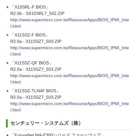
「X10SRL-F BIOS」
R2.0b - SX10SRL7_502.ZIP
http://www.supermicro.com.tw/ResourceApps/BIOS_IPMI_Inte
l.html
「X11SSZ-F BIOS」
R2.0a - X11SSZ7_503.ZIP
http://www.supermicro.com.tw/ResourceApps/BIOS_IPMI_Inte
l.html
「X11SSZ-QF BIOS」
R2.0a - X11SSZ7_503.ZIP
http://www.supermicro.com.tw/ResourceApps/BIOS_IPMI_Inte
l.html
「X11SSZ-TLN4F BIOS」
R2.0a - X11SSZ7_503.ZIP
http://www.supermicro.com.tw/ResourceApps/BIOS_IPMI_Inte
l.html
センチュリー・システムズ（株）
「FutureNet MA-E300シリーズ ファームウェア」