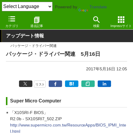
Powered by
Translate
窓の杜
その他の話題
トピック
アップデート
カテゴリ
過去記事
検索
Impressサイト
アップデート情報
パッケージ・ドライバー関連
パッケージ・ドライバー関連 5月16日
2017年5月16日 12:05
リスト
Super Micro Computer
「X10SRI-F BIOS」
R2.0b - SX10SRI7_502.ZIP
http://www.supermicro.com.tw/ResourceApps/BIOS_IPMI_Inte
l.html