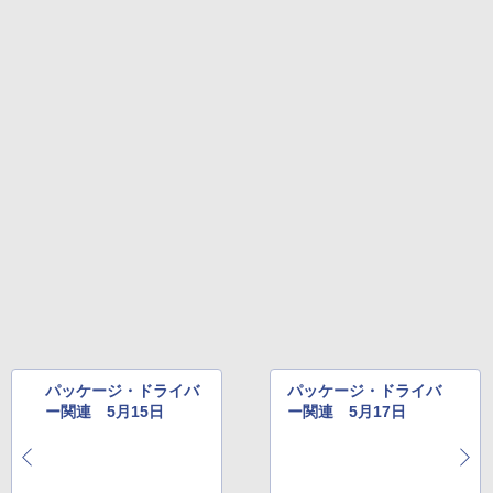
￥32,980
Amazon Kindle Colorsoft | 16GBストレ
ージ、防水、7インチカラーディスプレ
イ、色調調節ライト、最大8週間持続バッ
テリー、広告無し、ブラック (2025年発
売)
￥39,980
New Amazon Kindle Scribe Colorsoft |
11インチカラーディスプレイ、64GBスト
レージ、ノート機能搭載、明るさ自動調
整、色調調節ライト、プレミアムペン付
き、グラファイト
￥115,980
パッケージ・ドライバ
パッケージ・ドライバ
ー関連 5月15日
ー関連 5月17日