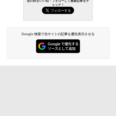
窓の杜をいいね・フォローして最新記事をチ
ェック！
￥119,800
Amazon Kindle Paperwhite (16GB) 7イ
ンチディスプレイ、色調調節ライト、12
週間持続バッテリー、広告なし、ブラッ
ク
￥27,980
Google 検索で当サイトの記事を優先表示させる
Amazon Kindle - 目に優しい、かさばら
ない、大きな画面で読みやすい、6週間持
続バッテリー、6インチディスプレイ電子
書籍リーダー、ブラック、16GB、広告な
し
￥19,980
Kindle Paperwhite シグニチャーエディ
ション (32GB) 7インチディスプレイ、明
るさ自動調整、色調調節ライト、12週間
持続バッテリー、広告なし、メタリック
ブラック