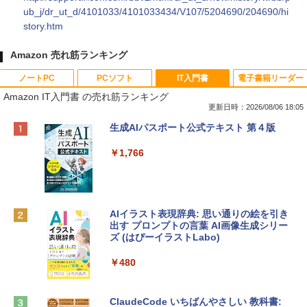
ub_j/dr_ut_d/4101033/4101033434/V107/5204690/204690/hi
story.htm
Amazon 売れ筋ランキング
ノートPC
PCソフト
IT入門書
電子書籍リーダー
Amazon IT入門書 の売れ筋ランキング
更新日時：2026/08/06 18:05
Apple 2026 MacBook Neo A18 Proチッ
Robloxギフトカード - 800 Robux 【限
生成AIパスポート公式テキスト 第４版
プ搭載13インチノートブック：AIとAppl
定バーチャルアイテムを含む】 【オンラ
e Intelligenceのために設計、Liquid Ret
インゲームコード】 ロブロックス | オン
￥1,766
inaディスプレイ、8GBユニファイドメモ
ラインコード版
リ、512GB SSDストレージ、1080p Fac
eTime HDカメラ、Touch ID - インディ
￥1,300
ゴ
AIイラスト表現辞典: 思い通りの絵を引き
￥137,800
出す プロンプトの言葉 AI画像生成シリー
Microsoft Office Home & Business 202
ズ (はぴーイラストLabo)
4(最新 永続版)|オンラインコード版|Wind
ows11、10/mac対応|PC2台
tomtoc 360°保護 15.6 16インチ パソコ
￥480
ンケース Dell NEC Lavie ASUS HP dyna
￥39,582
book Lenovo対応
ClaudeCode いちばんやさしい 教科書: