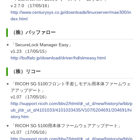
v 2.7.0 （17/05/16）
http://www.centurysys.co.jp/downloads/linuxserver/mae300/in
dex.html
（株）バッファロー
「SecureLock Manager Easy」
v1.23 （17/05/15）
http://buffalo.jp/download/driver/hd/slmeasy.html
（株）リコー
「RICOH SG 5100フロント手差しモデル用本体ファームウェ
アアップデート」
v1.07 （17/05/16）
http://support.ricoh.com/bbv2/html/dr_ut_d/new/history/w/bb/p
ub_j/dr_ut_d/4101033/4101033435/V107/5204691/204691/hi
story.htm
「RICOH SG 5100用本体ファームウェアアップデート」
v1.07 （17/05/16）
http://support.ricoh.com/bbv2/html/dr_ut_d/new/history/w/bb/p