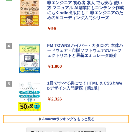
￥2,952
非エンジニア 初心者 素人 でも安心 使い
Robloxギフトカード - 2,000 Robux 【限
方 マニュアル AI副業にもコンテンツ作成
定バーチャルアイテムを含む】 【オンラ
にもKindle出版にも！ 非エンジニアのた
インゲームコード】 ロブロックス | オン
めのAIコーディング入門シリーズ
Apple 2026 MacBook Air M5チップ搭載
ラインコード版
13インチノートブック：AIとApple Intell
igence、13.6インチLiquid Retinaディ
￥99
￥3,200
スプレイ、24GBユニファイドメモリ、1
TB SSDストレージ、12MPセンターフレ
ームカメラ、日本語キーボード、Touch I
FM TOWNS ハイパー・カタログ: 本体ハ
Robloxギフトカード - 1000 Robux 【限
D - ミッドナイト
ードウェア・市販ソフトウェアのパーフ
定バーチャルアイテムを含む】 【オンラ
ェクトリストと最新エミュレータ紹介
インゲームコード】 ロブロックス |オン
￥314,800
ラインコード版
￥1,600
￥1,600
【Amazon.co.jp限定】 HP ノートパソコ
ン 15-fd 15.6インチ 16GBメモリ 512GB
1冊ですべて身につくHTML & CSSとWe
SSD インテル Core 5
bデザイン入門講座［第2版］
Microsoft Office Home 2024(最新 永続
版)|オンラインコード版|Windows11、1
￥129,800
0/mac対応|PC2台
￥2,326
￥37,224
FMV ノートパソコン WE1-K3 (MS 365 P
ersonal/Copilotキー搭載/Win 11/15.6型/
Amazonランキングをもっと見る
Core i5/16GB/SSD 512GB/ホワイト) FM
VWK3E15W_AZ