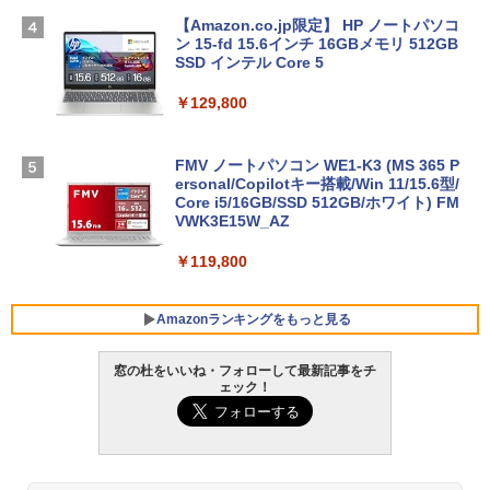
【Amazon.co.jp限定】 HP ノートパソコ
ン 15-fd 15.6インチ 16GBメモリ 512GB
SSD インテル Core 5
￥129,800
FMV ノートパソコン WE1-K3 (MS 365 P
ersonal/Copilotキー搭載/Win 11/15.6型/
Core i5/16GB/SSD 512GB/ホワイト) FM
VWK3E15W_AZ
￥119,800
Amazonランキングをもっと見る
窓の杜をいいね・フォローして最新記事をチ
ェック！
Xbox プリペイドカード 10,000円 デジタ
生成AIパスポート公式テキスト 第４版
Amazon Kindle Paperwhite (16GB) 7イ
ルコード 【旧 Xbox ギフトカード】 [オ
ンチディスプレイ、色調調節ライト、12
ンラインコード]
週間持続バッテリー、広告なし、ブラッ
￥1,766
ク
￥10,000