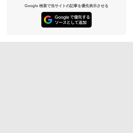
￥27,980
Google 検索で当サイトの記事を優先表示させる
AIイラスト表現辞典: 思い通りの絵を引き
Robloxギフトカード - 800 Robux 【限
出す プロンプトの言葉 AI画像生成シリー
定バーチャルアイテムを含む】 【オンラ
Amazon Kindle - 目に優しい、かさばら
ズ (はぴーイラストLabo)
インゲームコード】 ロブロックス | オン
ない、大きな画面で読みやすい、6週間持
ラインコード版
続バッテリー、6インチディスプレイ電子
書籍リーダー、ブラック、16GB、広告な
￥99
し
￥1,300
￥19,980
ClaudeCode いちばんやさしい 教科書:
非エンジニア 初心者 素人 でも安心 使い
Microsoft Office Home & Business 202
方 マニュアル AI副業にもコンテンツ作成
4(最新 永続版)|オンラインコード版|Wind
にもKindle出版にも！ 非エンジニアのた
ows11、10/mac対応|PC2台
Kindle Paperwhite シグニチャーエディ
めのAIコーディング入門シリーズ
ション (32GB) 7インチディスプレイ、明
るさ自動調整、色調調節ライト、12週間
￥39,582
持続バッテリー、広告なし、メタリック
￥99
ブラック
Robloxギフトカード - 2,000 Robux 【限
￥32,980
FM TOWNS ハイパー・カタログ: 本体ハ
定バーチャルアイテムを含む】 【オンラ
ードウェア・市販ソフトウェアのパーフ
インゲームコード】 ロブロックス | オン
ェクトリストと最新エミュレータ紹介
ラインコード版
Amazon Kindle Colorsoft | 16GBストレ
ージ、防水、7インチカラーディスプレ
￥1,600
￥3,200
イ、色調調節ライト、最大8週間持続バッ
テリー、広告無し、ブラック (2025年発