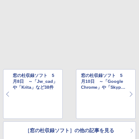
売)
1冊ですべて身につくHTML & CSSとWe
Robloxギフトカード - 1000 Robux 【限
bデザイン入門講座［第2版］
定バーチャルアイテムを含む】 【オンラ
￥39,980
インゲームコード】 ロブロックス |オン
ラインコード版
￥2,326
New Amazon Kindle Scribe Colorsoft |
￥1,600
11インチカラーディスプレイ、64GBスト
レージ、ノート機能搭載、明るさ自動調
整、色調調節ライト、プレミアムペン付
き、グラファイト
￥115,980
窓の杜収録ソフト 5
窓の杜収録ソフト 5
月8日 ～「Jw_cad」
月10日 ～「Google
や「Krita」など38件
Chrome」や「Skyp
e」など
［窓の杜収録ソフト］の他の記事を見る