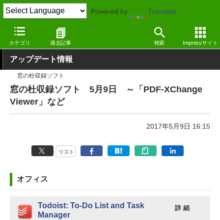
Powered by
Translate
窓の杜
その他の話題
トピック
アップデート
カテゴリ
過去記事
検索
Impressサイト
アップデート情報
窓の杜収録ソフト
窓の杜収録ソフト 5月9日 ～「PDF-XChange
Viewer」など
2017年5月9日 16:15
リスト
オフィス
Todoist: To-Do List and Task
詳 細
Manager