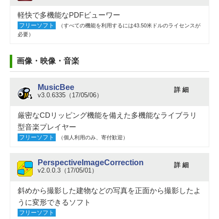
軽快で多機能なPDFビューワー
フリーソフト
（すべての機能を利用するには43.50米ドルのライセンスが
必要）
画像・映像・音楽
MusicBee
詳 細
v3.0.6335（17/05/06）
厳密なCDリッピング機能を備えた多機能なライブラリ
型音楽プレイヤー
フリーソフト
（個人利用のみ、寄付歓迎）
PerspectiveImageCorrection
詳 細
v2.0.0.3（17/05/01）
斜めから撮影した建物などの写真を正面から撮影したよ
うに変形できるソフト
フリーソフト