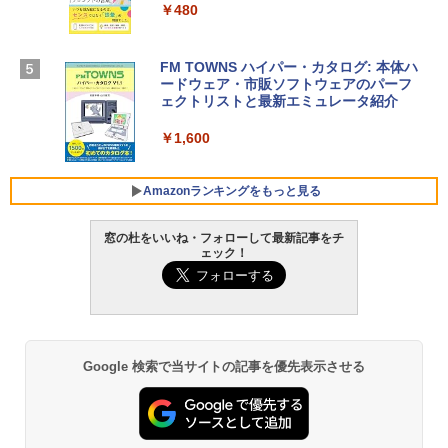
￥480
【Amazon.co.jp限定】 HP ノートパソコ
￥39,582
ン 15-fd 15.6インチ 16GBメモリ 512GB
SSD インテル Core 5
FM TOWNS ハイパー・カタログ: 本体ハ
ードウェア・市販ソフトウェアのパーフ
Windows版 | Minecraft (マインクラフ
￥129,800
ェクトリストと最新エミュレータ紹介
ト): Java & Bedrock Edition | オンライ
ンコード版
￥1,600
FMV ノートパソコン WE1-K3 (MS 365 P
￥3,600
ersonal/Copilotキー搭載/Win 11/15.6型/
Core i5/16GB/SSD 512GB/ホワイト) FM
Amazonランキングをもっと見る
VWK3E15W_AZ
窓の杜をいいね・フォローして最新記事をチ
￥139,880
ェック！
Amazon Kindle - 目に優しい、かさばら
ない、大きな画面で読みやすい、6週間持
続バッテリー、6インチディスプレイ電子
書籍リーダー、マッチャ、16GB、広告な
し
Google 検索で当サイトの記事を優先表示させる
￥16,980
Kindle Paperwhite シグニチャーエディ