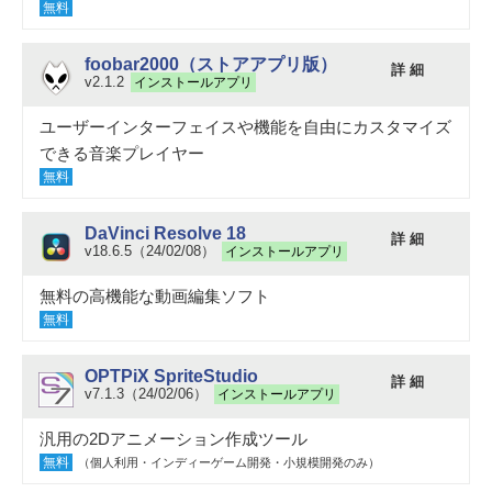
無料
foobar2000（ストアアプリ版）
詳 細
v2.1.2
インストールアプリ
ユーザーインターフェイスや機能を自由にカスタマイズ
できる音楽プレイヤー
無料
DaVinci Resolve 18
詳 細
v18.6.5（24/02/08）
インストールアプリ
無料の高機能な動画編集ソフト
無料
OPTPiX SpriteStudio
詳 細
v7.1.3（24/02/06）
インストールアプリ
汎用の2Dアニメーション作成ツール
無料
（個人利用・インディーゲーム開発・小規模開発のみ）