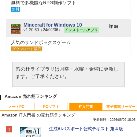
無料で多機能なRPG制作ソフト
無料
Minecraft for Windows 10
詳 細
v1.20.60（24/02/06）
インストールアプリ
人気のサンドボックスゲーム
ダウンロード販売
窓の杜ライブラリは月曜・水曜・金曜に更新し
ます。ご了承ください。
Amazon 売れ筋ランキング
ノートPC
PCソフト
IT入門書
電子書籍リーダー
Amazon IT入門書 の売れ筋ランキング
更新日時：2026/08/09 18:05
Apple 2026 MacBook Neo A18 Proチッ
Robloxギフトカード - 800 Robux 【限
生成AIパスポート公式テキスト 第４版
プ搭載13インチノートブック：AIとAppl
定バーチャルアイテムを含む】 【オンラ