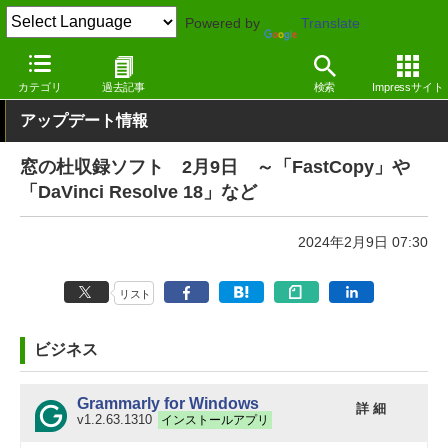
Powered by
Translate
窓の杜
その他の話題
トピック
アップデート
カテゴリ
過去記事
検索
Impressサイト
アップデート情報
窓の杜収録ソフト 2月9日 ～「FastCopy」や
「DaVinci Resolve 18」など
2024年2月9日 07:30
リスト
ビジネス
Grammarly for Windows
詳 細
v1.2.63.1310
インストールアプリ