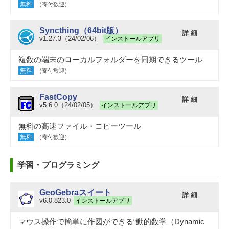
無料
（寄付歓迎）
Syncthing（64bit版）
詳 細
v1.27.3（24/02/06）
インストールアプリ
複数の端末のローカルフォルダーを同期できるツール
無料
（寄付歓迎）
FastCopy
詳 細
v5.6.0（24/02/05）
インストールアプリ
無料の高速ファイル・コピーツール
無料
（寄付歓迎）
学習・プログラミング
GeoGebraスイート
詳 細
v6.0.823.0
インストールアプリ
マウス操作で簡単に作図ができる“動的数学（Dynamic