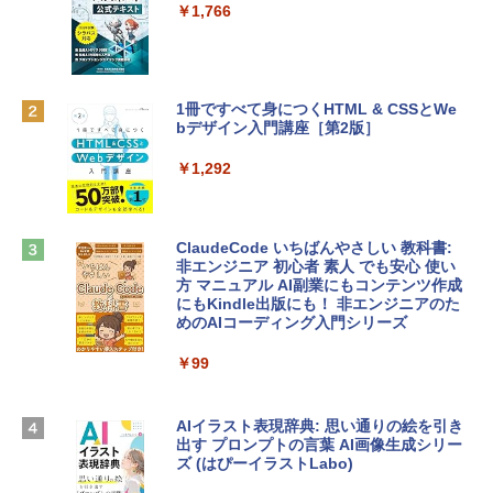
e Intelligenceのために設計、Liquid Ret
インゲームコード】 ロブロックス | オン
￥1,766
inaディスプレイ、8GBユニファイドメモ
ラインコード版
リ、256GB SSDストレージ、1080p Fac
eTime HDカメラ - インディゴ
￥1,300
￥113,748
1冊ですべて身につくHTML & CSSとWe
bデザイン入門講座［第2版］
Robloxギフトカード - 1000 Robux 【限
定バーチャルアイテムを含む】 【オンラ
tomtoc 360°保護 15.6 16インチ パソコ
インゲームコード】 ロブロックス |オン
￥1,292
ンケース Dell NEC Lavie ASUS HP dyna
ラインコード版
book Lenovo対応
￥1,600
￥2,952
ClaudeCode いちばんやさしい 教科書:
非エンジニア 初心者 素人 でも安心 使い
方 マニュアル AI副業にもコンテンツ作成
Robloxギフトカード - 2,000 Robux 【限
にもKindle出版にも！ 非エンジニアのた
Apple 2026 MacBook Air M5チップ搭載
定バーチャルアイテムを含む】 【オンラ
めのAIコーディング入門シリーズ
13インチノートブック：AIとApple Intell
インゲームコード】 ロブロックス | オン
igence、13.6インチLiquid Retinaディ
ラインコード版
￥99
スプレイ、16GBユニファイドメモリ、1
TB SSDストレージ、12MPセンターフレ
￥3,200
ームカメラ、日本語キーボード、Touch I
D - ミッドナイト
AIイラスト表現辞典: 思い通りの絵を引き
出す プロンプトの言葉 AI画像生成シリー
Microsoft Office Home & Business 202
￥278,800
ズ (はぴーイラストLabo)
4(最新 永続版)|オンラインコード版|Wind
ows11、10/mac対応|PC2台