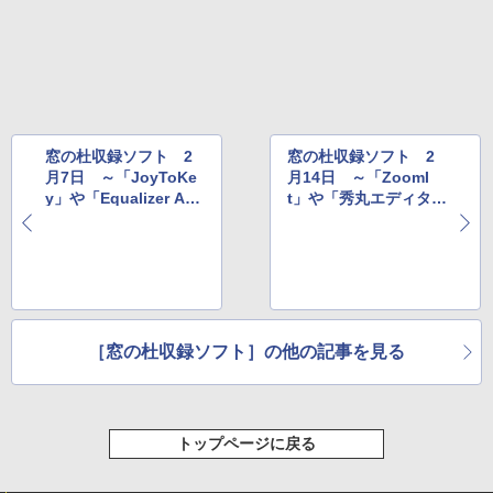
New Amazon Kindle Scribe Colorsoft |
11インチカラーディスプレイ、64GBスト
レージ、ノート機能搭載、明るさ自動調
整、色調調節ライト、プレミアムペン付
き、グラファイト
￥115,980
窓の杜収録ソフト 2
窓の杜収録ソフト 2
月7日 ～「JoyToKe
月14日 ～「ZoomI
y」や「Equalizer AP
t」や「秀丸エディタ」
O」など
など
［窓の杜収録ソフト］の他の記事を見る
トップページに戻る