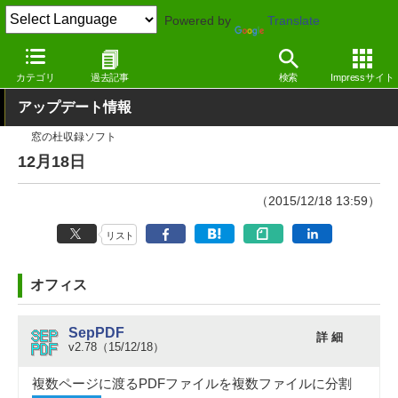
Powered by
Translate
窓の杜
その他の話題
トピック
アップデート
カテゴリ
過去記事
検索
Impressサイト
アップデート情報
窓の杜収録ソフト
12月18日
（2015/12/18 13:59）
リスト
オフィス
SepPDF
詳 細
v2.78（15/12/18）
複数ページに渡るPDFファイルを複数ファイルに分割