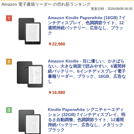
Amazon 電子書籍リーダー の売れ筋ランキング
更新日時：2026/08/08 06:05
Apple 2026 MacBook Neo A18 Proチッ
Robloxギフトカード - 800 Robux 【限
生成AIパスポート公式テキスト 第４版
Amazon Kindle Paperwhite (16GB) 7イ
プ搭載13インチノートブック：AIとAppl
定バーチャルアイテムを含む】 【オンラ
ンチディスプレイ、色調調節ライト、12
e Intelligence、Liquid Retinaディスプ
インゲームコード】 ロブロックス | オン
週間持続バッテリー、広告なし、ブラッ
￥1,766
レイ、8GBメモリ、512GB SSD、1080p
ラインコード版
ク
FaceTime HDカメラ、Touch ID - インデ
ィゴ + 3年延長 AppleCare+ for 13インチ
￥1,300
￥22,980
MacBook Neo(A18 Pro)|ダウンロード版
AIイラスト表現辞典: 思い通りの絵を引き
￥162,598
出す プロンプトの言葉 AI画像生成シリー
Robloxギフトカード - 1000 Robux 【限
Amazon Kindle - 目に優しい、かさばら
ズ (はぴーイラストLabo)
定バーチャルアイテムを含む】 【オンラ
ない、大きな画面で読みやすい、6週間持
インゲームコード】 ロブロックス |オン
続バッテリー、6インチディスプレイ電子
tomtoc 360°保護 15.6 16インチ パソコ
ラインコード版
書籍リーダー、ブラック、16GB、広告な
￥480
ンケース Dell NEC Lavie ASUS HP dyna
し
book Lenovo対応
￥1,600
￥16,980
ClaudeCode いちばんやさしい 教科書:
￥2,952
非エンジニア 初心者 素人 でも安心 使い
方 マニュアル AI副業にもコンテンツ作成
Microsoft Office Home & Business 202
にもKindle出版にも！ 非エンジニアのた
4(最新 永続版)|オンラインコード版|Wind
Kindle Paperwhite シグニチャーエディ
めのAIコーディング入門シリーズ
Apple 2026 MacBook Air M5チップ搭載
ows11、10/mac対応|PC2台
ション (32GB) 7インチディスプレイ、明
13インチノートブック：AIとApple Intell
るさ自動調整、色調調節ライト、12週間
igence、13.6インチLiquid Retinaディ
持続バッテリー、広告なし、メタリック
￥99
￥39,582
スプレイ、16GBユニファイドメモリ、1
ブラック