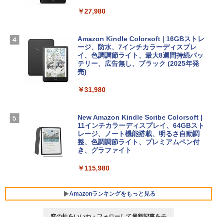
TB SSDストレージ、12MPセンターフレ
ームカメラ、日本語キーボード、Touch I
￥27,980
1冊ですべて身につくHTML & CSSとWe
Robloxギフトカード - 2,000 Robux 【限
D - シルバー
bデザイン入門講座［第2版］
定バーチャルアイテムを含む】 【オンラ
インゲームコード】 ロブロックス | オン
￥261,414
ラインコード版
Amazon Kindle Colorsoft | 16GBストレ
￥1,292
ージ、防水、7インチカラーディスプレ
イ、色調調節ライト、最大8週間持続バッ
￥3,200
【Amazon.co.jp限定】 HP ノートパソコ
テリー、広告無し、ブラック (2025年発
ン 15-fd 15.6インチ 16GBメモリ 512GB
売)
FM TOWNS ハイパー・カタログ: 本体ハ
SSD インテル Core 5
ードウェア・市販ソフトウェアのパーフ
Windows版 | Minecraft (マインクラフ
￥31,980
ェクトリストと最新エミュレータ紹介
ト): Java & Bedrock Edition | オンライ
￥129,800
ンコード版
￥1,600
New Amazon Kindle Scribe Colorsoft |
￥3,600
FMV ノートパソコン WE1-K3 (MS 365 P
11インチカラーディスプレイ、64GBスト
ersonal/Copilotキー搭載/Win 11/15.6型/
レージ、ノート機能搭載、明るさ自動調
Core i5/16GB/SSD 512GB/ホワイト) FM
整、色調調節ライト、プレミアムペン付
VWK3E15W_AZ
き、グラファイト
￥139,880
￥115,980
Amazonランキングをもっと見る
窓の杜をいいね・フォローして最新記事をチ