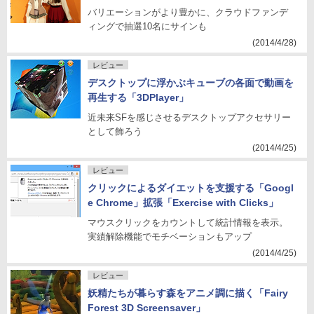
バリエーションがより豊かに、クラウドファンデ
ィングで抽選10名にサインも
(2014/4/28)
レビュー
デスクトップに浮かぶキューブの各面で動画を
再生する「3DPlayer」
近未来SFを感じさせるデスクトップアクセサリー
として飾ろう
(2014/4/25)
レビュー
クリックによるダイエットを支援する「Googl
e Chrome」拡張「Exercise with Clicks」
マウスクリックをカウントして統計情報を表示。
実績解除機能でモチベーションもアップ
(2014/4/25)
レビュー
妖精たちが暮らす森をアニメ調に描く「Fairy
Forest 3D Screensaver」