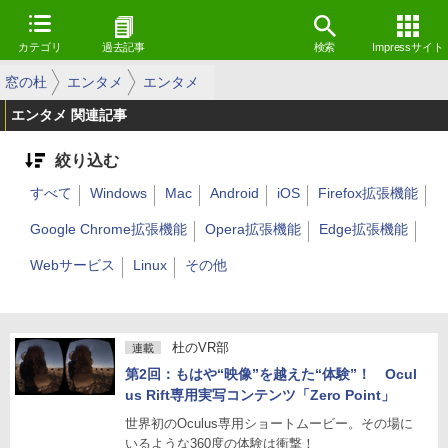
カテゴリ
過去記事
検索
Impressサイト
窓の杜
エンタメ
エンタメ
エンタメ 関連記事
絞り込む
すべて
Windows
Mac
Android
iOS
Firefox拡張機能
Google Chrome拡張機能
Opera拡張機能
Edge拡張機能
Webサービス
Linux
その他
杜のVR部
連載
第2回：もはや“映像”を越えた“体験”！ Ocul
us Rift専用実写コンテンツ「Zero Point」
世界初のOculus専用ショートムービー。その場に
いるような360度の体験は衝撃！