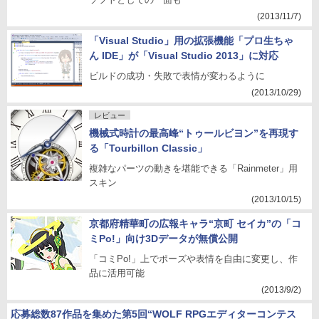
(2013/11/7)
「Visual Studio」用の拡張機能「プロ生ちゃ
ん IDE」が「Visual Studio 2013」に対応
ビルドの成功・失敗で表情が変わるように
(2013/10/29)
レビュー
機械式時計の最高峰“トゥールビヨン”を再現す
る「Tourbillon Classic」
複雑なパーツの動きを堪能できる「Rainmeter」用
スキン
(2013/10/15)
京都府精華町の広報キャラ“京町 セイカ”の「コ
ミPo!」向け3Dデータが無償公開
「コミPo!」上でポーズや表情を自由に変更し、作
品に活用可能
(2013/9/2)
応募総数87作品を集めた第5回“WOLF RPGエディターコンテス