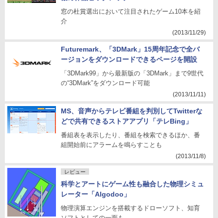
窓の杜賞選出において注目されたゲーム10本を紹
介
(2013/11/29)
Futuremark、「3DMark」15周年記念で全バ
ージョンをダウンロードできるページを開設
「3DMark99」から最新版の「3DMark」まで9世代
の“3DMark”をダウンロード可能
(2013/11/11)
MS、音声からテレビ番組を判別してTwitterな
どで共有できるストアアプリ「テレBing」
番組表を表示したり、番組を検索できるほか、番
組開始前にアラームを鳴らすことも
(2013/11/8)
レビュー
科学とアートにゲーム性も融合した物理シミュ
レーター「Algodoo」
物理演算エンジンを搭載するドローソフト、知育
ソフトとしての一面も