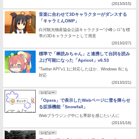
(2013/3/15)
音楽に合わせて3Dキャラクターがダンスする
「キャラミんOMP」
白河観光物産協会公認キャラクター“小峰シロ”を標
準の3Dキャラクターとして用意
(2013/2/27)
標準で「棒読みちゃん」と連携して台詞を読み
上げ可能になった「Apricot」v6.53
“Twitter API”v1.1に対応したほか、Windows 8にも
対応
(2013/2/21)
レビュー
「Opera」で表示したWebページに雪を降らせ
る拡張機能「Snowfall」
Webブラウジング中にも季節を感じたい人に
(2013/1/16)
レビュー