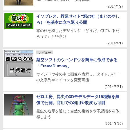
(2014/4/2)
イソプレス、捏造サイト“窓の社（まどのやし
ろ）”を基本に立ち返り公開
窓の杜を模したデザインに『どうだ、似ているだ
ろう？』と得意げ
(2014/4/1)
レビュー
架空ソフトのウィンドウを簡単に作成できる
「FrameDummy」
ウィンドウ枠の中に画像を表示し、タイトルバー
の文字列やアイコンを変更可能
(2014/3/31)
ゼロ工房、昆虫の3Dモデルデータ15種類を無
償で公開。商用での利用や改変も可能
昆虫の造形を通じて自然の複雑さや不思議さを体
感しよう
(2014/3/26)