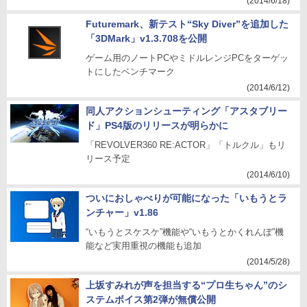
(2014/6/18)
Futuremark、新テスト“Sky Diver”を追加した
「3DMark」v1.3.708を公開
ゲーム用のノートPCやミドルレンジPCをターゲッ
トにしたベンチマーク
(2014/6/12)
同人アクションシューティング「アスタブリー
ド」PS4版のリリースが明らかに
「REVOLVER360 RE:ACTOR」「トルクル」もリ
リース予定
(2014/6/10)
ついにおしゃべりが可能になった「いもうとラ
ンチャー」v1.86
“いもうとスケスケ”機能や“いもうとかくれんぼ”機
能など実用重視の機能も追加
(2014/5/28)
上坂すみれが声を担当する“プロ生ちゃん”のシ
ステムボイス第2弾が無償公開