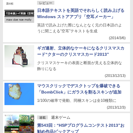
レビュー
日本語テキストを英語でそれらしく読み上げる
Windows ストアアプリ「空耳メーカー」
英語で読み上げた際になんとなく元の日本語のよ
うに聞こえる“空耳”テキストを生成
(2014/3/6)
ギガ連射、立体的なケーキになるクリスマスカ
ード“クターのクリスマスカード2013”
クリスマスケーキの表面と断面が見える立体的な
飾りになる
(2013/12/13)
マウスクリックでデスクトップを爆破できる
「BombClick」にガラスを割るスキンが追加
1/100の確率で発動、同梱スキンは全10種類に
(2013/12/3)
週末ゲーム
連載
第543回：“HSPプログラムコンテスト2013”お
勧め作品ピックアップ