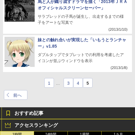
馬と人が織り成すドラマを描く「2013年ＪＲＡ
オフィシャルスクリーンセーバー」
サラブレッドの子馬が誕生し、出走するまでの様
子をアートな写真で
(2013/1/10)
妹との触れ合いが実現した「いもうとランチャ
ー」v1.85
ダブルタップでタブレットでの利用を考慮したア
イコンが並ぶウィンドウを表示
(2013/1/8)
1
…
3
4
5
前へ
おすすめ記事
アクセスランキング
1時間
24時間
1週間
1カ月