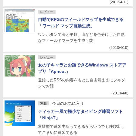
(2013/4/11)
レビュー
自動でRPGのフィールドマップを生成できる
「ワールド マップ自動生成」
ワンボタンで海と平野、山などを色分けした自然
なフィールドマップを生成可能
(2013/4/10)
レビュー
女の子キャラとお話できるWindows ストアア
プリ「Apricot」
登録したRSSの内容をもとに自由気ままにフキダ
シでお話
(2013/4/8)
今日のお気に入り
連載
ティッカー風で極小なタイピング練習ソフト
「NinjaT」
常駐型で練習中断もできるからいつでも呼び出し
てこまめに練習できる