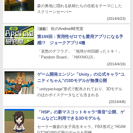
森の奥地に隠れる妖精たちの住処をテーマにした
スクリーンセーバー
(2014/4/23)
杜のAndroid研究室
連載
第189回：実用性ゼロでも愛用アプリになる予
感!? ジョークアプリ4種
「哀愁のデフラグ」「地球が何回廻ったトキ！」
「Pandom Board」「HAYAKUJI」
(2014/4/16)
ゲーム開発エンジン「Unity」の公式キャラ“ユ
ニティちゃん”の3Dモデルが無償公開
“.unitypackage”形式で配布されており、3Dモデル
のほかボイスデータなども含まれる
(2014/4/8)
「HSP」の新マスコットキャラ“珠音”公開、ゲ
ームなどに利用できる3Dモデルも
セーラー服姿の女子高生キャラ。FBX形式と“HGIM
G3”“HGIMG4”用のデータを同梱