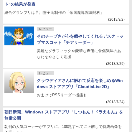
ト”の結果が発表
総合グランプリは早川雪子氏制作の「帝国魔導院決闘科」
(2013/9/2)
レビュー
そのチープさが心を癒やしてくれるデスクトッ
プマスコット「チアリーダー」
美麗なグラフィックや豪華な声優に食傷気味のあ
なたをやさしく応援
(2013/8/29)
レビュー
クラウディアさんに触れて反応を楽しめるWin
dows ストアアプリ「ClaudiaLive2D」
おまけでRSSリーダー機能も
(2013/7/24)
朝日新聞、Windows ストアアプリ「しつもん！ドラえもん」を
無償公開
朝刊の人気コーナーがアプリに。100題すべてに正解して特典画像を