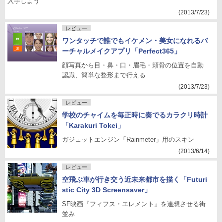
入手しよう
(2013/7/23)
レビュー
ワンタッチで誰でもイケメン・美女になれるバ
ーチャルメイクアプリ「Perfect365」
顔写真から目・鼻・口・眉毛・頬骨の位置を自動
認識、簡単な整形まで行える
(2013/7/23)
レビュー
学校のチャイムを毎正時に奏でるカラクリ時計
「Karakuri Tokei」
ガジェットエンジン「Rainmeter」用のスキン
(2013/6/14)
レビュー
空飛ぶ車が行き交う近未来都市を描く「Futuri
stic City 3D Screensaver」
SF映画『フィフス・エレメント』を連想させる街
並み