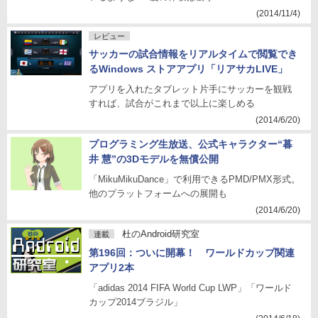
(2014/11/4)
レビュー
サッカーの試合情報をリアルタイムで閲覧でき
るWindows ストアアプリ「リアサカLIVE」
アプリを入れたタブレット片手にサッカーを観戦
すれば、試合がこれまで以上に楽しめる
(2014/6/20)
プログラミング生放送、公式キャラクター“暮
井 慧”の3Dモデルを無償公開
「MikuMikuDance」で利用できるPMD/PMX形式。
他のプラットフォームへの展開も
(2014/6/20)
杜のAndroid研究室
連載
第196回：ついに開幕！ ワールドカップ関連
アプリ2本
「adidas 2014 FIFA World Cup LWP」「ワールド
カップ2014ブラジル」