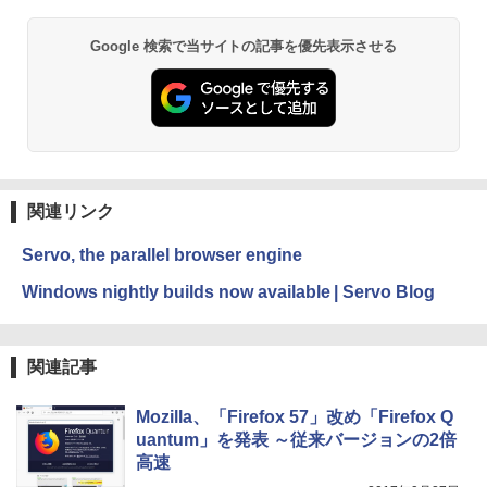
持続バッテリー、広告なし、メタリック
ブラック
￥1,600
ClaudeCode いちばんやさしい 教科書:
Google 検索で当サイトの記事を優先表示させる
￥27,980
非エンジニア 初心者 素人 でも安心 使い
方 マニュアル AI副業にもコンテンツ作成
Robloxギフトカード - 2,000 Robux 【限
にもKindle出版にも！ 非エンジニアのた
定バーチャルアイテムを含む】 【オンラ
めのAIコーディング入門シリーズ
インゲームコード】 ロブロックス | オン
Amazon Kindle Paperwhite (16GB) 7イ
ラインコード版
ンチディスプレイ、色調調節ライト、12
￥99
週間持続バッテリー、広告なし、ブラッ
ク
￥3,200
関連リンク
￥22,980
AIイラスト表現辞典: 思い通りの絵を引き
出す プロンプトの言葉 AI画像生成シリー
Microsoft Office Home & Business 202
Servo, the parallel browser engine
ズ (はぴーイラストLabo)
4(最新 永続版)|オンラインコード版|Wind
ows11、10/mac対応|PC2台
Amazon Kindle Colorsoft | 16GBストレ
Windows nightly builds now available | Servo Blog
￥480
ージ、防水、7インチカラーディスプレ
イ、色調調節ライト、最大8週間持続バッ
￥39,582
テリー、広告無し、ブラック (2025年発
売)
FM TOWNS ハイパー・カタログ: 本体ハ
関連記事
ードウェア・市販ソフトウェアのパーフ
Windows版 | Minecraft (マインクラフ
￥31,980
ェクトリストと最新エミュレータ紹介
ト): Java & Bedrock Edition | オンライ
Mozilla、「Firefox 57」改め「Firefox Q
ンコード版
￥1,600
uantum」を発表 ～従来バージョンの2倍
New Amazon Kindle Scribe Colorsoft |
￥3,600
高速
11インチカラーディスプレイ、64GBスト