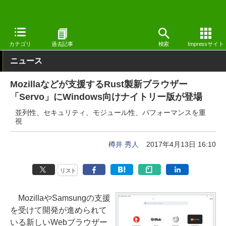
窓の杜
インターネット
Webブラウザー
Windows
カテゴリ
過去記事
検索
Impressサイト
ニュース
Mozillaなどが支援するRust製新ブラウザー
「Servo」にWindows向けナイトリー版が登場
並列性、セキュリティ、モジュール性、パフォーマンスを重
視
樽井 秀人
2017年4月13日 16:10
リスト
MozillaやSamsungの支援
を受けて開発が進められて
いる新しいWebブラウザー