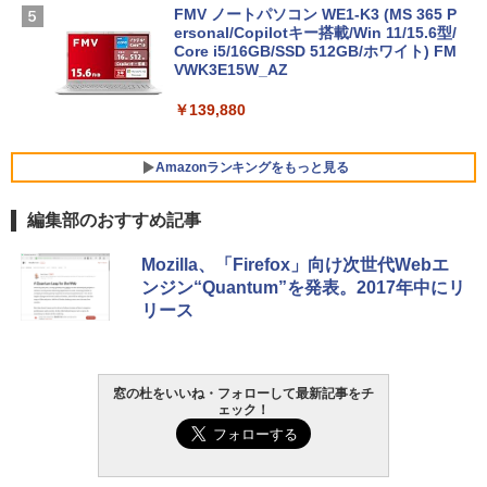
FMV ノートパソコン WE1-K3 (MS 365 P
ersonal/Copilotキー搭載/Win 11/15.6型/
Core i5/16GB/SSD 512GB/ホワイト) FM
VWK3E15W_AZ
￥139,880
Amazonランキングをもっと見る
編集部のおすすめ記事
Robloxギフトカード - 800 Robux 【限
生成AIパスポート公式テキスト 第４版
Amazon Kindle - 目に優しい、かさばら
Mozilla、「Firefox」向け次世代Webエ
定バーチャルアイテムを含む】 【オンラ
ない、大きな画面で読みやすい、6週間持
ンジン“Quantum”を発表。2017年中にリ
インゲームコード】 ロブロックス | オン
続バッテリー、6インチディスプレイ電子
￥1,766
リース
ラインコード版
書籍リーダー、マッチャ、16GB、広告な
し
￥1,300
￥16,980
1冊ですべて身につくHTML & CSSとWe
窓の杜をいいね・フォローして最新記事をチ
ェック！
bデザイン入門講座［第2版］
Robloxギフトカード - 1000 Robux 【限
定バーチャルアイテムを含む】 【オンラ
Kindle Paperwhite シグニチャーエディ
インゲームコード】 ロブロックス |オン
ション (32GB) 7インチディスプレイ、明
￥1,292
ラインコード版
るさ自動調整、色調調節ライト、12週間