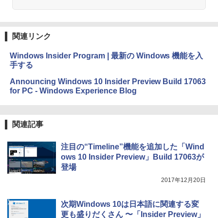
ション (32GB) 7インチディスプレイ、明
るさ自動調整、色調調節ライト、12週間
持続バッテリー、広告なし、メタリック
￥99
ブラック
関連リンク
￥27,980
1冊ですべて身につくHTML & CSSとWe
bデザイン入門講座［第2版］
Windows Insider Program | 最新の Windows 機能を入
手する
Amazon Kindle Colorsoft | 16GBストレ
￥1,292
ージ、防水、7インチカラーディスプレ
Announcing Windows 10 Insider Preview Build 17063
イ、色調調節ライト、最大8週間持続バッ
for PC - Windows Experience Blog
テリー、広告無し、ブラック (2025年発
売)
FM TOWNS ハイパー・カタログ: 本体ハ
ードウェア・市販ソフトウェアのパーフ
￥31,980
ェクトリストと最新エミュレータ紹介
関連記事
￥1,600
注目の“Timeline”機能を追加した「Wind
New Amazon Kindle Scribe Colorsoft |
ows 10 Insider Preview」Build 17063が
11インチカラーディスプレイ、64GBスト
レージ、ノート機能搭載、明るさ自動調
登場
整、色調調節ライト、プレミアムペン付
2017年12月20日
き、グラファイト
￥115,980
次期Windows 10は日本語に関連する変
更も盛りだくさん 〜「Insider Preview」