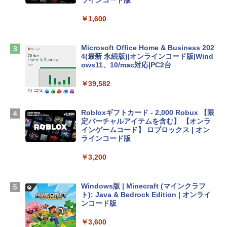
ンケース Dell NEC Lavie ASUS HP dyna
ラインコード版
book Lenovo対応
￥1,600
￥2,952
Microsoft Office Home & Business 202
Apple 2026 MacBook Air M5チップ搭載
4(最新 永続版)|オンラインコード版|Wind
13インチノートブック：AIとApple Intell
ows11、10/mac対応|PC2台
igence、13.6インチLiquid Retinaディ
スプレイ、16GBユニファイドメモリ、1
￥39,582
TB SSDストレージ、12MPセンターフレ
ームカメラ、日本語キーボード、Touch I
D - シルバー
Robloxギフトカード - 2,000 Robux 【限
定バーチャルアイテムを含む】 【オンラ
￥261,414
インゲームコード】 ロブロックス | オン
ラインコード版
【Amazon.co.jp限定】 HP ノートパソコ
￥3,200
ン 15-fd 15.6インチ 16GBメモリ 512GB
SSD インテル Core 5
Windows版 | Minecraft (マインクラフ
￥129,800
ト): Java & Bedrock Edition | オンライ
ンコード版
FMV ノートパソコン WE1-K3 (MS 365 P
￥3,600