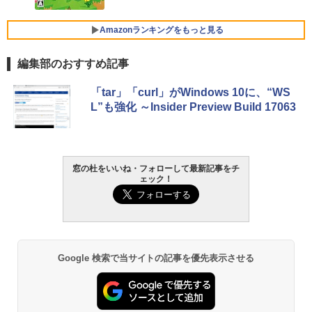
ersonal/Copilotキー搭載/Win 11/15.6型/
Core i5/16GB/SSD 512GB/ホワイト) FM
VWK3E15W_AZ
Amazonランキングをもっと見る
￥139,880
編集部のおすすめ記事
生成AIパスポート公式テキスト 第４版
Amazon Kindle Paperwhite (16GB) 7イ
「tar」「curl」がWindows 10に、“WS
ンチディスプレイ、色調調節ライト、12
L”も強化 ～Insider Preview Build 17063
週間持続バッテリー、広告なし、ブラッ
￥1,766
ク
￥22,980
窓の杜をいいね・フォローして最新記事をチ
AIイラスト表現辞典: 思い通りの絵を引き
ェック！
出す プロンプトの言葉 AI画像生成シリー
Amazon Kindle - 目に優しい、かさばら
ズ (はぴーイラストLabo)
ない、大きな画面で読みやすい、6週間持
続バッテリー、6インチディスプレイ電子
書籍リーダー、ブラック、16GB、広告な
￥480
し
Google 検索で当サイトの記事を優先表示させる
￥16,980
ClaudeCode いちばんやさしい 教科書:
非エンジニア 初心者 素人 でも安心 使い
方 マニュアル AI副業にもコンテンツ作成
にもKindle出版にも！ 非エンジニアのた
Kindle Paperwhite シグニチャーエディ
めのAIコーディング入門シリーズ