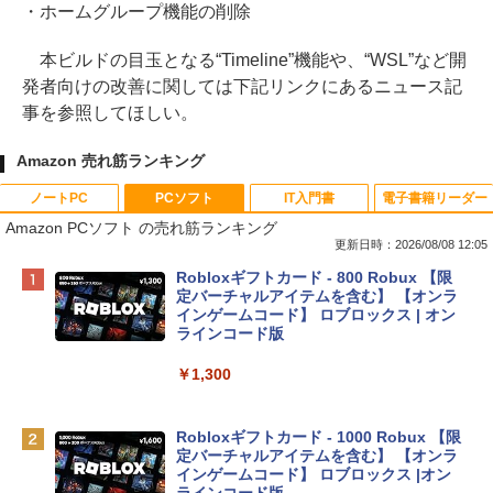
・ホームグループ機能の削除
本ビルドの目玉となる“Timeline”機能や、“WSL”など開
発者向けの改善に関しては下記リンクにあるニュース記
事を参照してほしい。
Amazon 売れ筋ランキング
ノートPC
PCソフト
IT入門書
電子書籍リーダー
Amazon PCソフト の売れ筋ランキング
更新日時：2026/08/08 12:05
Apple 2026 MacBook Neo A18 Proチッ
Robloxギフトカード - 800 Robux 【限
プ搭載13インチノートブック：AIとAppl
定バーチャルアイテムを含む】 【オンラ
e Intelligenceのために設計、Liquid Ret
インゲームコード】 ロブロックス | オン
inaディスプレイ、8GBユニファイドメモ
ラインコード版
リ、256GB SSDストレージ、1080p Fac
eTime HDカメラ - インディゴ
￥1,300
￥119,800
Robloxギフトカード - 1000 Robux 【限
定バーチャルアイテムを含む】 【オンラ
tomtoc 360°保護 15.6 16インチ パソコ
インゲームコード】 ロブロックス |オン