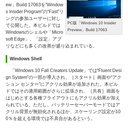
ew」Build 17063を“Window
s Insider Program”の“Fast”リ
ングの参加ユーザーに対し
PC版「Windows 10 Insider
て公開した。本ビルドでは
Preview」Build 17063
Windowsのシェルや「Micro
soft Edge」、「設定」アプ
リなどにも多くの改善が盛り込まれている。
Windows Shell
「Windows 10 Fall Creators Update」では“Fluent Desi
gn System”の一部が導入され、［スタート］画面や“アク
ション センター”にアクリル効果が追加された。本ビル
ドではその適用範囲がさらに拡張され、［共有］画面を
はじめとする各種フライアウトにもアクリル効果が加え
られている。ただし、バッテリーセーバーモードではア
クリル背景が無効化されるほか、スケーリング設定が10
0％を超える環境では不具合があるという。