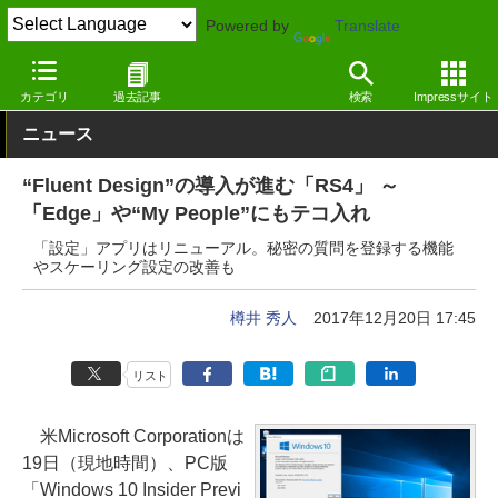
Powered by
Translate
窓の杜
システム・ファイル
システム
Windows
カテゴリ
過去記事
検索
Impressサイト
ニュース
“Fluent Design”の導入が進む「RS4」 ～
「Edge」や“My People”にもテコ入れ
「設定」アプリはリニューアル。秘密の質問を登録する機能
やスケーリング設定の改善も
樽井 秀人
2017年12月20日 17:45
リスト
米Microsoft Corporationは
19日（現地時間）、PC版
「Windows 10 Insider Previ