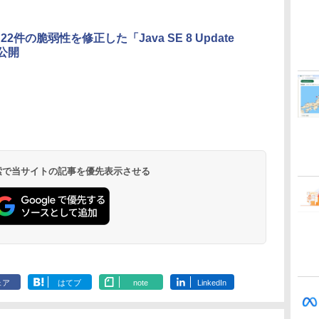
SSD、12MPセンター
門シリーズ
フレームカメラ、
Touch ID - ミッドナ
e、22件の脆弱性を修正した「Java SE 8 Update
イト + 3年延長
を公開
AppleCare+ for 13イ
ンチMacBook
Air(M5)|ダウンロー
ド版
Kindle Paperwhite
Amazon Kindle
New Amazon Kindle
シグニチャーエディ
Colorsoft | 16GBス
Scribe Colorsoft | 11
ション (32GB) 7イン
トレージ、防水、7イ
インチカラーディスプ
持
チディスプレイ、明
ンチカラーディスプ
レイ、64GBストレー
￥32,980
￥39,980
￥115,980
 検索で当サイトの記事を優先表示させる
ン
るさ自動調整、色調
レイ、色調調節ライ
ジ、ノート機能搭載、
調節ライト、12週間
ト、最大8週間持続バ
明るさ自動調整、色調
持続バッテリー、広
ッテリー、広告無
調節ライト、プレミア
な
告なし、メタリック
し、ブラック (2025
ムペン付き、グラファ
ブラック
年発売)
イト
ェア
はてブ
note
LinkedIn