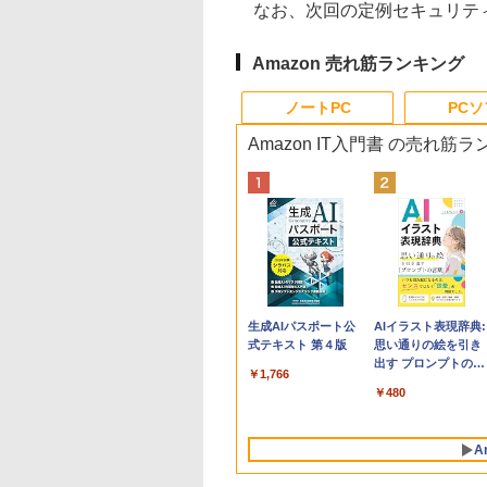
なお、次回の定例セキュリティ
Amazon 売れ筋ランキング
ノートPC
PC
Amazon IT入門書 の売れ筋
Apple 2026
Robloxギフトカード
生成AIパスポート公
tomtoc 360°保護
Microsoft Office
AIイラスト表現辞典:
MacBook Neo A18
- 800 Robux 【限定
式テキスト 第４版
15.6 16インチ パソ
Home & Business
思い通りの絵を引き
Proチップ搭載13イ
バーチャルアイテム
ンケース Dell NEC
2024(最新 永続版)|オ
出す プロンプトの言
￥1,766
ンチノートブック：
を含む】 【オンライ
Lavie ASUS HP
ンラインコード
葉 AI画像生成シリー
￥162,598
￥1,300
￥2,952
￥39,582
￥480
AIとApple
ンゲームコード】 ロ
dynabook Lenovo
版|Windows11、
ズ (はぴーイラスト
Intelligence、Liquid
ブロックス | オンラ
対応
10/mac対応|PC2台
Labo)
Retinaディスプレ
インコード版
A
イ、8GBメモリ、
512GB SSD、1080p