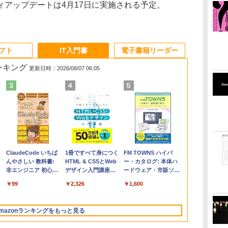
アップデートは4月17日に実施される予定。
ソフト
IT入門書
電子書籍リーダー
ランキング
更新日時：2026/08/07 06:05
Apple 2026
Robloxギフトカード
ClaudeCode いちば
【Amazon.co.jp限
Robloxギフトカード
1冊ですべて身につく
FMV ノートパソコン
Windows版 |
FM TOWNS ハイパ
コ
MacBook Air M5チ
- 2,000 Robux 【限
んやさしい 教科書:
定】 HP ノートパソ
- 1000 Robux 【限定
HTML & CSSとWeb
WE1-K3 (MS 365
Minecraft (マインクラ
ー・カタログ: 本体ハ
ップ搭載13インチノ
定バーチャルアイテ
非エンジニア 初心者
コン 15-fd 15.6イン
バーチャルアイテム
デザイン入門講座
Personal/Copilotキー
フト): Java & Bedrock
ードウェア・市販ソフ
ートブック：AIと
ムを含む】 【オンラ
素人 でも安心 使い方
チ 16GBメモリ
を含む】 【オンライ
［第2版］
搭載/Win 11/15.6
Edition | オンラインコ
トウェアのパーフェク
￥347,600
￥3,200
￥99
￥129,800
￥1,600
￥2,326
￥123,400
￥3,600
￥1,600
Apple Intelligence、
インゲームコード】
マニュアル AI副業に
512GB SSD インテ
ンゲームコード】 ロ
型/Core i5/16GB/SSD
ード版
トリストと最新エミュ
13.6インチLiquid
ロブロックス | オン
もコンテンツ作成に
ル Core 5
ブロックス |オンライ
512GB/ホワイト)
レータ紹介
Retinaディスプレ
ラインコード版
もKindle出版にも！
ンコード版
FMVWK3E15W_AZ
mazonランキングをもっと見る
イ、24GBユニファイ
非エンジニアのため
ドメモリ、1TB
のAIコーディング入