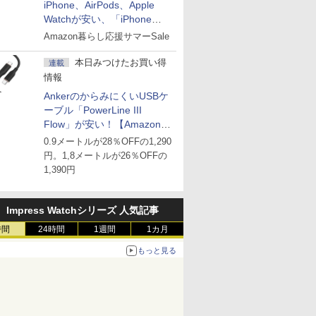
iPhone、AirPods、Apple
Watchが安い、「iPhone
Air」256GB版が139,800円な
Amazon暮らし応援サマーSale
ど
本日みつけたお買い得
連載
情報
AnkerのからみにくいUSBケ
ーブル「PowerLine III
Flow」が安い！【Amazon暮
らし応援サマーSale】
0.9メートルが28％OFFの1,290
円。1,8メートルが26％OFFの
1,390円
Impress Watchシリーズ 人気記事
時間
24時間
1週間
1カ月
もっと見る