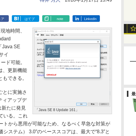
ェア
はてブ
note
LinkedIn
6日（現地時間、
dard
Java SE
式サイ
ンロード可能。
は、更新機能
ともできる。
ごとに実施さ
最
リティアップデ
では新たに発見
「Java SE 8 Update 161」
ている。これ
モートから悪用が可能なため、なるべく早急な対策が
システム） 3.0”のベーススコアは、最大で“8.3”と