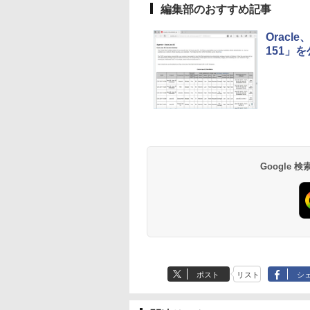
FaceTime HDカメ
編集部のおすすめ記事
ラ、Touch ID - イン
ディゴ + 3年延長
Oracl
AppleCare+ for 13イ
151」
ンチMacBook
Neo(A18 Pro)|ダウン
ロード版
Amazon Kindle
Amazon Kindle - 目
Paperwhite (16GB)
に優しい、かさばら
7インチディスプレ
ない、大きな画面で
イ、色調調節ライ
読みやすい、6週間
￥27,980
￥19,980
Google
ト、12週間持続バッ
続バッテリー、6イ
テリー、広告なし、
チディスプレイ電子
ブラック
書籍リーダー、ブラ
ック、16GB、広告
し
ポスト
リスト
シ