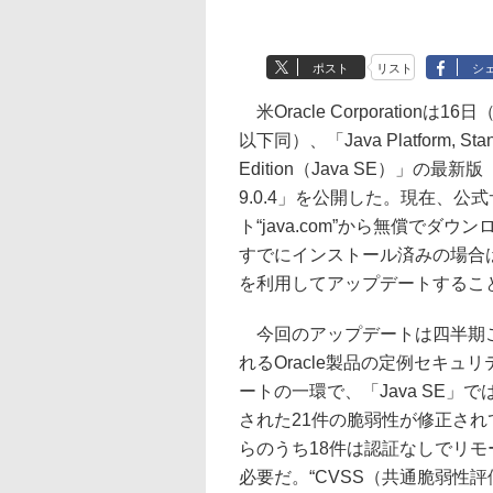
ポスト
リスト
シ
米Oracle Corporationは1
以下同）、「Java Platform, Stan
Edition（Java SE）」の最新版「
9.0.4」を公開した。現在、公
ト“java.com”から無償でダウ
すでにインストール済みの場合
を利用してアップデートするこ
今回のアップデートは四半期
れるOracle製品の定例セキュ
ートの一環で、「Java SE」
された21件の脆弱性が修正され
らのうち18件は認証なしでリ
必要だ。“CVSS（共通脆弱性評価