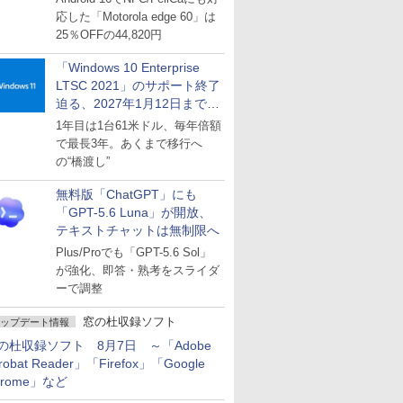
応した「Motorola edge 60」は
25％OFFの44,820円
「Windows 10 Enterprise
LTSC 2021」のサポート終了
迫る、2027年1月12日まで
～ESUは9月1日から販売
1年目は1台61米ドル、毎年倍額
で最長3年。あくまで移行へ
の“橋渡し”
無料版「ChatGPT」にも
「GPT-5.6 Luna」が開放、
テキストチャットは無制限へ
Plus/Proでも「GPT-5.6 Sol」
が強化、即答・熟考をスライダ
ーで調整
窓の杜収録ソフト
ップデート情報
の杜収録ソフト 8月7日 ～「Adobe
robat Reader」「Firefox」「Google
hrome」など