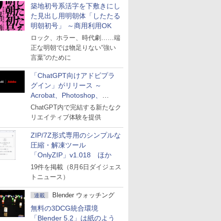
築地初号系活字を下敷きにし
た見出し用明朝体「したたる
明朝初号」 ～商用利用OK
ロック、ホラー、時代劇……端
正な明朝では物足りない“強い
言葉”のために
「ChatGPT向けアドビプラ
グイン」がリリース ～
Acrobat、Photoshop、
Premiereなどの機能を1つの
ChatGPT内で完結する新たなク
プラグインに統合
リエイティブ体験を提供
ZIP/7Z形式専用のシンプルな
圧縮・解凍ツール
「OnlyZIP」v1.018 ほか
19件を掲載（8月6日ダイジェス
トニュース）
Blender ウォッチング
連載
無料の3DCG統合環境
「Blender 5.2」は紙のよう