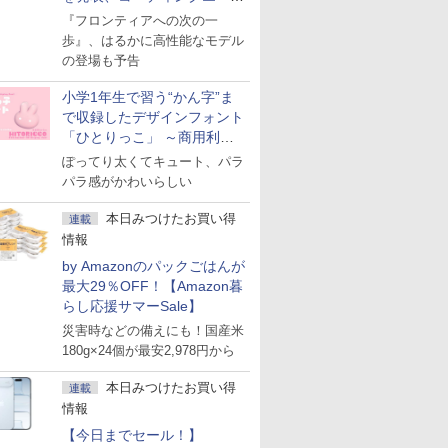
ェント「Muse Code」も
『フロンティアへの次の一
歩』、はるかに高性能なモデル
の登場も予告
小学1年生で習う“かん字”ま
で収録したデザインフォント
「ひとりっこ」 ～商用利用
OK
ぽってり太くてキュート、パラ
パラ感がかわいらしい
本日みつけたお買い得
連載
情報
by Amazonのパックごはんが
最大29％OFF！【Amazon暮
らし応援サマーSale】
災害時などの備えにも！国産米
180g×24個が最安2,978円から
本日みつけたお買い得
連載
情報
【今日までセール！】