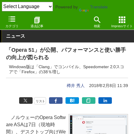
Powered by
Translate
窓の杜
インターネット
Webブラウザー
Windows
カテゴリ
過去記事
検索
Impressサイト
ニュース
「Opera 51」が公開、パフォーマンスと使い勝手
の向上が図られる
Windows版は「Clang」でコンパイル、Speedometer 2.0スコ
アで「Firefox」の38％増し
樽井 秀人
2018年2月8日 11:39
リスト
ノルウェーのOpera Softw
are ASAは7日（現地時
間）、デスクトップ向けWe