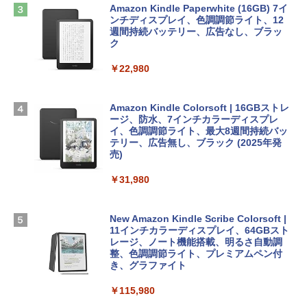
めのAIコーディング入門シリーズ
13インチノートブック：AIとApple Intell
インゲームコード】 ロブロックス | オン
Amazon Kindle Paperwhite (16GB) 7イ
igence、13.6インチLiquid Retinaディ
ラインコード版
ンチディスプレイ、色調調節ライト、12
￥99
スプレイ、16GBユニファイドメモリ、1
週間持続バッテリー、広告なし、ブラッ
TB SSDストレージ、12MPセンターフレ
ク
￥3,200
ームカメラ、日本語キーボード、Touch I
D - ミッドナイト
￥22,980
AIイラスト表現辞典: 思い通りの絵を引き
出す プロンプトの言葉 AI画像生成シリー
Microsoft Office Home & Business 202
￥278,800
ズ (はぴーイラストLabo)
4(最新 永続版)|オンラインコード版|Wind
ows11、10/mac対応|PC2台
Amazon Kindle Colorsoft | 16GBストレ
￥480
ージ、防水、7インチカラーディスプレ
【Amazon.co.jp限定】 HP ノートパソコ
イ、色調調節ライト、最大8週間持続バッ
￥39,582
ン 15-fd 15.6インチ 16GBメモリ 512GB
テリー、広告無し、ブラック (2025年発
SSD インテル Core 5
売)
FM TOWNS ハイパー・カタログ: 本体ハ
ードウェア・市販ソフトウェアのパーフ
Windows版 | Minecraft (マインクラフ
￥129,800
￥31,980
ェクトリストと最新エミュレータ紹介
ト): Java & Bedrock Edition | オンライ
ンコード版
￥1,600
FMV ノートパソコン WE1-K3 (MS 365 P
New Amazon Kindle Scribe Colorsoft |
￥3,600
ersonal/Copilotキー搭載/Win 11/15.6型/
11インチカラーディスプレイ、64GBスト
Core i5/16GB/SSD 512GB/ホワイト) FM
レージ、ノート機能搭載、明るさ自動調
VWK3E15W_AZ
整、色調調節ライト、プレミアムペン付
き、グラファイト
￥139,880
￥115,980