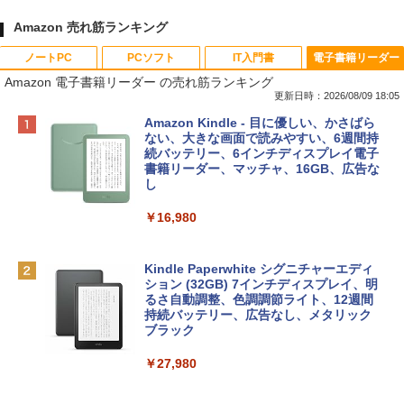
Amazon 売れ筋ランキング
ノートPC
PCソフト
IT入門書
電子書籍リーダー
Amazon 電子書籍リーダー の売れ筋ランキング
更新日時：2026/08/09 18:05
Apple 2026 MacBook Neo A18 Proチッ
Robloxギフトカード - 800 Robux 【限
生成AIパスポート公式テキスト 第４版
Amazon Kindle - 目に優しい、かさばら
プ搭載13インチノートブック：AIとAppl
定バーチャルアイテムを含む】 【オンラ
ない、大きな画面で読みやすい、6週間持
e Intelligenceのために設計、Liquid Ret
インゲームコード】 ロブロックス | オン
続バッテリー、6インチディスプレイ電子
￥1,766
inaディスプレイ、8GBユニファイドメモ
ラインコード版
書籍リーダー、マッチャ、16GB、広告な
リ、256GB SSDストレージ、1080p Fac
し
eTime HDカメラ - インディゴ
￥1,300
￥16,980
￥113,748
1冊ですべて身につくHTML & CSSとWe
bデザイン入門講座［第2版］
Robloxギフトカード - 1000 Robux 【限
定バーチャルアイテムを含む】 【オンラ
Kindle Paperwhite シグニチャーエディ
tomtoc 360°保護 15.6 16インチ パソコ
インゲームコード】 ロブロックス |オン
ション (32GB) 7インチディスプレイ、明
￥1,292
ンケース Dell NEC Lavie ASUS HP dyna
ラインコード版
るさ自動調整、色調調節ライト、12週間
book Lenovo対応
持続バッテリー、広告なし、メタリック
ブラック
￥1,600
￥2,952
ClaudeCode いちばんやさしい 教科書:
￥27,980
非エンジニア 初心者 素人 でも安心 使い
方 マニュアル AI副業にもコンテンツ作成
Robloxギフトカード - 2,000 Robux 【限
にもKindle出版にも！ 非エンジニアのた
Apple 2026 MacBook Air M5チップ搭載
定バーチャルアイテムを含む】 【オンラ