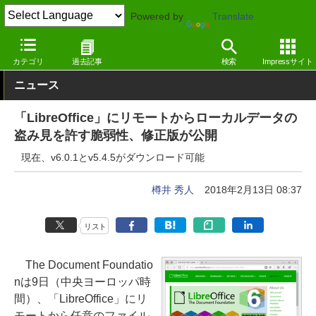
Powered by
Translate
窓の杜
オフィス・ドキュメント
オフィス
Windows
カテゴリ
過去記事
検索
Impressサイト
ニュース
「LibreOffice」にリモートからローカルデータの
盗み見を許す脆弱性、修正版が公開
現在、v6.0.1とv5.4.5がダウンロード可能
樽井 秀人
2018年2月13日 08:37
リスト
The Document Foundatio
nは9日（中央ヨーロッパ時
間）、「LibreOffice」にリ
モートから任意のファイル