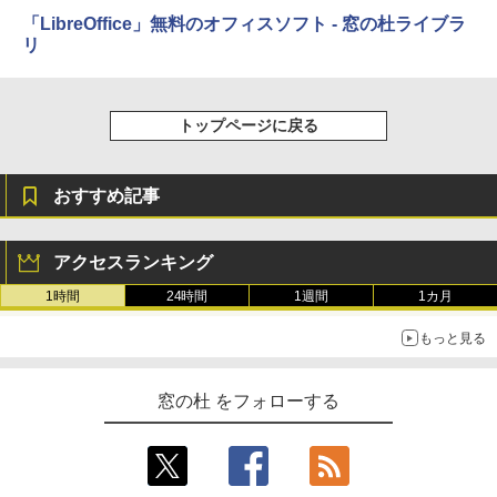
売)
FM TOWNS ハイパー・カタログ: 本体ハ
「LibreOffice」無料のオフィスソフト - 窓の杜ライブラ
ードウェア・市販ソフトウェアのパーフ
リ
Windows版 | Minecraft (マインクラフ
￥39,980
ェクトリストと最新エミュレータ紹介
ト): Java & Bedrock Edition | オンライ
ンコード版
￥1,600
New Amazon Kindle Scribe Colorsoft |
￥3,600
トップページに戻る
11インチカラーディスプレイ、64GBスト
レージ、ノート機能搭載、明るさ自動調
整、色調調節ライト、プレミアムペン付
おすすめ記事
き、グラファイト
￥115,980
アクセスランキング
1時間
24時間
1週間
1カ月
もっと見る
窓の杜 をフォローする