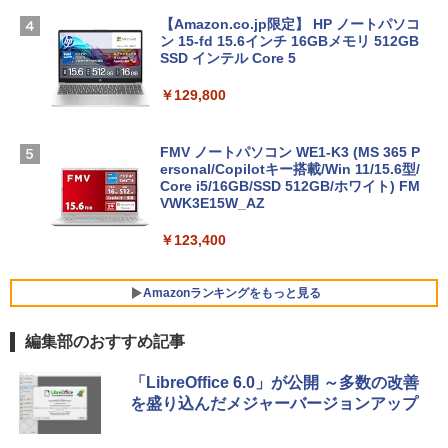
【Amazon.co.jp限定】 HP ノートパソコ
ン 15-fd 15.6インチ 16GBメモリ 512GB
SSD インテル Core 5
￥129,800
FMV ノートパソコン WE1-K3 (MS 365 P
ersonal/Copilotキー搭載/Win 11/15.6型/
Core i5/16GB/SSD 512GB/ホワイト) FM
VWK3E15W_AZ
￥123,400
Amazonランキングをもっと見る
編集部のおすすめ記事
Robloxギフトカード - 800 Robux 【限
生成AIパスポート公式テキスト 第４版
Amazon Kindle Paperwhite (16GB) 7イ
「LibreOffice 6.0」が公開 ～多数の改善
定バーチャルアイテムを含む】 【オンラ
ンチディスプレイ、色調調節ライト、12
を盛り込んだメジャーバージョンアップ
インゲームコード】 ロブロックス | オン
週間持続バッテリー、広告なし、ブラッ
￥1,766
ラインコード版
ク