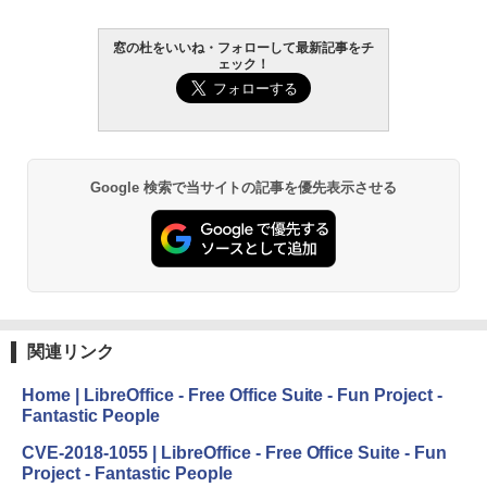
￥1,300
￥27,980
窓の杜をいいね・フォローして最新記事をチ
AIイラスト表現辞典: 思い通りの絵を引き
ェック！
出す プロンプトの言葉 AI画像生成シリー
Microsoft Office Home & Business 202
Amazon Kindle - 目に優しい、かさばら
ズ (はぴーイラストLabo)
4(最新 永続版)|オンラインコード版|Wind
ない、大きな画面で読みやすい、6週間持
ows11、10/mac対応|PC2台
続バッテリー、6インチディスプレイ電子
書籍リーダー、ブラック、16GB、広告な
￥480
し
￥39,582
Google 検索で当サイトの記事を優先表示させる
￥19,980
ClaudeCode いちばんやさしい 教科書:
非エンジニア 初心者 素人 でも安心 使い
Robloxギフトカード - 2,000 Robux 【限
方 マニュアル AI副業にもコンテンツ作成
定バーチャルアイテムを含む】 【オンラ
にもKindle出版にも！ 非エンジニアのた
インゲームコード】 ロブロックス | オン
Kindle Paperwhite シグニチャーエディ
めのAIコーディング入門シリーズ
ラインコード版
ション (32GB) 7インチディスプレイ、明
るさ自動調整、色調調節ライト、12週間
持続バッテリー、広告なし、メタリック
￥99
￥3,200
ブラック
関連リンク
￥32,980
1冊ですべて身につくHTML & CSSとWe
Robloxギフトカード - 1000 Robux 【限
bデザイン入門講座［第2版］
定バーチャルアイテムを含む】 【オンラ
Home | LibreOffice - Free Office Suite - Fun Project -
インゲームコード】 ロブロックス |オン
Fantastic People
ラインコード版
Amazon Kindle Colorsoft | 16GBストレ
￥2,326
ージ、防水、7インチカラーディスプレ
CVE-2018-1055 | LibreOffice - Free Office Suite - Fun
イ、色調調節ライト、最大8週間持続バッ
￥1,600
Project - Fantastic People
テリー、広告無し、ブラック (2025年発