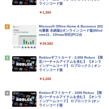
レイ、8GBメモリ、512GB SSD、1080p
ラインコード版
FaceTime HDカメラ、Touch ID - インデ
ィゴ + 3年延長 AppleCare+ for 13インチ
￥1,300
MacBook Neo(A18 Pro)|ダウンロード版
￥162,598
Microsoft Office Home & Business 202
4(最新 永続版)|オンラインコード版|Wind
ows11、10/mac対応|PC2台
tomtoc 360°保護 15.6 16インチ パソコ
ンケース Dell NEC Lavie ASUS HP dyna
￥39,582
book Lenovo対応
￥2,952
Robloxギフトカード - 2,000 Robux 【限
定バーチャルアイテムを含む】 【オンラ
インゲームコード】 ロブロックス | オン
Apple 2026 MacBook Air M5チップ搭載
ラインコード版
13インチノートブック：AIとApple Intell
igence、13.6インチLiquid Retinaディ
￥3,200
スプレイ、24GBユニファイドメモリ、1
TB SSD、12MPセンターフレームカメ
ラ、Touch ID - ミッドナイト + 3年延長
Robloxギフトカード - 1000 Robux 【限
AppleCare+ for 13インチMacBook Air
定バーチャルアイテムを含む】 【オンラ
(M5)|ダウンロード版
インゲームコード】 ロブロックス |オン
ラインコード版
￥347,600