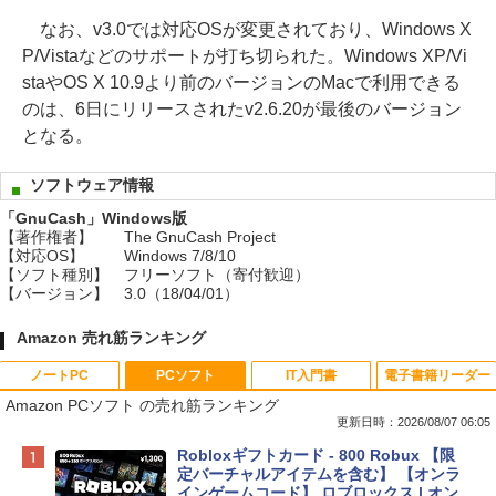
なお、v3.0では対応OSが変更されており、Windows X
P/Vistaなどのサポートが打ち切られた。Windows XP/Vi
staやOS X 10.9より前のバージョンのMacで利用できる
のは、6日にリリースされたv2.6.20が最後のバージョン
となる。
ソフトウェア情報
「GnuCash」Windows版
【著作権者】
The GnuCash Project
【対応OS】
Windows 7/8/10
【ソフト種別】
フリーソフト（寄付歓迎）
【バージョン】
3.0（18/04/01）
Amazon 売れ筋ランキング
ノートPC
PCソフト
IT入門書
電子書籍リーダー
Amazon PCソフト の売れ筋ランキング
更新日時：2026/08/07 06:05
Apple 2026 MacBook Neo A18 Proチッ
Robloxギフトカード - 800 Robux 【限
プ搭載13インチノートブック：AIとAppl
定バーチャルアイテムを含む】 【オンラ
e Intelligence、Liquid Retinaディスプ
インゲームコード】 ロブロックス | オン