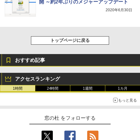
￥1,600
開 ～約2年ぶりのメジャーアップデート
New Amazon Kindle Scribe Colorsoft |
2020年6月30日
11インチカラーディスプレイ、64GBスト
レージ、ノート機能搭載、明るさ自動調
整、色調調節ライト、プレミアムペン付
き、グラファイト
￥115,980
トップページに戻る
おすすめ記事
アクセスランキング
1時間
24時間
1週間
1カ月
もっと見る
窓の杜 をフォローする