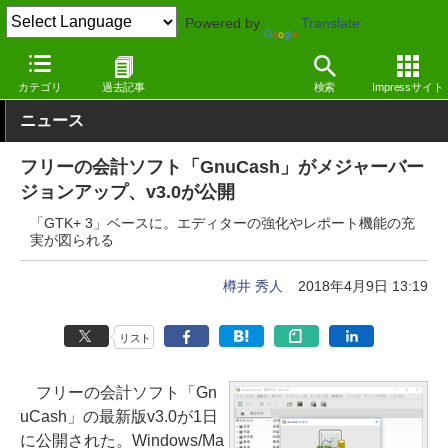
Powered by
Translate
窓の杜
オフィス・ドキュメント
オフィス
Windows
カテゴリ
過去記事
検索
Impressサイト
ニュース
フリーの会計ソフト「GnuCash」がメジャーバー
ジョンアップ、v3.0が公開
「GTK+ 3」ベースに。エディターの強化やレポート機能の充
実が図られる
樽井 秀人
2018年4月9日 13:19
リスト
フリーの会計ソフト「Gn
uCash」の最新版v3.0が1日
に公開された。Windows/Ma