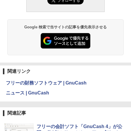
続バッテリー、6インチディスプレイ電子
書籍リーダー、ブラック、16GB、広告な
￥480
し
￥19,980
ClaudeCode いちばんやさしい 教科書:
Google 検索で当サイトの記事を優先表示させる
非エンジニア 初心者 素人 でも安心 使い
方 マニュアル AI副業にもコンテンツ作成
にもKindle出版にも！ 非エンジニアのた
Kindle Paperwhite シグニチャーエディ
めのAIコーディング入門シリーズ
ション (32GB) 7インチディスプレイ、明
るさ自動調整、色調調節ライト、12週間
持続バッテリー、広告なし、メタリック
￥99
ブラック
関連リンク
￥32,980
1冊ですべて身につくHTML & CSSとWe
bデザイン入門講座［第2版］
フリーの財務ソフトウェア | GnuCash
Amazon Kindle Colorsoft | 16GBストレ
￥2,326
ニュース | GnuCash
ージ、防水、7インチカラーディスプレ
イ、色調調節ライト、最大8週間持続バッ
テリー、広告無し、ブラック (2025年発
売)
FM TOWNS ハイパー・カタログ: 本体ハ
関連記事
ードウェア・市販ソフトウェアのパーフ
￥39,980
ェクトリストと最新エミュレータ紹介
フリーの会計ソフト「GnuCash 4」が公