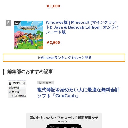
￥1,600
【Amazon.co.jp限定】 HP ノートパソコ
ン 15-fd 15.6インチ 16GBメモリ 512GB
Windows版 | Minecraft (マインクラフ
SSD インテル Core 5
ト): Java & Bedrock Edition | オンライ
ンコード版
￥129,800
￥3,600
FMV ノートパソコン WE1-K3 (MS 365 P
ersonal/Copilotキー搭載/Win 11/15.6型/
Amazonランキングをもっと見る
Core i5/16GB/SSD 512GB/ホワイト) FM
VWK3E15W_AZ
編集部のおすすめ記事
￥123,400
生成AIパスポート公式テキスト 第４版
Amazon Kindle Paperwhite (16GB) 7イ
レビュー
ンチディスプレイ、色調調節ライト、12
複式簿記を始めたい人に最適な無料会計
週間持続バッテリー、広告なし、ブラッ
￥1,766
ソフト「GnuCash」
ク
￥27,980
AIイラスト表現辞典: 思い通りの絵を引き
窓の杜をいいね・フォローして最新記事をチ
出す プロンプトの言葉 AI画像生成シリー
ェック！
Amazon Kindle - 目に優しい、かさばら
ズ (はぴーイラストLabo)
ない、大きな画面で読みやすい、6週間持