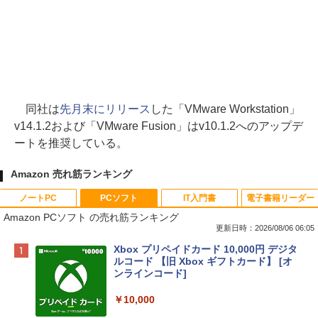
同社は
先月末にリリース
した「VMware Workstation」
v14.1.2および「VMware Fusion」はv10.1.2へのアップデ
ートを推奨している。
Amazon 売れ筋ランキング
ノートPC
PCソフト
IT入門書
電子書籍リーダー
Amazon PCソフト の売れ筋ランキング
更新日時：2026/08/06 06:05
Apple 2026 MacBook Neo A18 Proチッ
Xbox プリペイドカード 10,000円 デジタ
プ搭載13インチノートブック：AIとAppl
ルコード 【旧 Xbox ギフトカード】 [オ
e Intelligenceのために設計、Liquid Ret
ンラインコード]
inaディスプレイ、8GBユニファイドメモ
リ、512GB SSDストレージ、1080p Fac
￥10,000
eTime HDカメラ、Touch ID - インディ