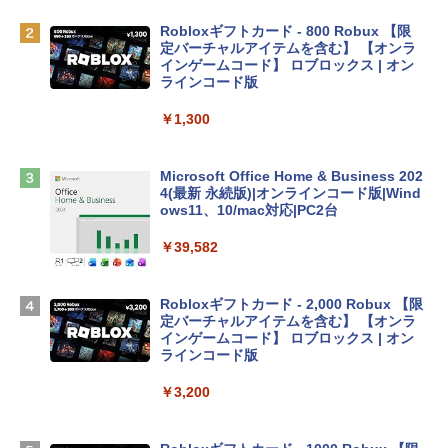
ゴ
Robloxギフトカード - 800 Robux 【限
￥137,800
定バーチャルアイテムを含む】 【オンラ
インゲームコード】 ロブロックス | オン
ラインコード版
tomtoc 360°保護 15.6 16インチ パソコ
ンケース Dell NEC Lavie ASUS HP dyna
￥1,300
book Lenovo対応
￥2,952
Microsoft Office Home & Business 202
4(最新 永続版)|オンラインコード版|Wind
ows11、10/mac対応|PC2台
Apple 2026 MacBook Air M5チップ搭載
13インチノートブック：AIとApple Intell
￥39,582
igence、13.6インチLiquid Retinaディ
スプレイ、24GBユニファイドメモリ、1
TB SSD、12MPセンターフレームカメ
Robloxギフトカード - 2,000 Robux 【限
ラ、Touch ID - スカイブルー + 3年延長
定バーチャルアイテムを含む】 【オンラ
AppleCare+ for 13インチMacBook Air
インゲームコード】 ロブロックス | オン
(M5)|ダウンロード版
ラインコード版
￥331,701
￥3,200
【Amazon.co.jp限定】 HP ノートパソコ