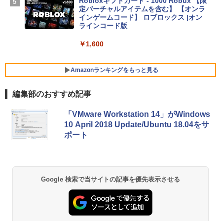
Robloxギフトカード - 1000 Robux 【限
ン 15-fd 15.6インチ 16GBメモリ 512GB
定バーチャルアイテムを含む】 【オンラ
SSD インテル Core 5
インゲームコード】 ロブロックス |オン
ラインコード版
￥129,800
￥1,600
FMV ノートパソコン WE1-K3 (MS 365 P
ersonal/Copilotキー搭載/Win 11/15.6型/
Amazonランキングをもっと見る
Core i5/16GB/SSD 512GB/ホワイト) FM
VWK3E15W_AZ
編集部のおすすめ記事
￥119,800
生成AIパスポート公式テキスト 第４版
Amazon Kindle Paperwhite (16GB) 7イ
「VMware Workstation 14」がWindows
ンチディスプレイ、色調調節ライト、12
10 April 2018 Update/Ubuntu 18.04をサ
週間持続バッテリー、広告なし、ブラッ
￥1,766
ポート
ク
￥27,980
AIイラスト表現辞典: 思い通りの絵を引き
Google 検索で当サイトの記事を優先表示させる
出す プロンプトの言葉 AI画像生成シリー
Amazon Kindle - 目に優しい、かさばら
ズ (はぴーイラストLabo)
ない、大きな画面で読みやすい、6週間持
続バッテリー、6インチディスプレイ電子
書籍リーダー、ブラック、16GB、広告な
￥99
し