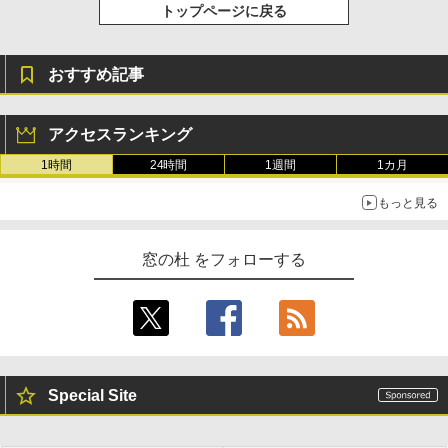
整、色調調節ライト、プレミアムペン付
トップページに戻る
き、グラファイト
￥115,980
おすすめ記事
アクセスランキング
1時間
24時間
1週間
1カ月
もっと見る
窓の杜 をフォローする
Special Site