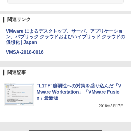
￥19,980
ClaudeCode いちばんやさしい 教科書:
非エンジニア 初心者 素人 でも安心 使い
方 マニュアル AI副業にもコンテンツ作成
関連リンク
にもKindle出版にも！ 非エンジニアのた
Kindle Paperwhite シグニチャーエディ
めのAIコーディング入門シリーズ
ション (32GB) 7インチディスプレイ、明
VMware によるデスクトップ、サーバ、アプリケーショ
るさ自動調整、色調調節ライト、12週間
ン、パブリック クラウドおよびハイブリッド クラウドの
持続バッテリー、広告なし、メタリック
￥99
仮想化 | Japan
ブラック
VMSA-2018-0016
￥32,980
FM TOWNS ハイパー・カタログ: 本体ハ
ードウェア・市販ソフトウェアのパーフ
ェクトリストと最新エミュレータ紹介
Amazon Kindle Colorsoft | 16GBストレ
関連記事
ージ、防水、7インチカラーディスプレ
￥1,600
イ、色調調節ライト、最大8週間持続バッ
“L1TF”脆弱性への対策を盛り込んだ「V
テリー、広告無し、ブラック (2025年発
売)
Mware Workstation」「VMware Fusio
1冊ですべて身につくHTML & CSSとWe
n」最新版
bデザイン入門講座［第2版］
￥39,980
2018年8月17日
￥2,326
New Amazon Kindle Scribe Colorsoft |
11インチカラーディスプレイ、64GBスト
レージ、ノート機能搭載、明るさ自動調