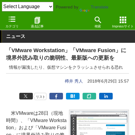
Powered by
Translate
窓の杜
セキュリティ
脆弱性
Windows
カテゴリ
過去記事
検索
Impressサイト
ニュース
「VMware Workstation」「VMware Fusion」に
境界外読み取りの脆弱性、最新版への更新を
情報が漏洩したり、仮想マシンをクラッシュさせられる恐れ
樽井 秀人
2018年6月29日 15:57
リスト
米VMwareは28日（現地
時間）、「VMware Worksta
tion」および「VMware Fusi
on」に境界外読み取りの脆