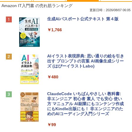
Amazon IT入門書 の売れ筋ランキング
更新日時：2026/08/07 06:05
Apple 2026 MacBook Neo A18 Proチッ
Robloxギフトカード - 800 Robux 【限
生成AIパスポート公式テキスト 第４版
プ搭載13インチノートブック：AIとAppl
定バーチャルアイテムを含む】 【オンラ
e Intelligence、Liquid Retinaディスプ
インゲームコード】 ロブロックス | オン
￥1,766
レイ、8GBメモリ、512GB SSD、1080p
ラインコード版
FaceTime HDカメラ、Touch ID - インデ
ィゴ + 3年延長 AppleCare+ for 13インチ
￥1,300
MacBook Neo(A18 Pro)|ダウンロード版
AIイラスト表現辞典: 思い通りの絵を引き
￥162,598
出す プロンプトの言葉 AI画像生成シリー
Microsoft Office Home & Business 202
ズ (はぴーイラストLabo)
4(最新 永続版)|オンラインコード版|Wind
ows11、10/mac対応|PC2台
tomtoc 360°保護 15.6 16インチ パソコ
￥480
ンケース Dell NEC Lavie ASUS HP dyna
￥39,582
book Lenovo対応
ClaudeCode いちばんやさしい 教科書:
￥2,952
非エンジニア 初心者 素人 でも安心 使い
Robloxギフトカード - 2,000 Robux 【限
方 マニュアル AI副業にもコンテンツ作成
定バーチャルアイテムを含む】 【オンラ
にもKindle出版にも！ 非エンジニアのた
インゲームコード】 ロブロックス | オン
めのAIコーディング入門シリーズ
Apple 2026 MacBook Air M5チップ搭載
ラインコード版
13インチノートブック：AIとApple Intell
igence、13.6インチLiquid Retinaディ
￥99
￥3,200
スプレイ、24GBユニファイドメモリ、1