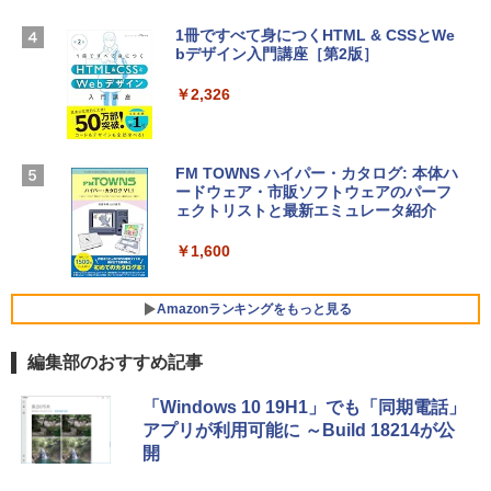
TB SSD、12MPセンターフレームカメ
ラ、Touch ID - ミッドナイト + 3年延長
1冊ですべて身につくHTML & CSSとWe
Robloxギフトカード - 1000 Robux 【限
AppleCare+ for 13インチMacBook Air
bデザイン入門講座［第2版］
定バーチャルアイテムを含む】 【オンラ
(M5)|ダウンロード版
インゲームコード】 ロブロックス |オン
ラインコード版
￥2,326
￥347,600
￥1,600
【Amazon.co.jp限定】 HP ノートパソコ
FM TOWNS ハイパー・カタログ: 本体ハ
ン 15-fd 15.6インチ 16GBメモリ 512GB
ードウェア・市販ソフトウェアのパーフ
Windows版 | Minecraft (マインクラフ
SSD インテル Core 5
ェクトリストと最新エミュレータ紹介
ト): Java & Bedrock Edition | オンライ
ンコード版
￥129,800
￥1,600
￥3,600
FMV ノートパソコン WE1-K3 (MS 365 P
Amazonランキングをもっと見る
ersonal/Copilotキー搭載/Win 11/15.6型/
Core i5/16GB/SSD 512GB/ホワイト) FM
編集部のおすすめ記事
VWK3E15W_AZ
Amazon Kindle Paperwhite (16GB) 7イ
￥123,400
「Windows 10 19H1」でも「同期電話」
ンチディスプレイ、色調調節ライト、12
アプリが利用可能に ～Build 18214が公
週間持続バッテリー、広告なし、ブラッ
開
ク