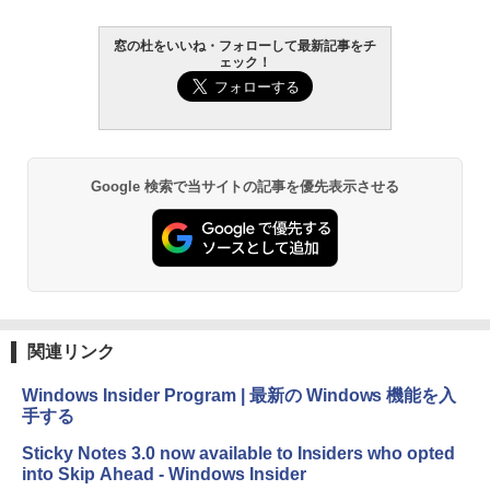
￥27,980
窓の杜をいいね・フォローして最新記事をチ
ェック！
Amazon Kindle - 目に優しい、かさばら
ない、大きな画面で読みやすい、6週間持
続バッテリー、6インチディスプレイ電子
書籍リーダー、ブラック、16GB、広告な
し
￥19,980
Google 検索で当サイトの記事を優先表示させる
Kindle Paperwhite シグニチャーエディ
ション (32GB) 7インチディスプレイ、明
るさ自動調整、色調調節ライト、12週間
持続バッテリー、広告なし、メタリック
ブラック
関連リンク
￥32,980
Windows Insider Program | 最新の Windows 機能を入
手する
Amazon Kindle Colorsoft | 16GBストレ
ージ、防水、7インチカラーディスプレ
Sticky Notes 3.0 now available to Insiders who opted
イ、色調調節ライト、最大8週間持続バッ
into Skip Ahead - Windows Insider
テリー、広告無し、ブラック (2025年発