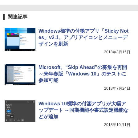
売)
￥39,980
関連記事
New Amazon Kindle Scribe Colorsoft |
Windows標準の付箋アプリ「Sticky Not
11インチカラーディスプレイ、64GBスト
es」v2.1、アプリアイコンとメニューデ
レージ、ノート機能搭載、明るさ自動調
ザインを刷新
整、色調調節ライト、プレミアムペン付
き、グラファイト
2018年3月15日
￥115,980
Microsoft、“Skip Ahead”の募集を再開
～来年春版「Windows 10」のテストに
参加可能
2018年7月24日
Windows 10標準の付箋アプリが大幅ア
ップデート ～同期機能や書式設定機能な
どが追加
2018年10月1日