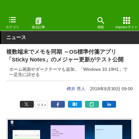
窓の杜
システム・ファイル
デスクトップ
Windows
カテゴリ
過去記事
検索
Impressサイト
ニュース
複数端末でメモを同期 ～OS標準付箋アプリ
「Sticky Notes」のメジャー更新がテスト公開
ホーム画面やダークテーマも追加。「Windows 10 19H1」で
一足先に試せる
樽井 秀人
2018年8月30日 09:00
リスト