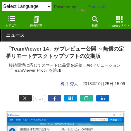
Powered by
Translate
窓の杜
システム・ファイル
デスクトップ
Windows
カテゴリ
過去記事
検索
Impressサイト
ニュース
「TeamViewer 14」がプレビュー公開 ～無償の定
番リモートデスクトップソフトの次期版
接続環境に応じてスマートに品質を調整、ARソリューション
「TeamViewer Pilot」を追加
樽井 秀人
2018年10月25日 15:09
リスト