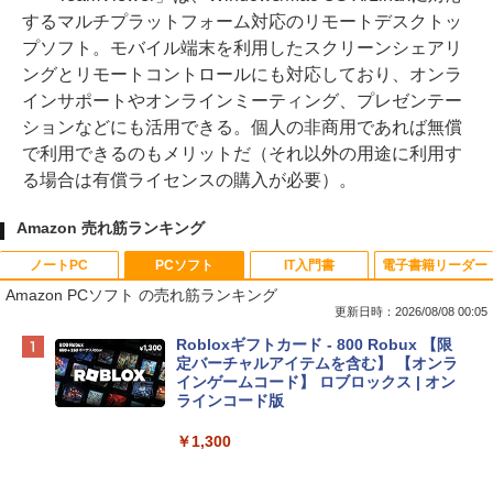
するマルチプラットフォーム対応のリモートデスクトッ
プソフト。モバイル端末を利用したスクリーンシェアリ
ングとリモートコントロールにも対応しており、オンラ
インサポートやオンラインミーティング、プレゼンテー
ションなどにも活用できる。個人の非商用であれば無償
で利用できるのもメリットだ（それ以外の用途に利用す
る場合は有償ライセンスの購入が必要）。
Amazon 売れ筋ランキング
ノートPC
PCソフト
IT入門書
電子書籍リーダー
Amazon PCソフト の売れ筋ランキング
更新日時：2026/08/08 00:05
Apple 2026 MacBook Neo A18 Proチッ
Robloxギフトカード - 800 Robux 【限
プ搭載13インチノートブック：AIとAppl
定バーチャルアイテムを含む】 【オンラ
e Intelligence、Liquid Retinaディスプ
インゲームコード】 ロブロックス | オン
レイ、8GBメモリ、512GB SSD、1080p
ラインコード版
FaceTime HDカメラ、Touch ID - インデ
ィゴ + 3年延長 AppleCare+ for 13インチ
￥1,300
MacBook Neo(A18 Pro)|ダウンロード版