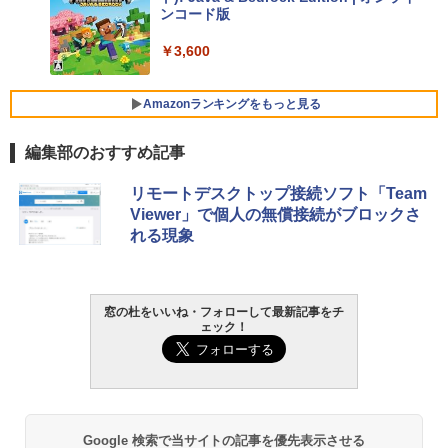
￥129,800
ンコード版
￥3,600
FMV ノートパソコン WE1-K3 (MS 365 P
ersonal/Copilotキー搭載/Win 11/15.6型/
Core i5/16GB/SSD 512GB/ホワイト) FM
Amazonランキングをもっと見る
VWK3E15W_AZ
編集部のおすすめ記事
￥139,880
生成AIパスポート公式テキスト 第４版
Amazon Kindle Paperwhite (16GB) 7イ
リモートデスクトップ接続ソフト「Team
ンチディスプレイ、色調調節ライト、12
Viewer」で個人の無償接続がブロックさ
週間持続バッテリー、広告なし、ブラッ
￥1,766
れる現象
ク
￥22,980
AIイラスト表現辞典: 思い通りの絵を引き
窓の杜をいいね・フォローして最新記事をチ
ェック！
出す プロンプトの言葉 AI画像生成シリー
Amazon Kindle - 目に優しい、かさばら
ズ (はぴーイラストLabo)
ない、大きな画面で読みやすい、6週間持
続バッテリー、6インチディスプレイ電子
書籍リーダー、ブラック、16GB、広告な
￥480
し
￥16,980
ClaudeCode いちばんやさしい 教科書:
Google 検索で当サイトの記事を優先表示させる