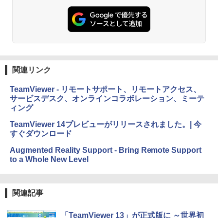
非エンジニア 初心者 素人 でも安心 使い
方 マニュアル AI副業にもコンテンツ作成
にもKindle出版にも！ 非エンジニアのた
Kindle Paperwhite シグニチャーエディ
めのAIコーディング入門シリーズ
ション (32GB) 7インチディスプレイ、明
るさ自動調整、色調調節ライト、12週間
持続バッテリー、広告なし、メタリック
￥99
ブラック
関連リンク
￥27,980
1冊ですべて身につくHTML & CSSとWe
bデザイン入門講座［第2版］
TeamViewer - リモートサポート、リモートアクセス、
サービスデスク、オンラインコラボレーション、ミーテ
Amazon Kindle Colorsoft | 16GBストレ
￥1,292
ィング
ージ、防水、7インチカラーディスプレ
イ、色調調節ライト、最大8週間持続バッ
TeamViewer 14プレビューがリリースされました。| 今
テリー、広告無し、ブラック (2025年発
すぐダウンロード
売)
FM TOWNS ハイパー・カタログ: 本体ハ
ードウェア・市販ソフトウェアのパーフ
Augmented Reality Support - Bring Remote Support
￥31,980
ェクトリストと最新エミュレータ紹介
to a Whole New Level
￥1,600
New Amazon Kindle Scribe Colorsoft |
11インチカラーディスプレイ、64GBスト
関連記事
レージ、ノート機能搭載、明るさ自動調
整、色調調節ライト、プレミアムペン付
き、グラファイト
「TeamViewer 13」が正式版に ～世界初