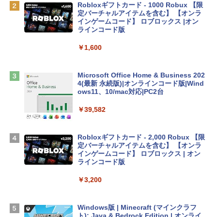
￥162,598
Robloxギフトカード - 1000 Robux 【限
定バーチャルアイテムを含む】 【オンラ
インゲームコード】 ロブロックス |オン
tomtoc 360°保護 15.6 16インチ パソコ
ラインコード版
ンケース Dell NEC Lavie ASUS HP dyna
book Lenovo対応
￥1,600
￥2,952
Microsoft Office Home & Business 202
4(最新 永続版)|オンラインコード版|Wind
Apple 2026 MacBook Air M5チップ搭載
ows11、10/mac対応|PC2台
13インチノートブック：AIとApple Intell
igence、13.6インチLiquid Retinaディ
￥39,582
スプレイ、16GBユニファイドメモリ、1
TB SSDストレージ、12MPセンターフレ
ームカメラ、日本語キーボード、Touch I
Robloxギフトカード - 2,000 Robux 【限
D - シルバー
定バーチャルアイテムを含む】 【オンラ
インゲームコード】 ロブロックス | オン
￥261,414
ラインコード版
￥3,200
【Amazon.co.jp限定】 HP ノートパソコ
ン 15-fd 15.6インチ 16GBメモリ 512GB
SSD インテル Core 5
Windows版 | Minecraft (マインクラフ
ト): Java & Bedrock Edition | オンライ