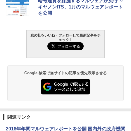
暗号通貨を採掘するマルウェアが流行 ～
定バーチャルアイテムを含む】 【オンラ
ンチディスプレイ、色調調節ライト、12
キヤノンITS、1月のマルウェアレポート
インゲームコード】 ロブロックス | オン
週間持続バッテリー、広告なし、ブラッ
￥1,766
を公開
ラインコード版
ク
￥1,300
￥22,980
AIイラスト表現辞典: 思い通りの絵を引き
窓の杜をいいね・フォローして最新記事をチ
ェック！
出す プロンプトの言葉 AI画像生成シリー
Robloxギフトカード - 1000 Robux 【限
Amazon Kindle - 目に優しい、かさばら
ズ (はぴーイラストLabo)
定バーチャルアイテムを含む】 【オンラ
ない、大きな画面で読みやすい、6週間持
インゲームコード】 ロブロックス |オン
続バッテリー、6インチディスプレイ電子
ラインコード版
書籍リーダー、マッチャ、16GB、広告な
￥480
し
￥1,600
￥16,980
ClaudeCode いちばんやさしい 教科書:
Google 検索で当サイトの記事を優先表示させる
非エンジニア 初心者 素人 でも安心 使い
方 マニュアル AI副業にもコンテンツ作成
Microsoft Office Home & Business 202
にもKindle出版にも！ 非エンジニアのた
4(最新 永続版)|オンラインコード版|Wind
Kindle Paperwhite シグニチャーエディ
めのAIコーディング入門シリーズ
ows11、10/mac対応|PC2台
ション (32GB) 7インチディスプレイ、明
るさ自動調整、色調調節ライト、12週間
持続バッテリー、広告なし、メタリック
￥99
￥39,582
ブラック
関連リンク
￥27,980
1冊ですべて身につくHTML & CSSとWe
Robloxギフトカード - 2,000 Robux 【限
bデザイン入門講座［第2版］
定バーチャルアイテムを含む】 【オンラ
2018年年間マルウェアレポートを公開 国内外の政府機関
インゲームコード】 ロブロックス | オン