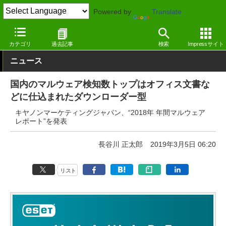
Powered by
Translate
窓の杜
セキュリティ
セキュリティ
その他
カテゴリ
過去記事
検索
Impressサイト
ニュース
国内のマルウェア検知数トップはオフィス文書な
どに仕込まれたダウンローダー型
キヤノンマーケティングジャパン、“2018年 年間マルウェア
レポート”を発表
長谷川 正太郎
2019年3月5日 06:20
リスト