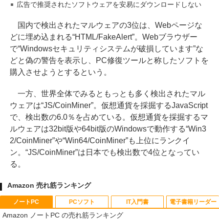
広告で推奨されたソフトウェアを安易にダウンロードしない
国内で検出されたマルウェアの3位は、Webページな
どに埋め込まれる“HTML/FakeAlert”。Webブラウザー
で“Windowsセキュリティシステムが破損しています”な
どと偽の警告を表示し、PC修復ツールと称したソフトを
購入させようとするという。
一方、世界全体でみるともっとも多く検出されたマル
ウェアは“JS/CoinMiner”。仮想通貨を採掘するJavaScript
で、検出数の6.0％を占めている。仮想通貨を採掘するマ
ルウェアは32bit版や64bit版のWindowsで動作する“Win3
2/CoinMiner”や“Win64/CoinMiner”も上位にランクイ
ン。“JS/CoinMiner”は日本でも検出数で4位となってい
る。
Amazon 売れ筋ランキング
ノートPC
PCソフト
IT入門書
電子書籍リーダー
Amazon ノートPC の売れ筋ランキング