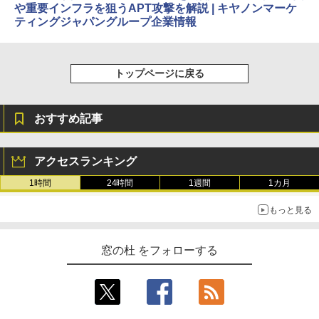
や重要インフラを狙うAPT攻撃を解説 | キヤノンマーケ
ラインコード版
Amazon Kindle Colorsoft | 16GBストレ
￥1,292
ティングジャパングループ企業情報
ージ、防水、7インチカラーディスプレ
イ、色調調節ライト、最大8週間持続バッ
￥3,200
テリー、広告無し、ブラック (2025年発
売)
FM TOWNS ハイパー・カタログ: 本体ハ
トップページに戻る
ードウェア・市販ソフトウェアのパーフ
Windows版 | Minecraft (マインクラフ
￥31,980
ェクトリストと最新エミュレータ紹介
ト): Java & Bedrock Edition | オンライ
ンコード版
￥1,600
おすすめ記事
New Amazon Kindle Scribe Colorsoft |
￥3,600
11インチカラーディスプレイ、64GBスト
レージ、ノート機能搭載、明るさ自動調
アクセスランキング
整、色調調節ライト、プレミアムペン付
き、グラファイト
1時間
24時間
1週間
1カ月
￥115,980
もっと見る
窓の杜 をフォローする