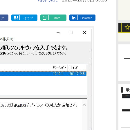
ェア
はてブ
note
LinkedIn
最