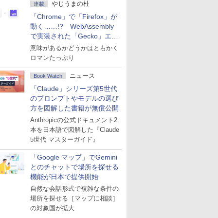
やじうまの杜
連載
「Chrome」で「Firefox」が
動く……!? WebAssembly
で実装された「Gecko」エン
ジン
意味があるかどうかはともかく
ロマンたっぷり
ニュース
Book Watch
「Claude」シリーズ第5世代
のプロンプトやモデルの選び
方を図解した書籍が無償公開
Anthropicの公式ドキュメント2
本を日本語で図解した『Claude
5世代 マスターガイド』
「Google マップ」でGemini
とのチャットで場所を探せる
機能が日本で提供開始
自然な会話形式で複雑な条件の
場所を探せる［マップに相談］
の対象国が拡大