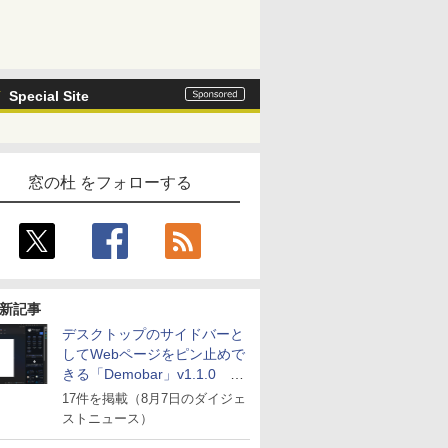
Special Site
窓の杜 をフォローする
新記事
デスクトップのサイドバーと
してWebページをピン止めで
きる「Demobar」v1.1.0 ほ
か
17件を掲載（8月7日のダイジェ
ストニュース）