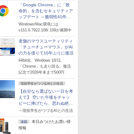
「Google Chrome」に「致
命的」を含むセキュリティア
ップデート ～脆弱性41件に
対処
Windows/Mac環境には
v151.0.7922.108/.109が展開中
老舗のマウスユーティリティ
「チューチューマウス」がAI
の力を借りて15年ぶりに復活
64bit化、Windows 10/11、
「Chrome」も走り回る。復活
記念で2026年末まで500円
現役学生がつづるAIとの生活
【自分なら選ばない一日を考
えて】 空いた午後をチャッ
ピーに捧げたら、思わぬ絶景
に出会った話
～現役学生がつづるAIとの生活
本日みつけたお買い得
連載
情報