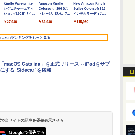
Apple 2026
Microsoft Office
ClaudeCode いちば
Kindle Paperwhite
【Amazon.co.jp限
Robloxギフトカード
1冊ですべて身につく
Amazon Kindle
FMV ノートパソコン
Windows版 |
FM TOWNS ハイパ
New Amazon Kindle
コ
定
MacBook Air M5チ
Home & Business
んやさしい 教科書:
シグニチャーエディ
定】 HP ノートパソ
- 2,000 Robux 【限
HTML & CSSとWeb
Colorsoft | 16GBス
WE1-K3 (MS 365
Minecraft (マインクラ
ー・カタログ: 本体ハ
Scribe Colorsoft | 11
ップ搭載13インチノ
2024(最新 永続版)|オ
非エンジニア 初心者
ション (32GB) 7イン
コン 15-fd 15.6イン
定バーチャルアイテ
デザイン入門講座
トレージ、防水、7イ
Personal/Copilotキー
フト): Java & Bedrock
ードウェア・市販ソフ
インチカラーディスプ
持
ートブック：AIと
ンラインコード
素人 でも安心 使い方
チディスプレイ、明
チ 16GBメモリ
ムを含む】 【オンラ
［第2版］
ンチカラーディスプ
搭載/Win 11/15.6
Edition | オンラインコ
トウェアのパーフェク
レイ、64GBストレー
￥261,414
￥39,582
￥99
￥27,980
￥129,800
￥3,200
￥1,292
￥31,980
￥139,880
￥3,600
￥1,600
￥115,980
ン
Apple Intelligence、
版|Windows11、
マニュアル AI副業に
るさ自動調整、色調
512GB SSD インテ
インゲームコード】
レイ、色調調節ライ
型/Core i5/16GB/SSD
ード版
トリストと最新エミュ
ジ、ノート機能搭載、
イ
13.6インチLiquid
10/mac対応|PC2台
もコンテンツ作成に
調節ライト、12週間
ル Core 5
ロブロックス | オン
ト、最大8週間持続バ
512GB/ホワイト)
レータ紹介
明るさ自動調整、色調
Retinaディスプレ
もKindle出版にも！
持続バッテリー、広
ラインコード版
ッテリー、広告無
FMVWK3E15W_AZ
調節ライト、プレミア
mazonランキングをもっと見る
な
イ、16GBユニファイ
非エンジニアのため
告なし、メタリック
し、ブラック (2025
ムペン付き、グラファ
ドメモリ、1TB SSD
のAIコーディング入
ブラック
年発売)
イト
ストレージ、12MPセ
門シリーズ
ンターフレームカメ
ラ、日本語キーボー
、「macOS Catalina」を正式リリース ～iPadをサブ
ド、Touch ID - シル
する“Sidecar”を搭載
バー
 検索で当サイトの記事を優先表示させる