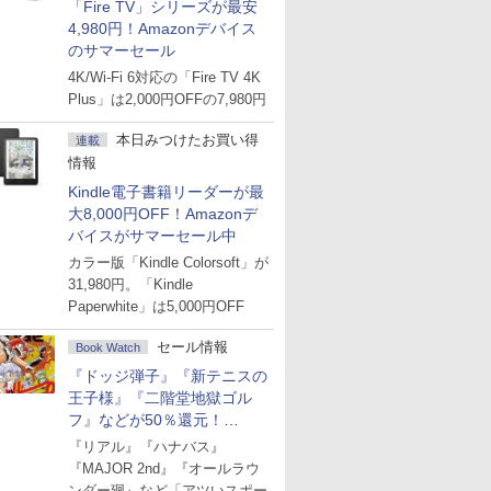
「Fire TV」シリーズが最安
4,980円！Amazonデバイス
のサマーセール
4K/Wi-Fi 6対応の「Fire TV 4K
Plus」は2,000円OFFの7,980円
本日みつけたお買い得
連載
情報
Kindle電子書籍リーダーが最
大8,000円OFF！Amazonデ
バイスがサマーセール中
カラー版「Kindle Colorsoft」が
31,980円。「Kindle
Paperwhite」は5,000円OFF
セール情報
Book Watch
『ドッジ弾子』『新テニスの
王子様』『二階堂地獄ゴル
フ』などが50％還元！
Amazonマンガ週末セール
『リアル』『ハナバス』
『MAJOR 2nd』『オールラウ
ンダー廻』など「アツいスポー