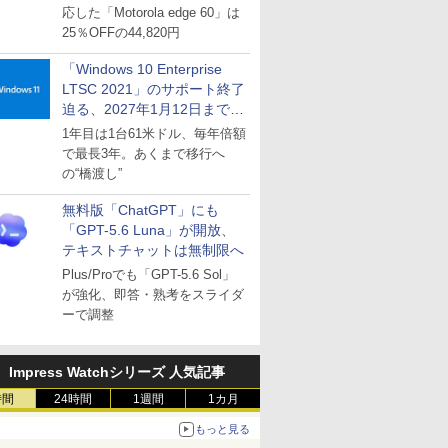
応した「Motorola edge 60」は
25％OFFの44,820円
「Windows 10 Enterprise
LTSC 2021」のサポート終了
迫る、2027年1月12日まで
～ESUは9月1日から販売
1年目は1台61米ドル、毎年倍額
で最長3年。あくまで移行へ
の“橋渡し”
無料版「ChatGPT」にも
「GPT-5.6 Luna」が開放、
テキストチャットは無制限へ
Plus/Proでも「GPT-5.6 Sol」
が強化、即答・熟考をスライダ
ーで調整
Impress Watchシリーズ 人気記事
時間
24時間
1週間
1カ月
もっと見る