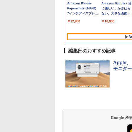
Apple 2026
Robloxギフトカード
生成AIパスポート公
Amazon Kindle
tomtoc 360°保護
Robloxギフトカード
AIイラスト表現辞典:
Amazon Kindle - 目
MacBook Neo A18
- 800 Robux 【限定
式テキスト 第４版
Paperwhite (16GB)
15.6 16インチ パソ
- 1000 Robux 【限
思い通りの絵を引き
に優しい、かさばら
Proチップ搭載13イ
バーチャルアイテム
7インチディスプレ
ンケース Dell NEC
バーチャルアイテム
出す プロンプトの言
ない、大きな画面で
￥1,766
ンチノートブック：
を含む】 【オンライ
イ、色調調節ライ
Lavie ASUS HP
を含む】 【オンライ
葉 AI画像生成シリー
読みやすい、6週間
￥162,598
￥1,300
￥22,980
￥2,952
￥1,600
￥480
￥16,980
AIとApple
ンゲームコード】 ロ
ト、12週間持続バッ
dynabook Lenovo
ンゲームコード】 ロ
ズ (はぴーイラスト
続バッテリー、6イ
Intelligence、Liquid
ブロックス | オンラ
テリー、広告なし、
対応
ブロックス |オンラ
Labo)
チディスプレイ電子
Retinaディスプレ
インコード版
ブラック
ンコード版
書籍リーダー、ブラ
A
イ、8GBメモリ、
ック、16GB、広告
512GB SSD、1080p
し
FaceTime HDカメ
編集部のおすすめ記事
ラ、Touch ID - イン
ディゴ + 3年延長
Apple
AppleCare+ for 13イ
モニターに
ンチMacBook
Neo(A18 Pro)|ダウン
ロード版
Google