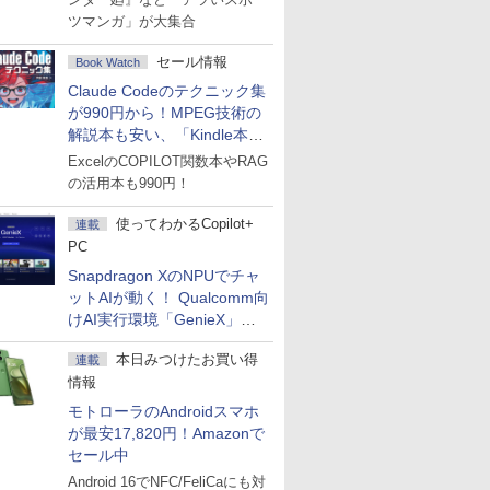
ツマンガ」が大集合
セール情報
Book Watch
Claude Codeのテクニック集
が990円から！MPEG技術の
解説本も安い、「Kindle本サ
マーセール」第2弾開始！
ExcelのCOPILOT関数本やRAG
の活用本も990円！
使ってわかるCopilot+
連載
PC
Snapdragon XのNPUでチャ
ットAIが動く！ Qualcomm向
けAI実行環境「GenieX」を
試してみた
本日みつけたお買い得
連載
情報
モトローラのAndroidスマホ
が最安17,820円！Amazonで
セール中
Android 16でNFC/FeliCaにも対