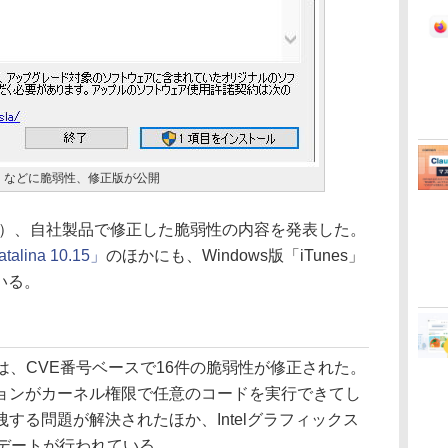
loud」などに脆弱性、修正版が公開
時間）、自社製品で修正した脆弱性の内容を発表した。
talina 10.15」
のほかにも、Windows版「iTunes」
いる。
は、CVE番号ベースで16件の脆弱性が修正された。
ョンがカーネル権限で任意のコードを実行できてし
する問題が解決されたほか、Intelグラフィックス
プデートが行われている。