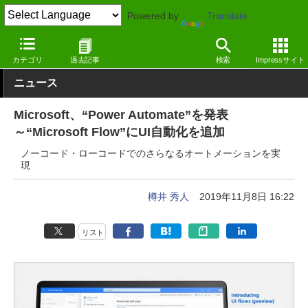
Powered by
Translate
窓の杜
システム・ファイル
システム
Windows
カテゴリ
過去記事
検索
Impressサイト
ニュース
Microsoft、“Power Automate”を発表
～“Microsoft Flow”にUI自動化を追加
ノーコード・ローコードでのさらなるオートメーションを実
現
樽井 秀人
2019年11月8日 16:22
リスト