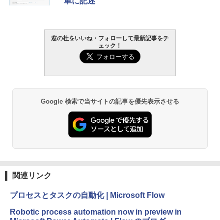
単に記述
ク
￥27,980
窓の杜をいいね・フォローして最新記事をチ
ェック！
Amazon Kindle - 目に優しい、かさばら
ない、大きな画面で読みやすい、6週間持
続バッテリー、6インチディスプレイ電子
書籍リーダー、ブラック、16GB、広告な
し
￥19,980
Google 検索で当サイトの記事を優先表示させる
Kindle Paperwhite シグニチャーエディ
ション (32GB) 7インチディスプレイ、明
るさ自動調整、色調調節ライト、12週間
持続バッテリー、広告なし、メタリック
ブラック
関連リンク
￥32,980
プロセスとタスクの自動化 | Microsoft Flow
Amazon Kindle Colorsoft | 16GBストレ
Robotic process automation now in preview in
ージ、防水、7インチカラーディスプレ