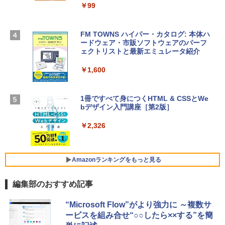
igence、13.6インチLiquid Retinaディ
￥99
スプレイ、24GBユニファイドメモリ、1
TB SSDストレージ、12MPセンターフレ
Robloxギフトカード - 2,000 Robux 【限
ームカメラ、日本語キーボード、Touch I
FM TOWNS ハイパー・カタログ: 本体ハ
定バーチャルアイテムを含む】 【オンラ
D - スカイブルー
ードウェア・市販ソフトウェアのパーフ
インゲームコード】 ロブロックス | オン
ェクトリストと最新エミュレータ紹介
ラインコード版
￥298,901
￥1,600
￥3,200
【Amazon.co.jp限定】 HP ノートパソコ
ン 15-fd 15.6インチ 16GBメモリ 512GB
1冊ですべて身につくHTML & CSSとWe
Robloxギフトカード - 1000 Robux 【限
SSD インテル Core 5
bデザイン入門講座［第2版］
定バーチャルアイテムを含む】 【オンラ
インゲームコード】 ロブロックス |オン
￥129,800
ラインコード版
￥2,326
￥1,600
FMV ノートパソコン WE1-K3 (MS 365 P
ersonal/Copilotキー搭載/Win 11/15.6型/
Amazonランキングをもっと見る
Core i5/16GB/SSD 512GB/ホワイト) FM
VWK3E15W_AZ
編集部のおすすめ記事
￥119,800
Amazon Kindle Paperwhite (16GB) 7イ
“Microsoft Flow”がより強力に ～複数サ
ンチディスプレイ、色調調節ライト、12
ービスを組み合せ“○○したら××する”を簡
週間持続バッテリー、広告なし、ブラッ