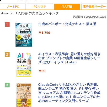
ノートPC
PCソフト
IT入門書
電子書籍リーダー
Amazon IT入門書 の売れ筋ランキング
更新日時：2026/08/06 12:05
Apple 2026 MacBook Neo A18 Proチッ
Xbox プリペイドカード 10,000円 デジタ
生成AIパスポート公式テキスト 第４版
プ搭載13インチノートブック：AIとAppl
ルコード 【旧 Xbox ギフトカード】 [オ
e Intelligenceのために設計、Liquid Ret
ンラインコード]
￥1,766
inaディスプレイ、8GBユニファイドメモ
リ、512GB SSDストレージ、1080p Fac
￥10,000
eTime HDカメラ、Touch ID - インディ
ゴ
AIイラスト表現辞典: 思い通りの絵を引き
Robloxギフトカード - 800 Robux 【限
￥137,800
出す プロンプトの言葉 AI画像生成シリー
定バーチャルアイテムを含む】 【オンラ
ズ (はぴーイラストLabo)
インゲームコード】 ロブロックス | オン
ラインコード版
tomtoc 360°保護 15.6 16インチ パソコ
￥99
ンケース Dell NEC Lavie ASUS HP dyna
￥1,300
book Lenovo対応
ClaudeCode いちばんやさしい 教科書:
￥2,952
非エンジニア 初心者 素人 でも安心 使い
Microsoft Office Home & Business 202
方 マニュアル AI副業にもコンテンツ作成
4(最新 永続版)|オンラインコード版|Wind
にもKindle出版にも！ 非エンジニアのた
ows11、10/mac対応|PC2台
めのAIコーディング入門シリーズ
Apple 2026 MacBook Air M5チップ搭載
13インチノートブック：AIとApple Intell
￥39,582