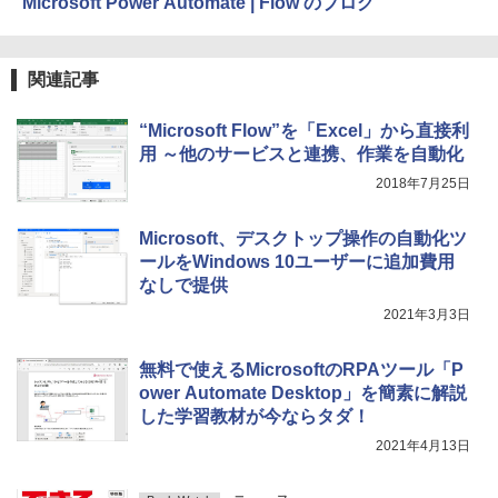
Microsoft Power Automate | Flow のブログ
イ、色調調節ライト、最大8週間持続バッ
テリー、広告無し、ブラック (2025年発
売)
関連記事
￥39,980
“Microsoft Flow”を「Excel」から直接利
New Amazon Kindle Scribe Colorsoft |
用 ～他のサービスと連携、作業を自動化
11インチカラーディスプレイ、64GBスト
2018年7月25日
レージ、ノート機能搭載、明るさ自動調
整、色調調節ライト、プレミアムペン付
き、グラファイト
Microsoft、デスクトップ操作の自動化ツ
ールをWindows 10ユーザーに追加費用
￥115,980
なしで提供
2021年3月3日
無料で使えるMicrosoftのRPAツール「P
ower Automate Desktop」を簡素に解説
した学習教材が今ならタダ！
2021年4月13日