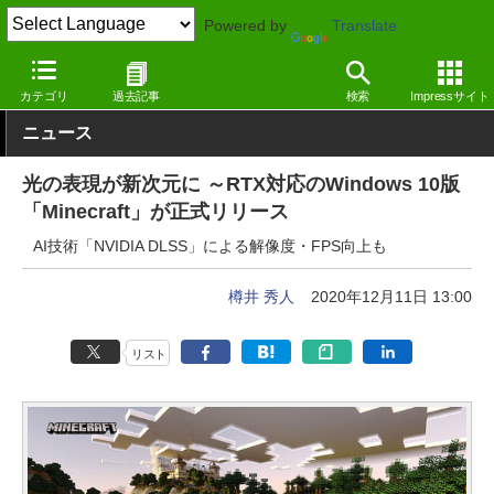
Powered by
Translate
窓の杜
エンタメ
ゲーム
Windows
カテゴリ
過去記事
検索
Impressサイト
ニュース
光の表現が新次元に ～RTX対応のWindows 10版
「Minecraft」が正式リリース
AI技術「NVIDIA DLSS」による解像度・FPS向上も
樽井 秀人
2020年12月11日 13:00
リスト