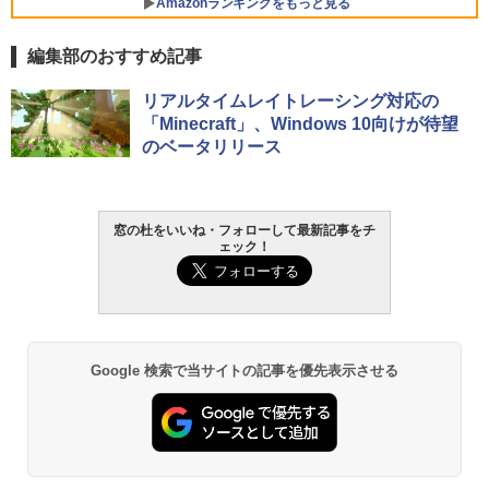
Amazonランキングをもっと見る
VWK3E15W_AZ
編集部のおすすめ記事
￥139,880
生成AIパスポート公式テキスト 第４版
Amazon Kindle - 目に優しい、かさばら
リアルタイムレイトレーシング対応の
ない、大きな画面で読みやすい、6週間持
「Minecraft」、Windows 10向けが待望
続バッテリー、6インチディスプレイ電子
￥1,766
のベータリリース
書籍リーダー、マッチャ、16GB、広告な
し
￥16,980
AIイラスト表現辞典: 思い通りの絵を引き
窓の杜をいいね・フォローして最新記事をチ
ェック！
出す プロンプトの言葉 AI画像生成シリー
ズ (はぴーイラストLabo)
Kindle Paperwhite シグニチャーエディ
ション (32GB) 7インチディスプレイ、明
るさ自動調整、色調調節ライト、12週間
￥480
持続バッテリー、広告なし、メタリック
ブラック
1冊ですべて身につくHTML & CSSとWe
Google 検索で当サイトの記事を優先表示させる
￥27,980
bデザイン入門講座［第2版］
￥1,292
Amazon Kindle Paperwhite (16GB) 7イ
ンチディスプレイ、色調調節ライト、12
週間持続バッテリー、広告なし、ブラッ