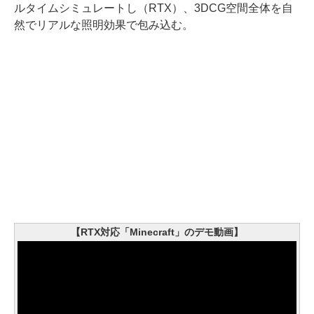
ルタイムシミュレートし（RTX）、3DCG空間全体を自
然でリアルな照明効果で包み込む。
【RTX対応「Minecraft」のデモ動画】