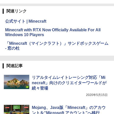
ク
ClaudeCode いちばんやさしい 教科書:
非エンジニア 初心者 素人 でも安心 使い
関連リンク
￥22,980
方 マニュアル AI副業にもコンテンツ作成
にもKindle出版にも！ 非エンジニアのた
公式サイト | Minecraft
めのAIコーディング入門シリーズ
Amazon Kindle Colorsoft | 16GBストレ
Minecraft with RTX Now Officially Available For All
￥99
ージ、防水、7インチカラーディスプレ
Windows 10 Players
イ、色調調節ライト、最大8週間持続バッ
テリー、広告無し、ブラック (2025年発
「Minecraft（マインクラフト）」サンドボックスゲーム
売)
FM TOWNS ハイパー・カタログ: 本体ハ
- 窓の杜
ードウェア・市販ソフトウェアのパーフ
￥31,980
ェクトリストと最新エミュレータ紹介
￥1,600
関連記事
New Amazon Kindle Scribe Colorsoft |
11インチカラーディスプレイ、64GBスト
レージ、ノート機能搭載、明るさ自動調
リアルタイムレイトレーシング対応「Mi
整、色調調節ライト、プレミアムペン付
necraft」向けのクリエイターワールドが
き、グラファイト
続々登場
￥115,980
2020年5月15日
Mojang、Java版「Minecraft」のアカウ
ントを“Microsoft アカウント”へ移行