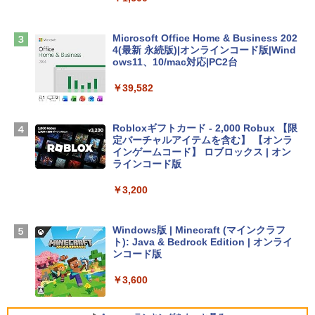
￥2,952
Microsoft Office Home & Business 202
4(最新 永続版)|オンラインコード版|Wind
Apple 2026 MacBook Air M5チップ搭載
ows11、10/mac対応|PC2台
13インチノートブック：AIとApple Intell
igence、13.6インチLiquid Retinaディ
￥39,582
スプレイ、16GBユニファイドメモリ、51
2GB SSDストレージ、12MPセンターフ
レームカメラ、日本語キーボード、Touc
Robloxギフトカード - 2,000 Robux 【限
h ID - ミッドナイト
定バーチャルアイテムを含む】 【オンラ
インゲームコード】 ロブロックス | オン
￥224,800
ラインコード版
￥3,200
【Amazon.co.jp限定】 HP ノートパソコ
ン 15-fd 15.6インチ 16GBメモリ 512GB
SSD インテル Core 5
Windows版 | Minecraft (マインクラフ
ト): Java & Bedrock Edition | オンライ
￥129,800
ンコード版
￥3,600
FMV ノートパソコン WE1-K3 (MS 365 P
ersonal/Copilotキー搭載/Win 11/15.6型/
Core i5/16GB/SSD 512GB/ホワイト) FM