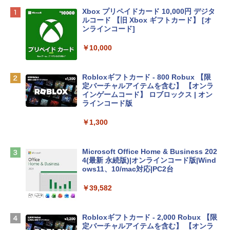
Apple 2026 MacBook Neo A18 Proチッ
Xbox プリペイドカード 10,000円 デジタ
プ搭載13インチノートブック：AIとAppl
ルコード 【旧 Xbox ギフトカード】 [オ
e Intelligenceのために設計、Liquid Ret
ンラインコード]
inaディスプレイ、8GBユニファイドメモ
リ、512GB SSDストレージ、1080p Fac
￥10,000
eTime HDカメラ、Touch ID - インディ
ゴ
Robloxギフトカード - 800 Robux 【限
￥137,800
定バーチャルアイテムを含む】 【オンラ
インゲームコード】 ロブロックス | オン
ラインコード版
tomtoc 360°保護 15.6 16インチ パソコ
ンケース Dell NEC Lavie ASUS HP dyna
￥1,300
book Lenovo対応
￥2,952
Microsoft Office Home & Business 202
4(最新 永続版)|オンラインコード版|Wind
ows11、10/mac対応|PC2台
Apple 2026 MacBook Air M5チップ搭載
13インチノートブック：AIとApple Intell
￥39,582
igence、13.6インチLiquid Retinaディ
スプレイ、24GBユニファイドメモリ、1
TB SSDストレージ、12MPセンターフレ
Robloxギフトカード - 2,000 Robux 【限
ームカメラ、日本語キーボード、Touch I
定バーチャルアイテムを含む】 【オンラ