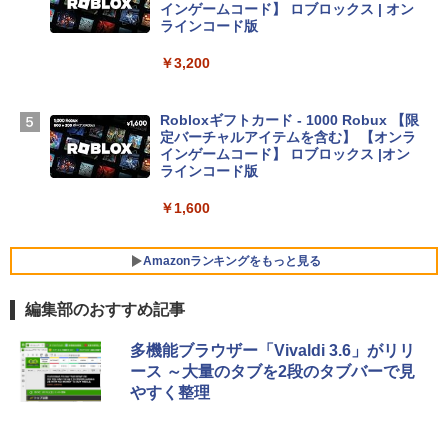
D - スカイブルー
インゲームコード】 ロブロックス | オン
ラインコード版
￥298,901
￥3,200
【Amazon.co.jp限定】 HP ノートパソコ
ン 15-fd 15.6インチ 16GBメモリ 512GB
Robloxギフトカード - 1000 Robux 【限
SSD インテル Core 5
定バーチャルアイテムを含む】 【オンラ
インゲームコード】 ロブロックス |オン
￥129,800
ラインコード版
￥1,600
FMV ノートパソコン WE1-K3 (MS 365 P
ersonal/Copilotキー搭載/Win 11/15.6型/
Core i5/16GB/SSD 512GB/ホワイト) FM
Amazonランキングをもっと見る
VWK3E15W_AZ
編集部のおすすめ記事
￥119,800
生成AIパスポート公式テキスト 第４版
Amazon Kindle Paperwhite (16GB) 7イ
多機能ブラウザー「Vivaldi 3.6」がリリ
ンチディスプレイ、色調調節ライト、12
ース ～大量のタブを2段のタブバーで見
週間持続バッテリー、広告なし、ブラッ
￥1,766
やすく整理
ク
￥27,980