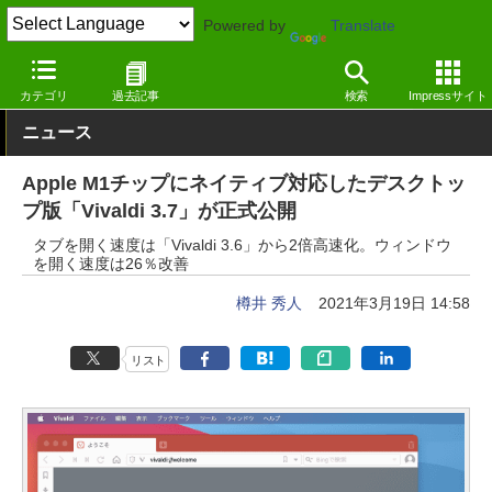
Powered by
Translate
窓の杜
インターネット
Webブラウザー
Windows
カテゴリ
過去記事
検索
Impressサイト
ニュース
Apple M1チップにネイティブ対応したデスクトッ
プ版「Vivaldi 3.7」が正式公開
タブを開く速度は「Vivaldi 3.6」から2倍高速化。ウィンドウ
を開く速度は26％改善
樽井 秀人
2021年3月19日 14:58
リスト