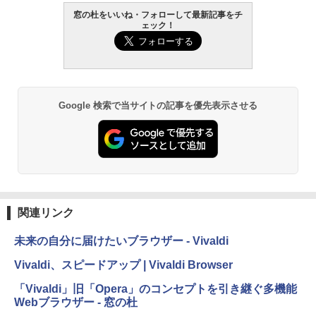
AIイラスト表現辞典: 思い通りの絵を引き
窓の杜をいいね・フォローして最新記事をチ
ェック！
出す プロンプトの言葉 AI画像生成シリー
Amazon Kindle - 目に優しい、かさばら
ズ (はぴーイラストLabo)
ない、大きな画面で読みやすい、6週間持
続バッテリー、6インチディスプレイ電子
書籍リーダー、ブラック、16GB、広告な
￥99
し
￥19,980
ClaudeCode いちばんやさしい 教科書:
Google 検索で当サイトの記事を優先表示させる
非エンジニア 初心者 素人 でも安心 使い
方 マニュアル AI副業にもコンテンツ作成
にもKindle出版にも！ 非エンジニアのた
Kindle Paperwhite シグニチャーエディ
めのAIコーディング入門シリーズ
ション (32GB) 7インチディスプレイ、明
るさ自動調整、色調調節ライト、12週間
持続バッテリー、広告なし、メタリック
￥99
ブラック
関連リンク
￥32,980
FM TOWNS ハイパー・カタログ: 本体ハ
ードウェア・市販ソフトウェアのパーフ
未来の自分に届けたいブラウザー - Vivaldi
ェクトリストと最新エミュレータ紹介
Amazon Kindle Colorsoft | 16GBストレ
Vivaldi、スピードアップ | Vivaldi Browser
ージ、防水、7インチカラーディスプレ
￥1,600
イ、色調調節ライト、最大8週間持続バッ
「Vivaldi」旧「Opera」のコンセプトを引き継ぐ多機能
テリー、広告無し、ブラック (2025年発
Webブラウザー - 窓の杜
売)
1冊ですべて身につくHTML & CSSとWe