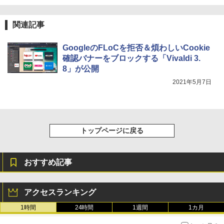
bデザイン入門講座［第2版］
￥39,980
￥2,326
関連記事
New Amazon Kindle Scribe Colorsoft |
GoogleのFLoCを拒否＆煩わしいCookie
11インチカラーディスプレイ、64GBスト
レージ、ノート機能搭載、明るさ自動調
確認バナーをブロックする「Vivaldi 3.
整、色調調節ライト、プレミアムペン付
8」が公開
き、グラファイト
2021年5月7日
￥115,980
トップページに戻る
おすすめ記事
アクセスランキング
1時間
24時間
1週間
1カ月